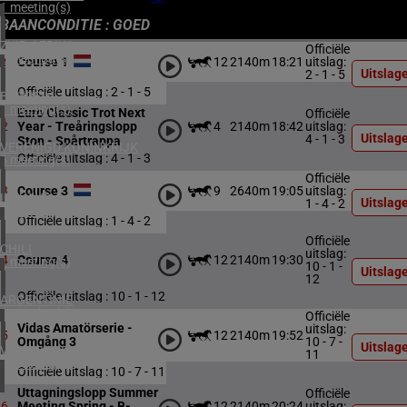
1 meeting(s)
BAANCONDITIE : GOED
ZUID-AFRIKA
Officiële
2 meeting(s)
12
2140m
18:21
uitslag:
1
Course 1
Uitslag
2 - 1 - 5
Officiële uitslag : 2 - 1 - 5
BAHREIN
1 meeting(s)
Euro Classic Trot Next
Officiële
4
2140m
18:42
uitslag:
2
Year - Treåringslopp
Uitslag
4 - 1 - 3
Ston - Spårtrappa
VERENIGD KONINKRIJK
Officiële uitslag : 4 - 1 - 3
5 meeting(s)
Officiële
9
2640m
19:05
uitslag:
3
Course 3
IERLAND
Uitslag
1 - 4 - 2
1 meeting(s)
Officiële uitslag : 1 - 4 - 2
Officiële
CHILI
uitslag:
12
2140m
19:30
4
Course 4
1 meeting(s)
10 - 1 -
Uitslag
12
Officiële uitslag : 10 - 1 - 12
ARGENTINIË
1 meeting(s)
Officiële
Vidas Amatörserie -
uitslag:
12
2140m
19:52
5
10 - 7 -
Omgång 3
Uitslag
VERENIGDE STATEN
11
4 meeting(s)
Officiële uitslag : 10 - 7 - 11
Uttagningslopp Summer
Officiële
12
2140m
20:24
uitslag:
6
Meeting Spring - B-