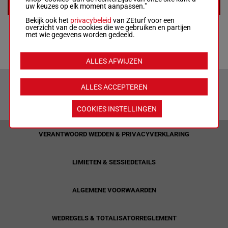
uw keuzes op elk moment aanpassen."
EXTRA
Bekijk ook het
privacybeleid
van ZEturf voor een
overzicht van de cookies die we gebruiken en partijen
Racecards
met wie gegevens worden gedeeld.
Tips
ALLES AFWIJZEN
ALLES ACCEPTEREN
COOKIES INSTELLINGEN
VERANTWOORD WEDDEN & PRIVACYVERKLARING
LIMIETEN & SESSIEDETAILS
ALGEMENE VOORWAARDEN
WEDREGELS & TOTALISATORREGLEMENT