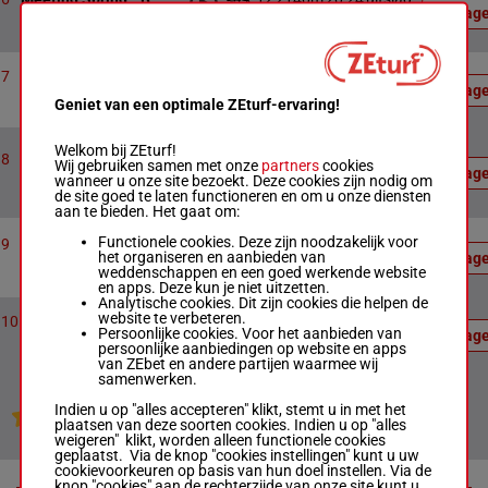
Uitslag
4 - 8 - 2
tränarlopp
Officiële uitslag : 4 - 8 - 2
Officiële
10
2140m
20:41
uitslag:
7
Best Solutions
Uitslag
7 - 5 - 9
Geniet van een optimale ZEturf-ervaring!
Officiële uitslag : 7 - 5 - 9
Officiële
Welkom bij ZEturf!
uitslag:
14
2140m
21:00
8
Spårtrappa
Wij gebruiken samen met onze
partners
cookies
4 - 2 -
Uitslag
wanneer u onze site bezoekt. Deze cookies zijn nodig om
10
de site goed te laten functioneren en om u onze diensten
Officiële uitslag : 4 - 2 - 10
aan te bieden. Het gaat om:
Svensk Travsports
Officiële
Functionele cookies. Deze zijn noodzakelijk voor
12
2140m
21:17
uitslag:
9
Unghästserie -
het organiseren en aanbieden van
Uitslag
5 - 7 - 3
Fyraåringslopp Ston
weddenschappen en een goed werkende website
Officiële uitslag : 5 - 7 - 3
en apps. Deze kun je niet uitzetten.
Analytische cookies. Dit zijn cookies die helpen de
Officiële
website te verbeteren.
6
2140m
21:35
uitslag:
10
Spår Efter Startpoäng
Persoonlijke cookies. Voor het aanbieden van
Uitslag
4 - 3 - 7
persoonlijke aanbiedingen op website en apps
Officiële uitslag : 4 - 3 - 7
van ZEbet en andere partijen waarmee wij
samenwerken.
Indien u op "alles accepteren" klikt, stemt u in met het
Jouw favoriete paarden
plaatsen van deze soorten cookies. Indien u op "alles
weigeren" klikt, worden alleen functionele cookies
geplaatst. Via de knop "cookies instellingen" kunt u uw
cookievoorkeuren op basis van hun doel instellen. Via de
knop "cookies" aan de rechterzijde van onze site kunt u