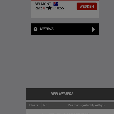
BELMONT
WEDDEN
Race
8
-
10:55
NIEUWS
DEELNEMERS
Plaats
Nr.
Paarden (geslacht/leeftijd)