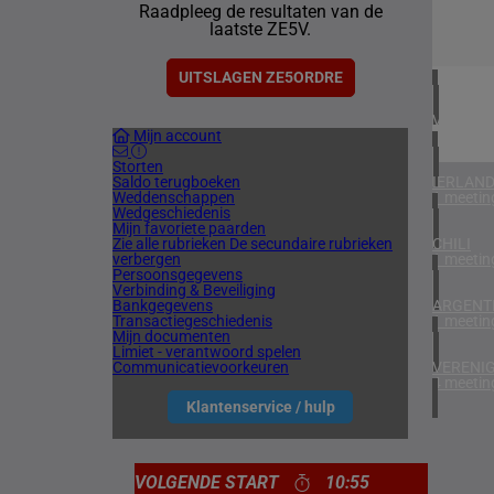
Raadpleeg de resultaten van de
2 meetin
laatste ZE5V.
BAHREI
1 meetin
UITSLAGEN ZE5ORDRE
VERENIG
Mijn account
5 meetin
Storten
Saldo terugboeken
IERLAN
Weddenschappen
1 meetin
Wedgeschiedenis
Mijn favoriete paarden
Zie alle rubrieken
De secundaire rubrieken
CHILI
verbergen
1 meetin
Persoonsgegevens
Verbinding & Beveiliging
Bankgegevens
ARGENTI
Transactiegeschiedenis
1 meetin
Mijn documenten
Limiet - verantwoord spelen
Communicatievoorkeuren
VERENIG
4 meetin
Klantenservice / hulp
VOLGENDE START
10:55