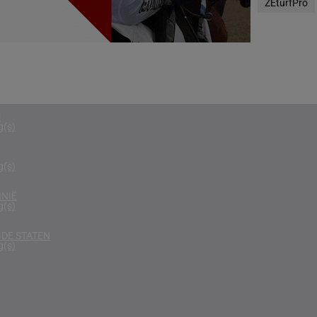
ZEturfPro
g(s)
N
g(s)
D KONINKRIJK
g(s)
D
g(s)
g(s)
NIË
g(s)
DE STATEN
g(s)