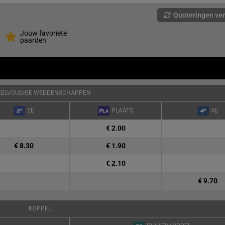
Quoteringen ve
Jouw favoriete
paarden
KELVOUDIGE WEDDENSCHAPPEN
2E
PLAATS
4E
€ 2.00
€ 8.30
€ 1.90
€ 2.10
€ 9.70
KOPPEL