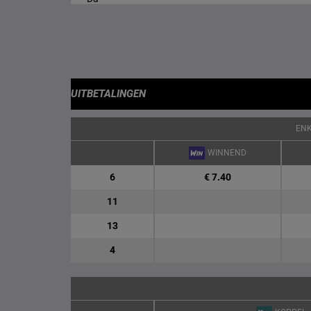
UITBETALINGEN
EN
WINNEND
6
€ 7.40
11
13
4