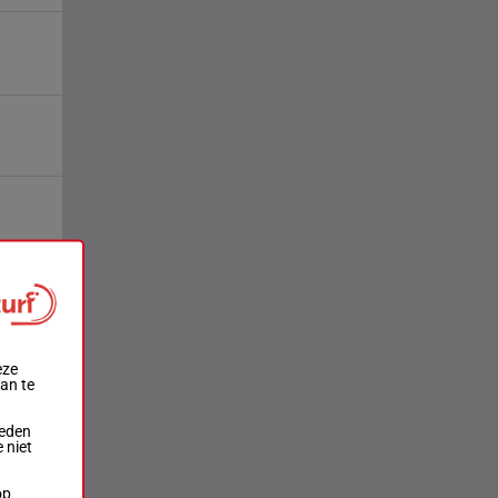
eze
aan te
ieden
 niet
op