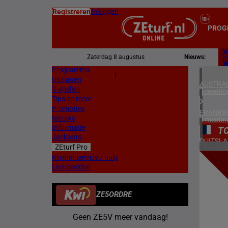
Inloggen
Registreren
PROG
Zaterdag 8 augustus
Nieuws:
Programma
Z
|
Uitslagen
L
AUSTRAL
V-spellen
4 meetin
Tips en meer
Promoties
FRANKR
Nieuws
5 meetin
Informatie
T
Jackpots
DUITSL
ZEturf Pro
1 meetin
7
Klantenservice / hulp
Live beelden
ZWEDEN
17/04/
3 meetin
ZE5ORDRE
DENEMA
1 meetin
Geen ZE5V meer vandaag!
ZUID-AF