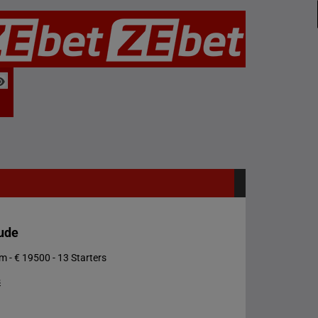
Aude
 - € 19500 - 13 Starters
s