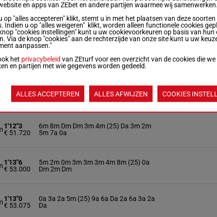
website en apps van ZEbet en andere partijen waarmee wij samenwerken
u op "alles accepteren" klikt, stemt u in met het plaatsen van deze soorten
1'14"9
8a 5a 6m 5m 6m (25) Dm 2m 2m 4m 6m
m
. Indien u op "alles weigeren" klikt, worden alleen functionele cookies gep
€ 45.230
4m 4m
knop "cookies instellingen" kunt u uw cookievoorkeuren op basis van hun 
en. Via de knop "cookies" aan de rechterzijde van onze site kunt u uw keuz
ment aanpassen."
1'13"9
4a 4m 3a 5m Da (25) Dm 0a 5m 3a 7m
m
ook het
privacybeleid
van ZEturf voor een overzicht van de cookies die we
€ 47.025
3m Da
ken en partijen met wie gegevens worden gedeeld.
1'14"5
8a 3a 9a 8a 2a 7a (25) 0a 6m 0a 6a 0m
m
ALLES ACCEPTEREN
ALLES AFWIJZEN
COOKIES INSTEL
€ 50.015
0a
1'12"3
6m 8m Dm Dm 3m 4m (25) Da 3m 2m
m
€ 51.720
5m 7a 0a
1'13"6
5m 2m 0m 3m 3m 3m 4m 8m (25) 0a
m
€ 53.000
Dm 2m Dm
1'13"0
0a 3a 2a 5m (25) 9a 6a Da 2a 6a 3a 2a
m
€ 53.075
Da