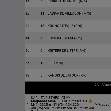
1e
6
KIRIKOU DU DROPT
(R/6)
2e
11
LADIVA DE VILLABON
(M/5)
3e
13
KRONOS D'EOLE
(R/6)
4e
4
LUIGI KALOUMA
(R/5)
5e
9
KRITERE DE L'ETRE
(R/6)
6e
12
LILI
(M/5)
7e
5
KANOIS DE LATOUR
(R/6)
G/L
Afstan
KARLITA DU THEOLAT
Magnenat Mme L.
-
Ent. Grasset S.B.
1
M/6
2325
M/6 - 2325m
-
1'16"0
- € 24.320
4m (25) 5m 0m 5m Dm 5m Da 6m 2m 4m