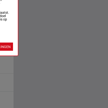
.
laatst.
doel
es op
LINGEN