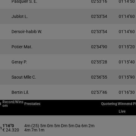
Pasquier S. E.
02'53''16
01'14''50
Jublot L.
02'53''54
01'14''60
Dersoir-habib W.
02'53''54
01'14''60
Potier Mat.
02'54''90
01'15''20
Geray P.
02'55''28
01'15''40
Saout Mlle C.
02'56''55
01'15''90
Bertin Lil.
02'57''46
01'16''30
Record/Wins
d
Prestaties
Quotering
Winnend
P
om
Live
1'16"0
4m (25) 5m 0m 5m Dm 5m Da 6m 2m
m
€ 24.320
4m 7m 1m