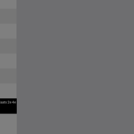
laats
2e
4e