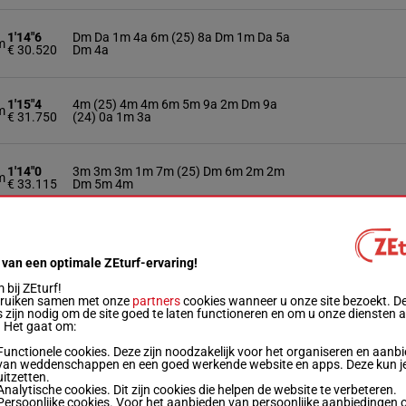
1'14"6
Dm Da 1m 4a 6m (25) 8a Dm 1m Da 5a
m
€ 30.520
Dm 4a
1'15"4
4m (25) 4m 4m 6m 5m 9a 2m Dm 9a
m
€ 31.750
(24) 0a 1m 3a
1'14"0
3m 3m 3m 1m 7m (25) Dm 6m 2m 2m
m
€ 33.115
Dm 5m 4m
1'14"7
4m Dm (25) 1m 6m 5m 2m 3m 0a 6m
m
€ 35.230
8m 8m Dm
 van een optimale ZEturf-ervaring!
bij ZEturf!
bruiken samen met onze
partners
cookies wanneer u onze site bezoekt. D
1'14"5
2m Dm 1m Da Da (25) Da Da Dm Da 3m
m
 zijn nodig om de site goed te laten functioneren en om u onze diensten 
€ 35.865
Da 3a
. Het gaat om:
Functionele cookies. Deze zijn noodzakelijk voor het organiseren en aanb
van weddenschappen en een goed werkende website en apps. Deze kun je
1'15"4
5a 0a (25) Dm 3m 2m 2m 4m Da Da Tm
uitzetten.
m
€ 36.815
Da Da
Analytische cookies. Dit zijn cookies die helpen de website te verbeteren.
Persoonlijke cookies. Voor het aanbieden van persoonlijke aanbiedingen 