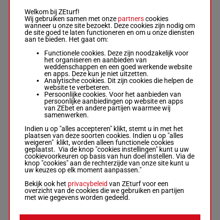
57.5
7
Raby Vargas
M/4
(25) 4p
7
kg
Box: 7 -
M/4 -
3p
Welkom bij ZEturf!
57.5 kg
Wij gebruiken samen met onze
partners
cookies
3p 1p 6p (25) 4p
wanneer u onze site bezoekt. Deze cookies zijn nodig om
3p
de site goed te laten functioneren en om u onze diensten
aan te bieden. Het gaat om:
Functionele cookies. Deze zijn noodzakelijk voor
HARMONY OF
het organiseren en aanbieden van
THE SEA
weddenschappen en een goed werkende website
Joaquin
en apps. Deze kun je niet uitzetten.
Alejandro
Analytische cookies. Dit zijn cookies die helpen de
Herrera Olivares
5p (25)
website te verbeteren.
54.5
8
-
Jose Miguel
R/4
9p 5p 6p
8
Persoonlijke cookies. Voor het aanbieden van
kg
Alvarez Donoso
3p
persoonlijke aanbiedingen op website en apps
Box: 8 -
R/4 -
van ZEbet en andere partijen waarmee wij
54.5 kg
samenwerken.
5p (25) 9p 5p 6p
3p
Indien u op "alles accepteren" klikt, stemt u in met het
plaatsen van deze soorten cookies. Indien u op "alles
weigeren" klikt, worden alleen functionele cookies
geplaatst. Via de knop "cookies instellingen" kunt u uw
RAUCO
cookievoorkeuren op basis van hun doel instellen. Via de
Rodolfo
knop "cookies" aan de rechterzijde van onze site kunt u
Sebastian Dores
uw keuzes op elk moment aanpassen."
Cabrera
-
Raul
Andres
55.5
1p 5p 4p
Bekijk ook het
privacybeleid
van ZEturf voor een
9
H/4
9
Montesino
kg
6p 8p
overzicht van de cookies die we gebruiken en partijen
Serrano
met wie gegevens worden gedeeld.
Box: 9 -
H/4 -
55.5 kg
1p 5p 4p 6p 8p