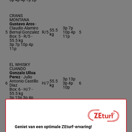
CRANS
MONTANA
Gustavo Aros
-
Claudio Alamiro
3p 7p
55.5
5
Bernal Gonzalez
R/5
10p 4p
5
kg
Box: 5 -
R/5 -
11p
55.5 kg
3p 7p 10p 4p
11p
EL WHISKY
CUANDO
Gonzalo Ulloa
Perez
-
Julio
3p 13p
Antonio Castillo
55.5
6
H/7
3p 4p
6
Diaz
kg
10p
Box: 6 -
H/7 -
55.5 kg
3p 13p 3p 4p
10p
TOUCHING ME
Jorge Alejandro
Gonzalez
-
Geniet van een optimale ZEturf-ervaring!
Carlos Augusto
3p 1p 6p