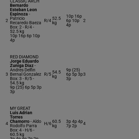
CLASSIC ARCH
Bernardo
Esteban Leon
Espinoza
-
10p 16p
Patricio
52.5
2
R/4
6p 10p
2
Recaredo Baeza
kg
4p
Box: 2 -
R/4 -
52.5 kg
10p 16p 6p 10p
4p
RED DIAMOND
Jorge Eduardo
Zuniga Diaz
-
Andres Delfin
9p (25)
54.5
3
Bernal Gonzalez
R/5
6p 5p 3p
3
kg
Box: 3 -
R/5 -
3p
54.5 kg
9p (25) 6p 5p 3p
3p
MY GREAT
Luis Adrian
Torres
Chamorro
-
Aldo
60.5
3p 4p 4p
4
H/6
4
Rodolfo Parra
kg
7p 2p
Box: 4 -
H/6 -
60.5 kg
3p 4p 4p 7p 2p