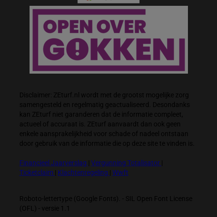
Disclaimer: ZEturf.nl wordt met de grootst mogelijke zorg
samengesteld en regelmatig geactualiseerd. Desondanks
kan ZEturf niet garanderen dat de informatie compleet,
actueel of accuraat is. ZEturf aanvaardt dan ook geen
enkele aansprakelijkheid voor schade of nadeel ontstaan
door gebruik van de informatie die op deze site te vinden is.
Financieel Jaarverslag
|
Vergunning Totalisator
|
Ticketclaim
|
Klachtenregeling
|
Wwft
Roboto-lettertype (Google Fonts). - SIL Open Font License
(OFL) - versie 1.1