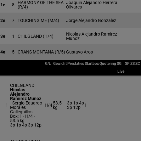
HARMONY OF THE SEA
Joaquin Alejandro Herrera
1e
8
(R/4)
Olivares
2e
7
TOUCHING ME
(M/4)
Jorge Alejandro Gonzalez
Nicolas Alejandro Ramirez
3e
1
CHILGLAND
(H/4)
Munoz
4e
5
CRANS MONTANA
(R/5)
Gustavo Aros
G/L
Gewicht
Prestaties
Startbox
Quotering
SG
SP
ZS
ZC
Live
CHILGLAND
Nicolas
Alejandro
Ramirez Munoz
-
Sergio Eduardo
53.5
3p 1p 4p
1
H/4
1
Morales
kg
3p 12p
Galleguillos
Box: 1 -
H/4 -
53.5 kg
3p 1p 4p 3p 12p