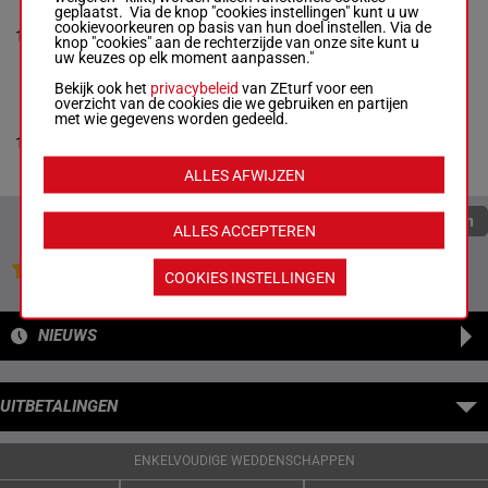
geplaatst. Via de knop "cookies instellingen" kunt u uw
QHAWEKAZI
3p 5p 3p
cookievoorkeuren op basis van hun doel instellen. Via de
S Veale
-
W M Masawi
11
M/5
58 kg
(25) 5p
11
knop "cookies" aan de rechterzijde van onze site kunt u
Box: 11 -
M/5 -
58 kg
1p 2p
uw keuzes op elk moment aanpassen."
3p 5p 3p (25) 5p 1p 2p
Bekijk ook het
privacybeleid
van ZEturf voor een
overzicht van de cookies die we gebruiken en partijen
met wie gegevens worden gedeeld.
KALI BWANA
4p 1p 5p
55.5
M Mbuto
-
L W Goosen
12
M/3
(25) 4p
12
kg
Box: 12 -
M/3 -
55.5 kg
2p 2p
4p 1p 5p (25) 4p 2p 2p
ALLES AFWIJZEN
Quoteringen verversen
ALLES ACCEPTEREN
Jouw favoriete paarden
COOKIES INSTELLINGEN
NIEUWS
UITBETALINGEN
ENKELVOUDIGE WEDDENSCHAPPEN