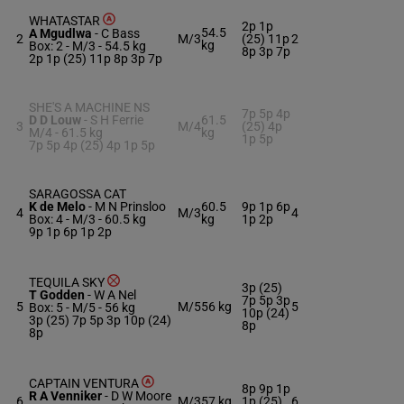
WHATASTAR
2p 1p
54.5
A Mgudlwa
-
C Bass
2
M/3
(25) 11p
2
kg
Box: 2 -
M/3 -
54.5 kg
8p 3p 7p
2p 1p (25) 11p 8p 3p 7p
SHE'S A MACHINE NS
7p 5p 4p
D D Louw
-
S H Ferrie
61.5
3
M/4
(25) 4p
M/4 -
61.5 kg
kg
1p 5p
7p 5p 4p (25) 4p 1p 5p
SARAGOSSA CAT
K de Melo
-
M N Prinsloo
60.5
9p 1p 6p
4
M/3
4
Box: 4 -
M/3 -
60.5 kg
kg
1p 2p
9p 1p 6p 1p 2p
TEQUILA SKY
3p (25)
T Godden
-
W A Nel
7p 5p 3p
5
M/5
56 kg
5
Box: 5 -
M/5 -
56 kg
10p (24)
3p (25) 7p 5p 3p 10p (24)
8p
8p
CAPTAIN VENTURA
8p 9p 1p
R A Venniker
-
D W Moore
6
M/3
57 kg
1p (25)
6