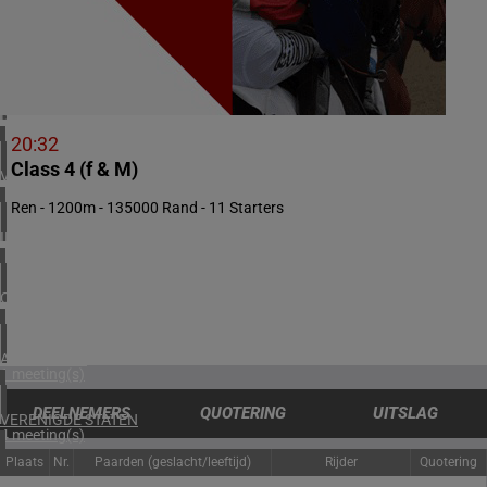
1 meeting(s)
ZUID-AFRIKA
2 meeting(s)
BAHREIN
1 meeting(s)
20:32
Class 4 (f & M)
VERENIGD KONINKRIJK
5 meeting(s)
Ren - 1200m - 135000 Rand - 11 Starters
IERLAND
1 meeting(s)
CHILI
1 meeting(s)
ARGENTINIË
1 meeting(s)
DEELNEMERS
QUOTERING
UITSLAG
VERENIGDE STATEN
4 meeting(s)
Plaats
Nr.
Paarden (geslacht/leeftijd)
Rijder
Quotering