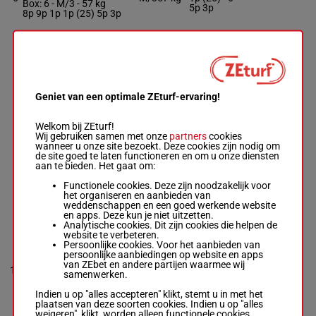
Box: 6 -
M/3 -
57 kg
5p 3p
8p 9p 1p 1p (25) 5p 3p
DAISY ROCKER
C F Dicken
-
W Whitehead
8p (25)
7
M/3
55 kg
7
Box: 7 -
M/3 -
55 kg
1p 12p
8p (25) 1p 12p
Geniet van een optimale ZEturf-ervaring!
POURSOMESUGARONME
Welkom bij ZEturf!
C Little
-
D S Bosch
57.5
8p 5p 4p
8
M/7
8
Wij gebruiken samen met onze
partners
cookies
Box: 8 -
M/7 -
57.5 kg
kg
7p 6p 1p
wanneer u onze site bezoekt. Deze cookies zijn nodig om
8p 5p 4p 7p 6p 1p
de site goed te laten functioneren en om u onze diensten
aan te bieden. Het gaat om:
Functionele cookies. Deze zijn noodzakelijk voor
DE VLUGGE
1p 1p 3p
het organiseren en aanbieden van
M Michel
-
G I Rich
61.5
9
M/4
(25) 2p
9
weddenschappen en een goed werkende website
Box: 9 -
M/4 -
61.5 kg
kg
1p 4p
en apps. Deze kun je niet uitzetten.
1p 1p 3p (25) 2p 1p 4p
Analytische cookies. Dit zijn cookies die helpen de
website te verbeteren.
Persoonlijke cookies. Voor het aanbieden van
persoonlijke aanbiedingen op website en apps
DARLINGBUDSOFMAY
7p 6p
van ZEbet en andere partijen waarmee wij
N Patel
-
K Mitchley
10
M/3
52 kg
(25) 13p
10
samenwerken.
Box: 10 -
M/3 -
52 kg
1p 4p 9p
7p 6p (25) 13p 1p 4p 9p
Indien u op "alles accepteren" klikt, stemt u in met het
plaatsen van deze soorten cookies. Indien u op "alles
weigeren" klikt, worden alleen functionele cookies