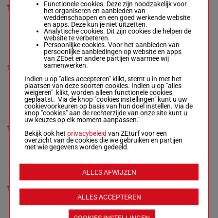
(25) Da
Functionele cookies. Deze zijn noodzakelijk voor
Thomas Uhrberg
1'11"9
10
R/6
2140m
0a 6a 3a
het organiseren en aanbieden van
R/6 - 2140m
-
1'11"9
-
€ 29.426
4a
weddenschappen en een goed werkende website
€ 29.426
en apps. Deze kun je niet uitzetten.
(25) Da 0a 6a 3a 4a
Analytische cookies. Dit zijn cookies die helpen de
website te verbeteren.
Persoonlijke cookies. Voor het aanbieden van
JUPITER DELO
persoonlijke aanbiedingen op website en apps
Christoffer Eriksson
-
van ZEbet en andere partijen waarmee wij
Qa (25)
Van Dooyeweerd J.
1'14"4
samenwerken.
11
R/7
2140m
Da Da
R/7 - 2140m
-
1'14"4
-
€ 36.607
Da 2a
€ 36.607
Indien u op "alles accepteren" klikt, stemt u in met het
Qa (25) Da Da Da 2a
plaatsen van deze soorten cookies. Indien u op "alles
weigeren" klikt, worden alleen functionele cookies
geplaatst. Via de knop "cookies instellingen" kunt u uw
cookievoorkeuren op basis van hun doel instellen. Via de
SUNSET SKY
knop "cookies" aan de rechterzijde van onze site kunt u
Victor Rosleff
-
David
uw keuzes op elk moment aanpassen."
8a 1a 3a
Persson
1'12"2
12
R/6
2140m
Da (25)
R/6 - 2140m
-
1'12"2
-
€ 43.742
Bekijk ook het
privacybeleid
van ZEturf voor een
3a
€ 43.742
overzicht van de cookies die we gebruiken en partijen
8a 1a 3a Da (25) 3a
met wie gegevens worden gedeeld.
EDDIE SHADOW
ALLES AFWIJZEN
Robert A Kerttu
-
Per-Emil
Henriksson
1'12"7
4a 0a 3a
13
R/10
2140m
R/10 - 2140m
-
1'12"7
-
€ 37.523
0a 5a
ALLES ACCEPTEREN
€ 37.523
4a 0a 3a 0a 5a
COOKIES INSTELLINGEN