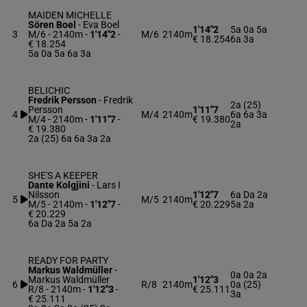
MAIDEN MICHELLE
Sören Boel
-
Eva Boel
1'14"2
5a 0a 5a
3
M/6 - 2140m
-
1'14"2
-
M/6
2140m
€ 18.254
6a 3a
€ 18.254
5a 0a 5a 6a 3a
BELICHIC
Fredrik Persson
-
Fredrik
2a (25)
Persson
1'11"7
4
M/4
2140m
6a 6a 3a
M/4 - 2140m
-
1'11"7
-
€ 19.380
2a
€ 19.380
2a (25) 6a 6a 3a 2a
SHE'S A KEEPER
Dante Kolgjini
-
Lars I
Nilsson
1'12"7
6a Da 2a
5
M/5
2140m
M/5 - 2140m
-
1'12"7
-
€ 20.229
5a 2a
€ 20.229
6a Da 2a 5a 2a
READY FOR PARTY
Markus Waldmüller
-
0a 0a 2a
Markus Waldmüller
1'12"3
6
R/8
2140m
0a (25)
R/8 - 2140m
-
1'12"3
-
€ 25.111
3a
€ 25.111