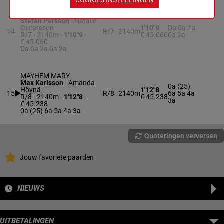
MUSCLE REX NS
Stefan Persson
-
Natalie
Oscarsson
1'10"9
Da 0a 2a
14
R/7
2140m
R/7 - 2140m
-
1'10"9
-
€ 45.060
0a 2a
€ 45.060
Da 0a 2a 0a 2a
MAYHEM MARY
Max Karlsson
-
Amanda
0a (25)
Höynä
1'12"8
15
R/8
2140m
6a 5a 4a
R/8 - 2140m
-
1'12"8
-
€ 45.238
3a
€ 45.238
0a (25) 6a 5a 4a 3a
Quoteringen verversen
Jouw favoriete paarden
NIEUWS
UITBETALINGEN