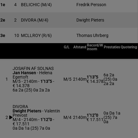
1e
4
BELICHIC
(M/4)
Fredrik Persson
2e
2
DIVORA
(M/4)
Dwight Pieters
3e
10
MCLLROY
(R/6)
Thomas Uhrberg
Record/W
G/L
Afstand
Prestaties
Quotering
insom
JOSAFIN AF SOLNAS
Jan Hansen
-
Helena
6a 2a
Egertoft
1'13"5
1
M/5
2140m
(25) 0a
M/5 - 2140m
-
1'13"5
-
€ 14.378
2a 2a
€ 14.378
6a 2a (25) 0a 2a 2a
DIVORA
Dwight Pieters
-
Valentin
0a Da 1a
Prevost
1'12"0
2
M/4
2140m
(25) 7a
M/4 - 2140m
-
1'12"0
-
€ 17.511
0a
€ 17.511
0a Da 1a (25) 7a 0a