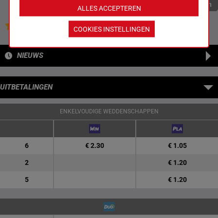
Quoteringen verversen
ALLES ACCEPTEREN
Jouw favoriete paarden
COOKIES INSTELLINGEN
NIEUWS
UITBETALINGEN
ENKELVOUDIGE WEDDENSCHAPPEN
6
€ 2.30
€ 1.05
2
€ 1.20
5
€ 1.20