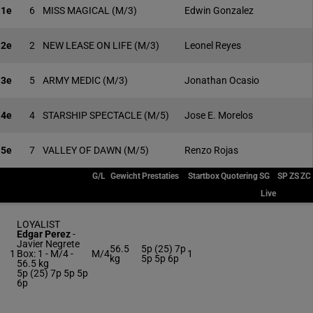
1e
6
MISS MAGICAL
(M/3)
Edwin Gonzalez
2e
2
NEW LEASE ON LIFE
(M/3)
Leonel Reyes
3e
5
ARMY MEDIC
(M/3)
Jonathan Ocasio
4e
4
STARSHIP SPECTACLE
(M/5)
Jose E. Morelos
5e
7
VALLEY OF DAWN
(M/5)
Renzo Rojas
G/L
Gewicht
Prestaties
Startbox
Quotering
SG
SP
ZS
ZC
Live
LOYALIST
Edgar Perez
-
Javier Negrete
56.5
5p (25) 7p
1
Box: 1 -
M/4 -
M/4
1
kg
5p 5p 6p
56.5 kg
5p (25) 7p 5p 5p
6p