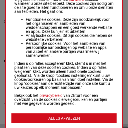
wanneer u onze site bezoekt. Deze cookies zijn nodig om
de site goed te laten functioneren en om u onze diensten
ARMY MEDIC
aan te bieden. Het gaat om:
Jonathan
Ocasio
-
Functionele cookies. Deze zijn noodzakelijk voor
8p (25)
5
Heather Irion
M/3
54 kg
5
het organiseren en aanbieden van
11p 2p
Box: 5 -
M/3 -
54
weddenschappen en een goed werkende website
kg
en apps. Deze kun je niet uitzetten.
8p (25) 11p 2p
Analytische cookies. Dit zijn cookies die helpen de
website te verbeteren.
Persoonlijke cookies. Voor het aanbieden van
persoonlijke aanbiedingen op website en apps
MISS MAGICAL
van ZEbet en andere partijen waarmee wij
Edwin Gonzalez
samenwerken.
-
Laura Cazares
2p 8p 7p
6
Box: 6 -
M/3 -
54
M/3
54 kg
6
7p (25) 4p
Indien u op "alles accepteren" klikt, stemt u in met het
kg
plaatsen van deze soorten cookies. Indien u op "alles
2p 8p 7p 7p (25)
weigeren" klikt, worden alleen functionele cookies
4p
geplaatst. Via de knop "cookies instellingen" kunt u uw
cookievoorkeuren op basis van hun doel instellen. Via de
knop "cookies" aan de rechterzijde van onze site kunt u
uw keuzes op elk moment aanpassen."
VALLEY OF
DAWN
Bekijk ook het
privacybeleid
van ZEturf voor een
Renzo Rojas
-
overzicht van de cookies die we gebruiken en partijen
Herold Simms
56.5
5p 6p 5p
7
M/5
7
met wie gegevens worden gedeeld.
Box: 7 -
M/5 -
kg
7p (25) 6p
56.5 kg
5p 6p 5p 7p (25)
6p
ALLES AFWIJZEN