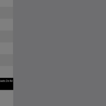
laats
2e
4e