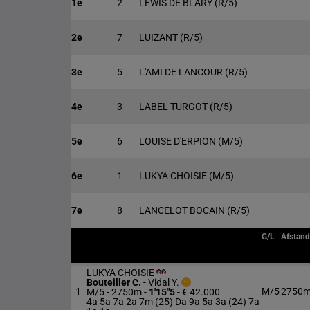
1e
2
LEWIS DE BLARY
(R/5)
2e
7
LUIZANT
(R/5)
3e
5
L'AMI DE LANCOUR
(R/5)
4e
3
LABEL TURGOT
(R/5)
5e
6
LOUISE D'ERPION
(M/5)
6e
1
LUKYA CHOISIE
(M/5)
7e
8
LANCELOT BOCAIN
(R/5)
G/L
Afstand
LUKYA CHOISIE
Bouteiller C.
-
Vidal Y.
1
M/5
2750
M/5 - 2750m
-
1'15"5
- € 42.000
4a 5a 7a 2a 7m (25) Da 9a 5a 3a (24) 7a