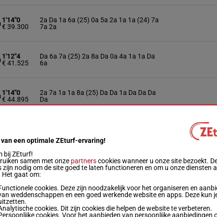
1'14"0
2a Da 1a 6a (25) 0a 5a 2a 1a 1a (24) 7a
m
€ 39.300
7a 2a
1'12"4
Da 6a 7a (25) 2a 8a Da 0a 4a 1a 1a Da
m
€ 41.525
6a
1'14"0
2a 7a 1a 1a 8a (25) Da Da 1a Da Da Da
m
€ 44.895
Da
1'14"1
6a Da Da 5a 8a (25) Da Da 4a 3a 2a 2a
m
€ 42.355
6a
 van een optimale ZEturf-ervaring!
bij ZEturf!
bruiken samen met onze
partners
cookies wanneer u onze site bezoekt. D
1'14"3
Da 3a 1a 6a 4a 6a (25) Da 5a 4a 1a (24)
 zijn nodig om de site goed te laten functioneren en om u onze diensten 
m
€ 39.470
5a 7a
. Het gaat om:
Functionele cookies. Deze zijn noodzakelijk voor het organiseren en aanb
van weddenschappen en een goed werkende website en apps. Deze kun je
uitzetten.
1'15"0
0a 1a 2a (25) 1a 3a Da Dm 2a 2a Da 1a
m
Analytische cookies. Dit zijn cookies die helpen de website te verbeteren.
€ 44.030
1a
Persoonlijke cookies. Voor het aanbieden van persoonlijke aanbiedingen 