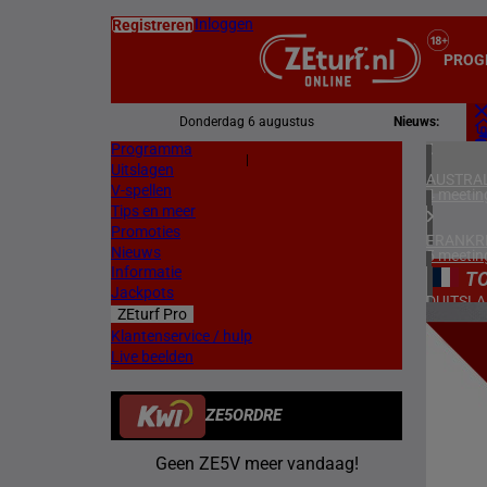
Inloggen
Registreren
PROG
Donderdag 6 augustus
Nieuws:
Programma
Z
|
Uitslagen
L
AUSTRAL
V-spellen
4 meetin
Tips en meer
Promoties
FRANKR
Nieuws
5 meetin
Informatie
T
Jackpots
DUITSL
ZEturf Pro
1 meetin
3
Klantenservice / hulp
Live beelden
ZWEDEN
17/04/
3 meetin
ZE5ORDRE
DENEMA
1 meetin
Geen ZE5V meer vandaag!
ZUID-AF