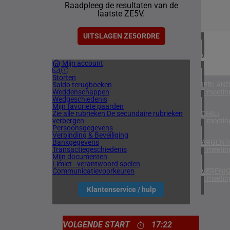
Raadpleeg de resultaten van de
2 meetin
laatste ZE5V.
BAHREI
1 meetin
UITSLAGEN ZE5ORDRE
VERENIG
Mijn account
5 meetin
Storten
Saldo terugboeken
IERLAN
Weddenschappen
1 meetin
Wedgeschiedenis
Mijn favoriete paarden
Zie alle rubrieken
De secundaire rubrieken
CHILI
verbergen
1 meetin
Persoonsgegevens
Verbinding & Beveiliging
Bankgegevens
ARGENTI
Transactiegeschiedenis
1 meetin
Mijn documenten
Limiet - verantwoord spelen
Communicatievoorkeuren
VERENIG
4 meetin
Klantenservice / hulp
VOLGENDE START
17:22