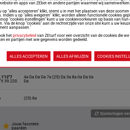
website en apps van ZEbet en andere partijen waarmee wij samenwerken
u op "alles accepteren" klikt, stemt u in met het plaatsen van deze soorten
1'14"8
1a 4a 1a 5a (25) Da 6a 4a 4a 6a 3a 7a
m
. Indien u op "alles weigeren" klikt, worden alleen functionele cookies gep
€ 43.115
4a
knop "cookies instellingen" kunt u uw cookievoorkeuren op basis van hun 
en. Via de knop "cookies" aan de rechterzijde van onze site kunt u uw keuz
ment aanpassen."
1'13"7
1a 7a 1a Da (25) Da 8a 6a 1a Da 1a Da
ook het
privacybeleid
van ZEturf voor een overzicht van de cookies die we
m
€ 38.525
3a
ken en partijen met wie gegevens worden gedeeld.
1'14"2
3a (25) 9a Da Da 2a 0a 4a Da 7a 7a 5a
ALLES ACCEPTEREN
ALLES AFWIJZEN
COOKIES INSTEL
m
€ 31.225
5a
1'12"7
4a Da Da Da 7a (25) Da 3a 8a 0a Da 0a
m
€ 39.220
Da
m
(25) 8a
Quoteringen ve
Jouw favoriete
paarden