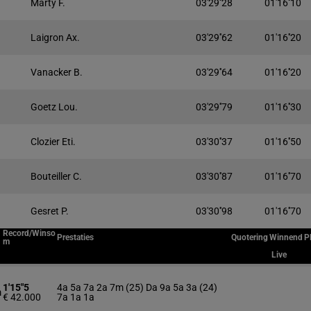
Marty F.
03'29''28
01'16''10
Laigron Ax.
03'29''62
01'16''20
Vanacker B.
03'29''64
01'16''20
Goetz Lou.
03'29''79
01'16''30
Clozier Eti.
03'30''37
01'16''50
Bouteiller C.
03'30''87
01'16''70
Gesret P.
03'30''98
01'16''70
Record/Winso
Prestaties
Quotering
Winnend
P
m
Live
1'15"5
4a 5a 7a 2a 7m (25) Da 9a 5a 3a (24)
m
€ 42.000
7a 1a 1a