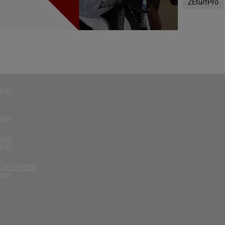
ZEturfPro
g(s)
N
g(s)
D KONINKRIJK
g(s)
D
g(s)
g(s)
NIË
g(s)
DE STATEN
g(s)