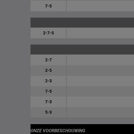
7-5
2-7-5
2-7
2-5
2-3
7-5
7-3
5-3
ONZE VOORBESCHOUWING