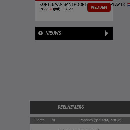
KORTEBAAN SANTPOORT WINNEND & PLAATS
WEDDEN
Race
3
-
17:22
NIEUWS
DEELNEMERS
Plaats
Nr.
Paarden (geslacht/leeftijd)