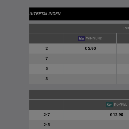
UITBETALINGEN
EN
WINNEND
2
€ 5.90
7
5
3
KOPPEL
2-7
€ 12.90
2-5