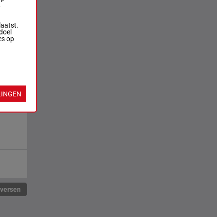
.
laatst.
doel
es op
LINGEN
rversen