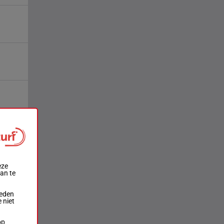
eze
aan te
ieden
 niet
op