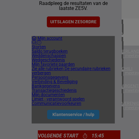
Raadpleeg de resultaten van de
2 meetin
laatste ZE5V.
BAHREI
1 meetin
UITSLAGEN ZE5ORDRE
VERENIG
Mijn account
5 meetin
Storten
Saldo terugboeken
IERLAN
Weddenschappen
1 meetin
Wedgeschiedenis
Mijn favoriete paarden
Zie alle rubrieken
De secundaire rubrieken
CHILI
verbergen
1 meetin
Persoonsgegevens
Verbinding & Beveiliging
Bankgegevens
ARGENTI
Transactiegeschiedenis
1 meetin
Mijn documenten
Limiet - verantwoord spelen
Communicatievoorkeuren
VERENIG
4 meetin
Klantenservice / hulp
VOLGENDE START
15:45