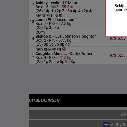
Ashley Lewis
-
J S Moore
12
M/3
55.5 
Bekijk 
Box: 15 -
M/3 -
55.5 kg
gebrui
(25) 14p 1p 2p 7p 3p 4p 4p 2p 4p
MARCELLINUS
Jamin Pl.
-
Dascombe T.
13
R/3
57.5 
Box: 7 -
R/3 -
57.5 kg
(25) 2p 3p 3p
COYY
Bishop C.
-
Eve Johnson Houghton
14
R/3
57.5 
Box: 2 -
R/3 -
57.5 kg
(25) 8p 5p 3p 8p 4p
RED SNAPPER
Coughlan Mme L.
-
Kathy Turner
15
R/3
52.5 
Box: 4 -
R/3 -
52.5 kg
(25) 1p 2p 5p 5p 9p 8p
UITBETALINGEN
EN
WINNEND