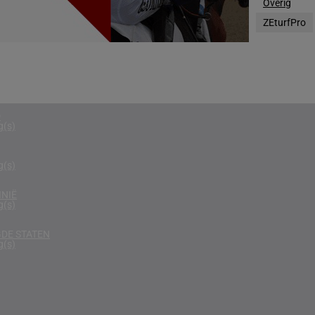
Overig
g(s)
ZEturfPro
N
g(s)
D KONINKRIJK
g(s)
D
g(s)
g(s)
NIË
g(s)
DE STATEN
g(s)