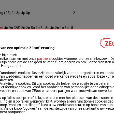
kg
(25) 2p 3p 4p 3p
12
kg
4p 9p (25) 2p 2p 5p 1p 3p 8p 4p 2p 1p 3p
5
g
6p 5p 2p 6p 1p 3p 1p 1p 1p (25) 3p 2p 1p
3
 van een optimale ZEturf-ervaring!
bij ZEturf!
bruiken samen met onze
g
5p (25) 7p 1p 3p 7p
partners
cookies wanneer u onze site bezoekt. D
 zijn nodig om de site goed te laten functioneren en om u onze diensten 
. Het gaat om:
Functionele cookies. Deze zijn noodzakelijk voor het organiseren en aanb
g
(25) 1p 2p 1p 4p 4p 6p
9
van weddenschappen en een goed werkende website en apps. Deze kun je
uitzetten.
Analytische cookies. Dit zijn cookies die helpen de website te verbeteren.
Persoonlijke cookies. Voor het aanbieden van persoonlijke aanbiedingen 
kg
(25) 4p 11p 1p 2p 6p
10
website en apps van ZEbet en andere partijen waarmee wij samenwerken
u op "alles accepteren" klikt, stemt u in met het plaatsen van deze soorten
. Indien u op "alles weigeren" klikt, worden alleen functionele cookies gep
kg
4p (25) 6p 3p 10p 4p 1p 2p
6
knop "cookies instellingen" kunt u uw cookievoorkeuren op basis van hun 
en. Via de knop "cookies" aan de rechterzijde van onze site kunt u uw keuz
ment aanpassen."