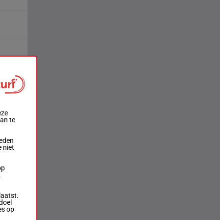
eze
aan te
ieden
 niet
op
.
laatst.
doel
es op