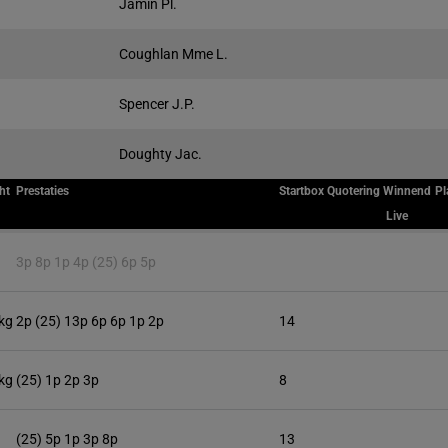
Jamin Pl.
Coughlan Mme L.
Spencer J.P.
Doughty Jac.
ht
Prestaties
Startbox
Quotering
Winnend
Pl
Live
g
3p 8p 1p 4p (25) 6p 5p
kg
2p (25) 13p 6p 6p 1p 2p
14
kg
(25) 1p 2p 3p
8
g
(25) 5p 1p 3p 8p
13