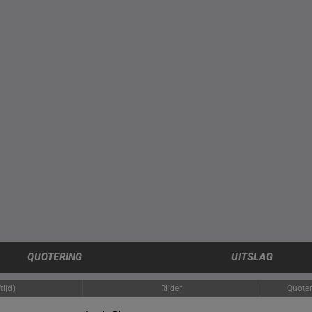
QUOTERING
UITSLAG
tijd)
Rijder
Quoter