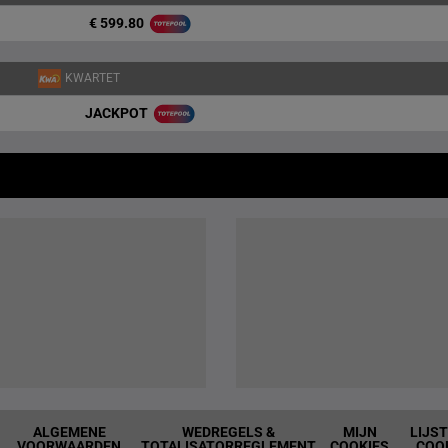
€ 599.80
KWARTET
JACKPOT
ALGEMENE
WEDREGELS &
MIJN
LIJS
VOORWAARDEN
TOTALISATORREGLEMENT
COOKIES
COO