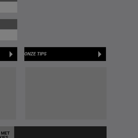
ONZE TIPS
T MET
KIES