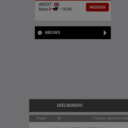
ASCOT
WEDDEN
Race
3
-
15:45
NIEUWS
DEELNEMERS
Plaats
Nr.
Paarden (geslacht/leef