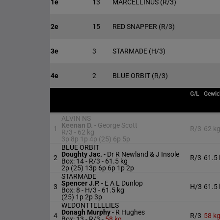
1e
13
MARCELLINUS
(R/3)
2e
15
RED SNAPPER
(R/3)
3e
3
STARMADE
(H/3)
4e
2
BLUE ORBIT
(R/3)
G/L
Gewic
ALVIN NS
Keenan D.
-
George Scott
1
R/3
62 k
R/3 -
62 kg
3p 8p 1p 4p (25) 6p 5p
BLUE ORBIT
Doughty Jac.
-
Dr R Newland & J Insole
2
R/3
61.5 
Box: 14 -
R/3 -
61.5 kg
2p (25) 13p 6p 6p 1p 2p
STARMADE
Spencer J.P.
-
E A L Dunlop
3
H/3
61.5 
Box: 8 -
H/3 -
61.5 kg
(25) 1p 2p 3p
WEDONTTELLLIES
Donagh Murphy
-
R Hughes
4
R/3
58 k
Box: 13 -
R/3 -
58 kg