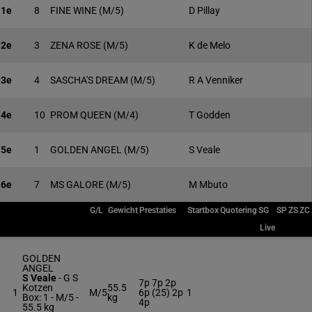
1e
8
FINE WINE
(M/5)
D Pillay
2e
3
ZENA ROSE
(M/5)
K de Melo
3e
4
SASCHA'S DREAM
(M/5)
R A Venniker
4e
10
PROM QUEEN
(M/4)
T Godden
5e
1
GOLDEN ANGEL
(M/5)
S Veale
6e
7
MS GALORE
(M/5)
M Mbuto
G/L
Gewicht
Prestaties
Startbox
Quotering
SG
SP
ZS
ZC
Live
GOLDEN
ANGEL
S Veale
-
G S
7p 7p 2p
Kotzen
55.5
1
M/5
6p (25) 2p
1
Box: 1 -
M/5 -
kg
4p
55.5 kg