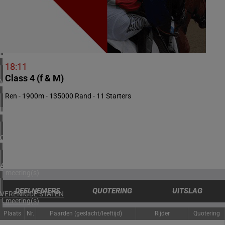
1 meeting(s)
ZUID-AFRIKA
2 meeting(s)
BAHREIN
1 meeting(s)
18:11
Class 4 (f & M)
VERENIGD KONINKRIJK
5 meeting(s)
Ren - 1900m - 135000 Rand - 11 Starters
IERLAND
1 meeting(s)
CHILI
1 meeting(s)
ARGENTINIË
1 meeting(s)
DEELNEMERS
QUOTERING
UITSLAG
VERENIGDE STATEN
4 meeting(s)
Plaats
Nr.
Paarden (geslacht/leeftijd)
Rijder
Quotering