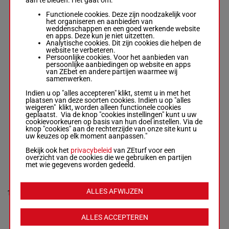
Functionele cookies. Deze zijn noodzakelijk voor
het organiseren en aanbieden van
FINE WINE
weddenschappen en een goed werkende website
D Pillay
-
G B
en apps. Deze kun je niet uitzetten.
Puller
2p 2p 7p
Analytische cookies. Dit zijn cookies die helpen de
8
Box: 8 -
M/5 -
M/5
56 kg
1p (25) 1p
8
website te verbeteren.
56 kg
2p
Persoonlijke cookies. Voor het aanbieden van
2p 2p 7p 1p
persoonlijke aanbiedingen op website en apps
(25) 1p 2p
van ZEbet en andere partijen waarmee wij
samenwerken.
Indien u op "alles accepteren" klikt, stemt u in met het
CASSANDRA
plaatsen van deze soorten cookies. Indien u op "alles
D D Louw
-
G S
weigeren" klikt, worden alleen functionele cookies
Kotzen
10p 5p
geplaatst. Via de knop "cookies instellingen" kunt u uw
9
Box: 9 -
M/3 -
M/3
55 kg
(25) 1p 6p
9
cookievoorkeuren op basis van hun doel instellen. Via de
55 kg
2p 7p
knop "cookies" aan de rechterzijde van onze site kunt u
10p 5p (25) 1p
uw keuzes op elk moment aanpassen."
6p 2p 7p
Bekijk ook het
privacybeleid
van ZEturf voor een
overzicht van de cookies die we gebruiken en partijen
met wie gegevens worden gedeeld.
PROM QUEEN
T Godden
-
F
3p 11p 3p
Greyling
ALLES AFWIJZEN
10
M/4
60 kg
(25) 1p 4p
10
Box: 10 -
M/4 -
2p
60 kg
3p 11p 3p (25)
ALLES ACCEPTEREN
1p 4p 2p