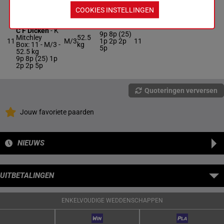
COOKIES INSTELLINGEN
GOLDEN
CROC
C F Dicken
-
K
9p 8p (25)
Mitchley
52.5
11
M/3
1p 2p 2p
11
Box: 11 -
M/3 -
kg
5p
52.5 kg
9p 8p (25) 1p
2p 2p 5p
Quoteringen verversen
Jouw favoriete paarden
NIEUWS
UITBETALINGEN
ENKELVOUDIGE WEDDENSCHAPPEN