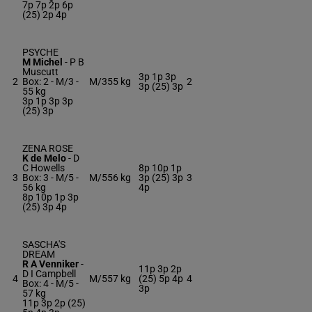
7p 7p 2p 6p
(25) 2p 4p
PSYCHE
M Michel
-
P B
Muscutt
3p 1p 3p
2
Box: 2 -
M/3 -
M/3
55 kg
2
3p (25) 3p
55 kg
3p 1p 3p 3p
(25) 3p
ZENA ROSE
K de Melo
-
D
C Howells
8p 10p 1p
3
Box: 3 -
M/5 -
M/5
56 kg
3p (25) 3p
3
56 kg
4p
8p 10p 1p 3p
(25) 3p 4p
SASCHA'S
DREAM
R A Venniker
-
11p 3p 2p
D I Campbell
4
M/5
57 kg
(25) 5p 4p
4
Box: 4 -
M/5 -
3p
57 kg
11p 3p 2p (25)