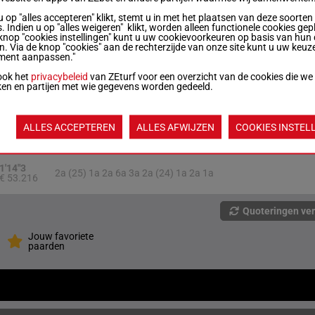
u op "alles accepteren" klikt, stemt u in met het plaatsen van deze soorten
1'13"2
(25) 2a 2a 3a 1a Da 4a 5a (24) 1a Da 1a
. Indien u op "alles weigeren" klikt, worden alleen functionele cookies gep
€ 47.813
Da 4a
knop "cookies instellingen" kunt u uw cookievoorkeuren op basis van hun 
en. Via de knop "cookies" aan de rechterzijde van onze site kunt u uw keuz
ment aanpassen."
1'13"2
1a 7a 4a (25) 4a 9a 2a 4a 4a 2a 3a 1a
ook het
privacybeleid
van ZEturf voor een overzicht van de cookies die we
€ 47.973
1a
ken en partijen met wie gegevens worden gedeeld.
1'13"0
6a 3a 4a (25) 4a 5a 5a (24) 0a 0a 0a 0a
ALLES ACCEPTEREN
ALLES AFWIJZEN
COOKIES INSTEL
€ 48.760
2a 4a
1'14"3
2a (25) 1a 2a 6a 3a 2a (24) 1a 2a 1a
€ 53.216
Quoteringen ve
Jouw favoriete
paarden