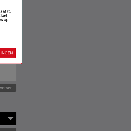
laatst.
doel
es op
LINGEN
rversen