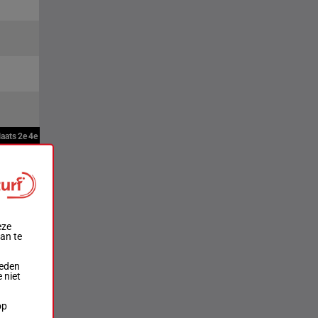
laats
2e
4e
eze
aan te
ieden
 niet
op
.