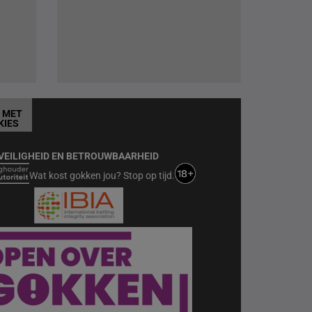
T MET
KIES
VEILIGHEID EN BETROUWBAARHEID
Wat kost gokken jou? Stop op tijd.