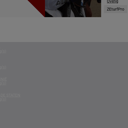
Overig
g(s)
ZEturfPro
N
g(s)
D KONINKRIJK
g(s)
D
g(s)
g(s)
NIË
g(s)
DE STATEN
g(s)