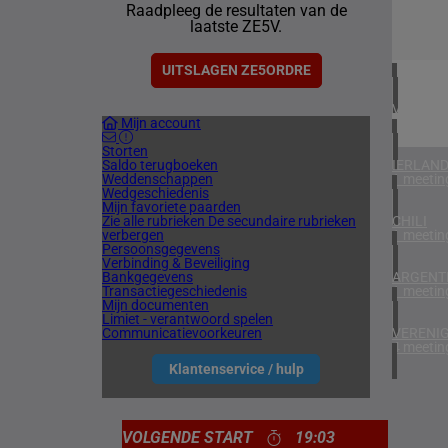
Raadpleeg de resultaten van de
2 meetin
laatste ZE5V.
BAHREI
1 meetin
UITSLAGEN ZE5ORDRE
VERENIG
Mijn account
5 meetin
Storten
Saldo terugboeken
IERLAN
Weddenschappen
1 meetin
Wedgeschiedenis
Mijn favoriete paarden
Zie alle rubrieken
De secundaire rubrieken
CHILI
verbergen
1 meetin
Persoonsgegevens
Verbinding & Beveiliging
Bankgegevens
ARGENTI
Transactiegeschiedenis
1 meetin
Mijn documenten
Limiet - verantwoord spelen
Communicatievoorkeuren
VERENIG
4 meetin
Klantenservice / hulp
VOLGENDE START
19:03