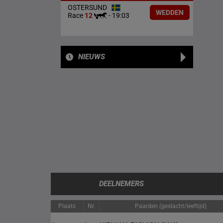
OSTERSUND
WEDDEN
Race
12
-
19:03
NIEUWS
DEELNEMERS
Plaats
Nr.
Paarden (geslacht/leeftijd)