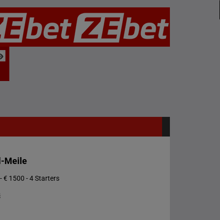
l-Meile
- € 1500 - 4 Starters
s