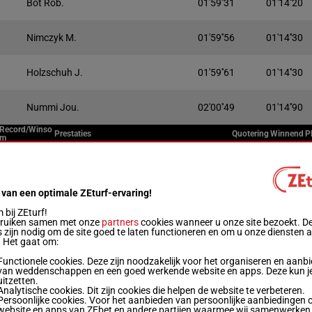
Bot Rob.
01'59''31
01'14''20
Nimczyk M.
01'59''56
01'14''30
Holzschuh J.
01'59''61
01'14''30
Nummi Jou.
02'00''49
01'14''90
Record/Winso
Prestaties
Quotering
Winnend
P
m
Live
1'11"9
8a 4a 4a 4a 3a (25) 7a 7a 3a 1a Da Da
 van een optimale ZEturf-ervaring!
€ 24.005
Da
bij ZEturf!
bruiken samen met onze
partners
cookies wanneer u onze site bezoekt. D
 zijn nodig om de site goed te laten functioneren en om u onze diensten 
1'13"1
1a 1a 4a 2a (25) 2a Da 1a 5a 1a (24) 1a
. Het gaat om:
€ 25.330
1a 1a
Functionele cookies. Deze zijn noodzakelijk voor het organiseren en aanb
van weddenschappen en een goed werkende website en apps. Deze kun je
uitzetten.
1'12"6
Da (25) Da 4a 4a 2a 2a 3a 1a Da 1a 1a
Analytische cookies. Dit zijn cookies die helpen de website te verbeteren.
€ 41.410
1a
Persoonlijke cookies. Voor het aanbieden van persoonlijke aanbiedingen 
website en apps van ZEbet en andere partijen waarmee wij samenwerken