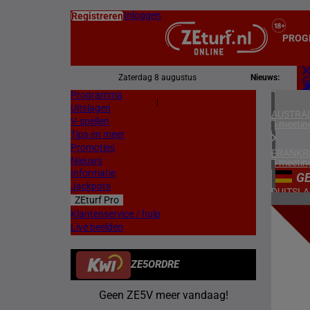
Inloggen
Registreren
PROG
Zaterdag 8 augustus
Nieuws:
Programma
Z
|
Uitslagen
L
AUSTRAL
V-spellen
4 meetin
Tips en meer
Promoties
FRANKR
Nieuws
5 meetin
Informatie
G
Jackpots
DUITSL
ZEturf Pro
1 meetin
3
Klantenservice / hulp
Live beelden
ZWEDEN
17/04/
3 meetin
ZE5ORDRE
DENEMA
1 meetin
Geen ZE5V meer vandaag!
ZUID-AF