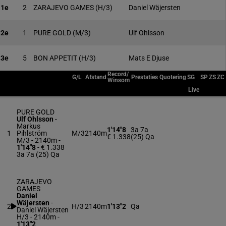
1e
2
ZARAJEVO GAMES
(H/3)
Daniel Wäjersten
2e
1
PURE GOLD
(M/3)
Ulf Ohlsson
3e
5
BON APPETIT
(H/3)
Mats E Djuse
Record/
G/L
Afstand
Prestaties
Quotering
SG
SP
ZS
ZC
Winsom
Live
PURE GOLD
Ulf Ohlsson
-
Markus
1'14"8
3a 7a
1
Pihlström
M/3
2140m
€ 1.338
(25) Qa
M/3 - 2140m
-
1'14"8
- € 1.338
3a 7a (25) Qa
ZARAJEVO
GAMES
Daniel
Wäjersten
-
2
H/3
2140m
1'13"2
Qa
Daniel Wäjersten
H/3 - 2140m
-
1'13"2