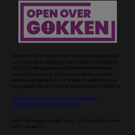
Disclaimer: ZEturf.nl wordt met de grootst mogelijke zorg
samengesteld en regelmatig geactualiseerd. Desondanks
kan ZEturf niet garanderen dat de informatie compleet,
actueel of accuraat is. ZEturf aanvaardt dan ook geen
enkele aansprakelijkheid voor schade of nadeel ontstaan
door gebruik van de informatie die op deze site te vinden is.
Financieel Jaarverslag
|
Vergunning Totalisator
|
Ticketclaim
|
Klachtenregeling
|
Wwft
Roboto-lettertype (Google Fonts). - SIL Open Font License
(OFL) - versie 1.1