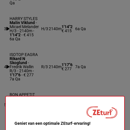
Qa
HARRY STYLES
Malin Viklund
-
Micael Melander
1'14"2
3
H/3
2140m
6a Qa
H/3 - 2140m
-
€ 415
1'14"2
- € 415
6a Qa
ISOTOP EAGRA
Rikard N
Skoglund
-
1'17"6
4
Fredrik Wallin
R/3
2140m
7a Qa
€ 277
R/3 - 2140m
-
1'17"6
- € 277
7a Qa
BON APPETIT
Mats E Djuse
-
Håkan Wallberg
5
H/3
2140m
1'18"0
Qa
H/3 - 2140m
-
1'18"0
Qa
Geniet van een optimale ZEturf-ervaring!