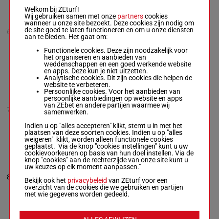
SHE'S MY SPIRIT
NS
Welkom bij ZEturf!
Marie Hafstad
Wij gebruiken samen met onze
partners
cookies
Eriksson
-
Marie
wanneer u onze site bezoekt. Deze cookies zijn nodig om
6a 8a 7a
Hafstad
1'21"6
de site goed te laten functioneren en om u onze diensten
6
M/3
2140m
(25) Qa
Eriksson
€ 1.384
aan te bieden. Het gaat om:
Qa
M/3 - 2140m
-
1'21"6
- € 1.384
Functionele cookies. Deze zijn noodzakelijk voor
6a 8a 7a (25) Qa
het organiseren en aanbieden van
Qa
weddenschappen en een goed werkende website
en apps. Deze kun je niet uitzetten.
Analytische cookies. Dit zijn cookies die helpen de
website te verbeteren.
OVERANDOUT
Persoonlijke cookies. Voor het aanbieden van
NS
persoonlijke aanbiedingen op website en apps
Erika Rosén
van ZEbet en andere partijen waarmee wij
Qa (25)
7
Eriksson
-
Tina
R/3
2140m
samenwerken.
Qa
Loft
R/3 - 2140m
Indien u op "alles accepteren" klikt, stemt u in met het
Qa (25) Qa
plaatsen van deze soorten cookies. Indien u op "alles
weigeren" klikt, worden alleen functionele cookies
geplaatst. Via de knop "cookies instellingen" kunt u uw
cookievoorkeuren op basis van hun doel instellen. Via de
BILLAN
knop "cookies" aan de rechterzijde van onze site kunt u
Henrik
uw keuzes op elk moment aanpassen."
Svensson
-
Qa (25)
8
Henrik Svensson
M/3
2140m
1'17"7
Bekijk ook het
privacybeleid
van ZEturf voor een
Qa
M/3 - 2140m
-
overzicht van de cookies die we gebruiken en partijen
1'17"7
met wie gegevens worden gedeeld.
Qa (25) Qa