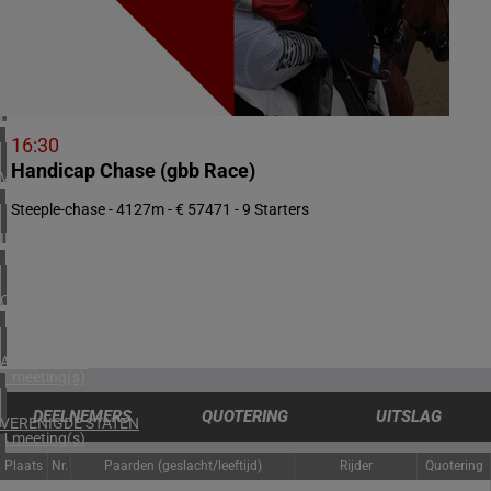
1 meeting(s)
ZUID-AFRIKA
2 meeting(s)
BAHREIN
1 meeting(s)
16:30
Handicap Chase (gbb Race)
VERENIGD KONINKRIJK
5 meeting(s)
Steeple-chase - 4127m - € 57471 - 9 Starters
IERLAND
1 meeting(s)
CHILI
1 meeting(s)
ARGENTINIË
1 meeting(s)
DEELNEMERS
QUOTERING
UITSLAG
VERENIGDE STATEN
4 meeting(s)
Plaats
Nr.
Paarden (geslacht/leeftijd)
Rijder
Quotering