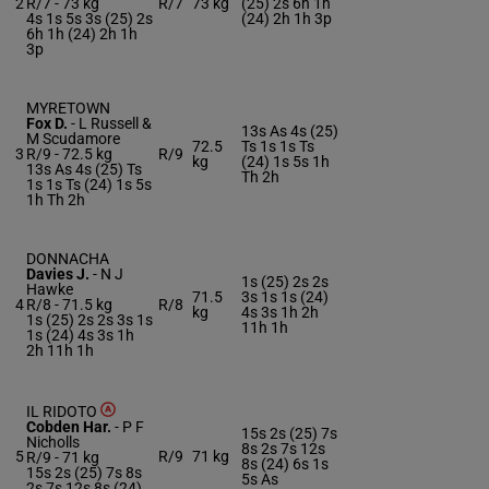
2
R/7 -
73 kg
R/7
73 kg
(25) 2s 6h 1h
4s 1s 5s 3s (25) 2s
(24) 2h 1h 3p
6h 1h (24) 2h 1h
3p
MYRETOWN
Fox D.
-
L Russell &
13s As 4s (25)
M Scudamore
72.5
Ts 1s 1s Ts
3
R/9 -
72.5 kg
R/9
kg
(24) 1s 5s 1h
13s As 4s (25) Ts
Th 2h
1s 1s Ts (24) 1s 5s
1h Th 2h
DONNACHA
Davies J.
-
N J
1s (25) 2s 2s
Hawke
71.5
3s 1s 1s (24)
4
R/8 -
71.5 kg
R/8
kg
4s 3s 1h 2h
1s (25) 2s 2s 3s 1s
11h 1h
1s (24) 4s 3s 1h
2h 11h 1h
IL RIDOTO
Cobden Har.
-
P F
15s 2s (25) 7s
Nicholls
8s 2s 7s 12s
5
R/9
71 kg
R/9 -
71 kg
8s (24) 6s 1s
15s 2s (25) 7s 8s
5s As
2s 7s 12s 8s (24)