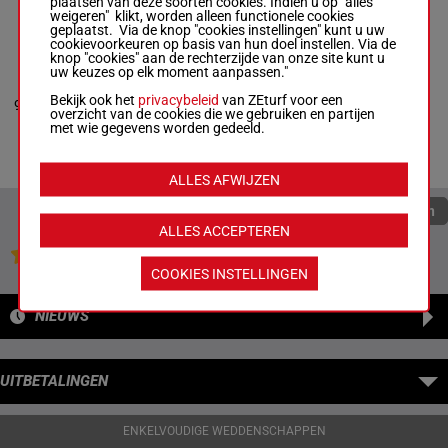
plaatsen van deze soorten cookies. Indien u op "alles
weigeren" klikt, worden alleen functionele cookies
geplaatst. Via de knop "cookies instellingen" kunt u uw
cookievoorkeuren op basis van hun doel instellen. Via de
HOMBRE DE
knop "cookies" aan de rechterzijde van onze site kunt u
GUERRA
uw keuzes op elk moment aanpassen."
Wadge Pat.
-
L
6s (25) 8s 4s
Russell & M
65.5
1s 1s (24) 2s
Bekijk ook het
privacybeleid
van ZEturf voor een
9
Scudamore
R/8
kg
7h 1h 3h (23)
overzicht van de cookies die we gebruiken en partijen
R/8 -
65.5 kg
4h 2h 5h
met wie gegevens worden gedeeld.
6s (25) 8s 4s 1s 1s
(24) 2s 7h 1h 3h
(23) 4h 2h 5h
ALLES AFWIJZEN
Quoteringen verversen
ALLES ACCEPTEREN
Jouw favoriete paarden
COOKIES INSTELLINGEN
NIEUWS
UITBETALINGEN
ENKELVOUDIGE WEDDENSCHAPPEN