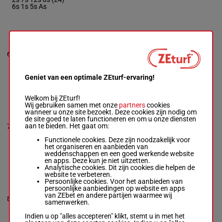
6s 1s 5s As
JIPCOT
Jonjo O'neill Jr.
-
J
13s 4s 1s 3s
& A O'neill
(25) Ah 19h 4h
6
R/7 -
69 kg
R/7
69 kg
3h (24) 1h 8h
13s 4s 1s 3s (25)
7h 3h
Ah 19h 4h 3h (24)
1h 8h 7h 3h
Geniet van een optimale ZEturf-ervaring!
Welkom bij ZEturf!
HOE JOLY SMOKE
Wij gebruiken samen met onze
partners
cookies
wanneer u onze site bezoekt. Deze cookies zijn nodig om
6s (25) 5s 3s
Skelton H.
-
D
de site goed te laten functioneren en om u onze diensten
3s Ds 1s (24)
Skelton
aan te bieden. Het gaat om:
7
R/8
68 kg
5s 1s 2s (23)
R/8 -
68 kg
2h 3h Ah
6s (25) 5s 3s 3s
Functionele cookies. Deze zijn noodzakelijk voor
Ds 1s (24) 5s 1s
het organiseren en aanbieden van
2s (23) 2h 3h Ah
weddenschappen en een goed werkende website
en apps. Deze kun je niet uitzetten.
Analytische cookies. Dit zijn cookies die helpen de
website te verbeteren.
DUBAI DAYS
Persoonlijke cookies. Voor het aanbieden van
Lynn B.
-
N W
persoonlijke aanbiedingen op website en apps
6s 1s (25) 8s
Alexander
van ZEbet en andere partijen waarmee wij
66.5
4s 2s Ts 2s 1s
8
R/12 -
66.5 kg
R/12
samenwerken.
kg
(24) 2s 1s 2s
6s 1s (25) 8s 4s 2s
4s
Ts 2s 1s (24) 2s 1s
Indien u op "alles accepteren" klikt, stemt u in met het
2s 4s