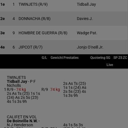
1e
1
TWINJETS
(R/9)
Tidball Jay
2e
4
DONNACHA
(R/8)
Davies J.
3e
9
HOMBRE DE GUERRA
(R/8)
Wadge Pat.
4e
6
JIPCOT
(R/7)
Jonjo O'neill Jr.
G/L
Gewicht
Prestaties
Quotering
SG
SP
ZS
ZC
Live
TWINJETS
Tidball Jay
-
P F
2s As Ts (25)
Nicholls
1s 1s (24) As
1
R/9 -
74 kg
R/9
74 kg
2s 5s (23) 4s
2s As Ts (25) 1s 1s
1s 3s 9h
(24) As 2s 5s (23)
4s 1s 3s 9h
CALIFET EN VOL
De Boinville N.W.
-
N J Henderson
4s 1s 5s 3s