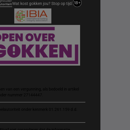
Wat kost gokken jou? Stop op tijd.
n van een vergunning, als bedoeld in artikel
 onder nummer 27144447.
elautoriteit onder kenmerk 01.261.159 d.d.
Eturf niet garanderen dat de informatie