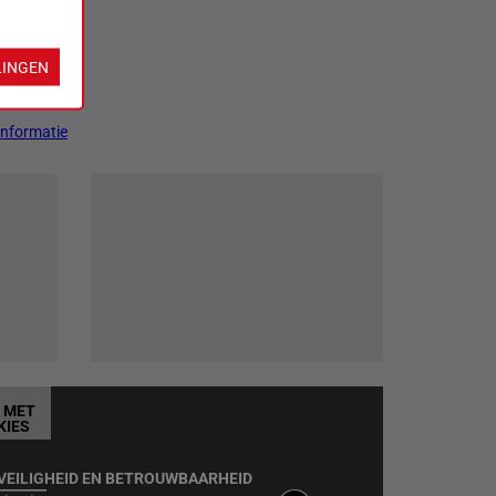
LINGEN
Informatie
T MET
KIES
VEILIGHEID EN BETROUWBAARHEID