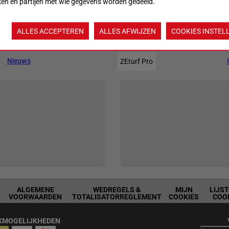
ken en partijen met wie gegevens worden gedeeld.
ALLES ACCEPTEREN
ALLES AFWIJZEN
COOKIES INSTEL
Jouw favoriete paarden
Nieuws
ZEturf Pro
ALGEMENE
WEDREGELS &
MIJN
LIJS
VOORWAARDEN
TOTALISATORREGLEMENT
COOKIES
COO
KMOGELIJKHEDEN