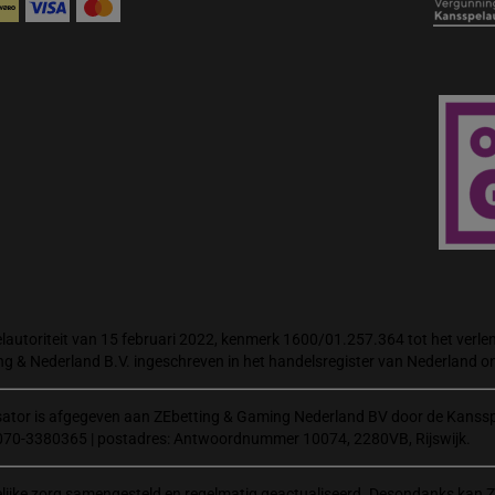
autoriteit van 15 februari 2022, kenmerk 1600/01.257.364 tot het verlene
ng & Nederland B.V. ingeschreven in het handelsregister van Nederland
isator is afgegeven aan ZEbetting & Gaming Nederland BV door de Kanssp
070-3380365 | postadres: Antwoordnummer 10074, 2280VB, Rijswijk.
elijke zorg samengesteld en regelmatig geactualiseerd. Desondanks kan Z