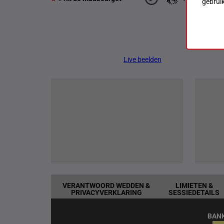
gebrui
Live beelden
VERANTWOORD WEDDEN &
LIMIETEN &
PRIVACYVERKLARING
SESSIEDETAILS
BAN