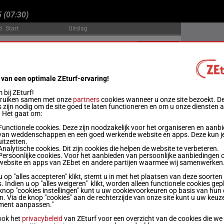
 (
07:30
)
d
Start
Uitslag
m
11:00
Officiële uitslag:
3 - 5 - 7 - 1 - 4 - 6
Uitslagen
m
11:30
Officiële uitslag:
3 - 9 - 4 - 2 - 6 - 1 - 8
Uitslagen
 van een optimale ZEturf-ervaring!
bij ZEturf!
m
12:01
Officiële uitslag:
7 - 11 - 6 - 3 - 1 - 5 - 4
Uitslagen
bruiken samen met onze
partners
cookies wanneer u onze site bezoekt. D
 zijn nodig om de site goed te laten functioneren en om u onze diensten 
. Het gaat om:
m
12:32
Officiële uitslag:
4 - 6 - 8 - 2 - 5 - 3 - 1
Uitslagen
Functionele cookies. Deze zijn noodzakelijk voor het organiseren en aanb
van weddenschappen en een goed werkende website en apps. Deze kun je
uitzetten.
m
13:03
Officiële uitslag:
1 - 3 - 9 - 5 - 4 - 6 - 7
Uitslagen
Analytische cookies. Dit zijn cookies die helpen de website te verbeteren.
Persoonlijke cookies. Voor het aanbieden van persoonlijke aanbiedingen 
website en apps van ZEbet en andere partijen waarmee wij samenwerken
m
13:34
Officiële uitslag:
4 - 8 - 2 - 1 - 6 - 7 - 3
Uitslagen
u op "alles accepteren" klikt, stemt u in met het plaatsen van deze soorten
. Indien u op "alles weigeren" klikt, worden alleen functionele cookies gep
knop "cookies instellingen" kunt u uw cookievoorkeuren op basis van hun 
en. Via de knop "cookies" aan de rechterzijde van onze site kunt u uw keuz
m
14:05
Officiële uitslag:
3 - 7 - 2 - 8 - 4 - 11 - 6
Uitslagen
ment aanpassen."
ook het
privacybeleid
van ZEturf voor een overzicht van de cookies die we
m
14:37
Officiële uitslag:
2 - 1 - 4 - 5 - 10 - 6 - 7
Uitslagen