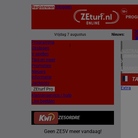
Inloggen
Registreren
PROG
Vrijdag 7 augustus
Nieuws:
Programma
Z
|
Uitslagen
L
AUSTRAL
V-spellen
4 meetin
Tips en meer
Promoties
FRANKR
Nieuws
5 meetin
Informatie
T
Jackpots
DUITSL
Extra
ZEturf Pro
1 meetin
Klantenservice / hulp
Live beelden
ZWEDEN
3 meetin
ZE5ORDRE
DENEMA
1 meetin
Geen ZE5V meer vandaag!
ZUID-AF