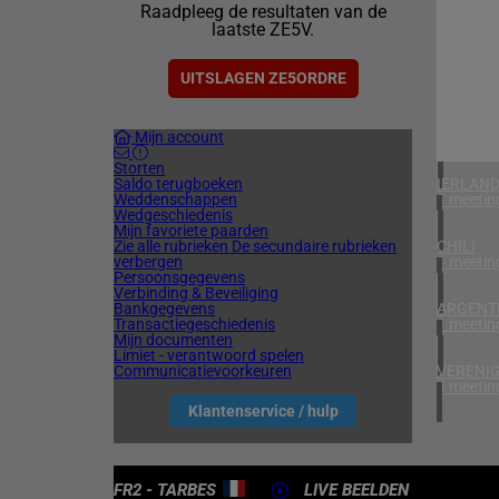
Raadpleeg de resultaten van de
2 meetin
laatste ZE5V.
BAHREI
1 meetin
UITSLAGEN ZE5ORDRE
VERENIG
Mijn account
5 meetin
Storten
Saldo terugboeken
IERLAN
Weddenschappen
1 meetin
Wedgeschiedenis
Mijn favoriete paarden
Zie alle rubrieken
De secundaire rubrieken
CHILI
verbergen
1 meetin
Persoonsgegevens
Verbinding & Beveiliging
Bankgegevens
ARGENTI
Transactiegeschiedenis
1 meetin
Mijn documenten
Limiet - verantwoord spelen
Communicatievoorkeuren
VERENIG
4 meetin
Klantenservice / hulp
FR2 - TARBES
LIVE BEELDEN