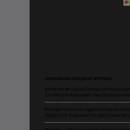
VERGUNNING SPELEN OP AFSTAND
Besluit van de raad van bestuur van de Kansspel
31a Wet op de kansspelen, aan ZEbetting Gami
De vergunning tot het organiseren van de total
25/03/2022. www.zeturf.nl | telefoonnummer: 
Disclaimer: ZEturf.nl wordt met de grootst mog