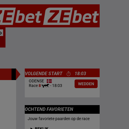
VOLGENDE START
18:03
ODENSE
WEDDEN
Race
8
-
18:03
OCHTEND FAVORIETEN
Jouw favoriete paarden op de race
BEKIJK