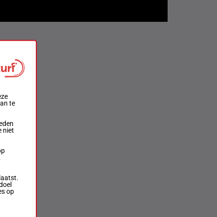
eze
aan te
ieden
 niet
op
.
laatst.
doel
es op