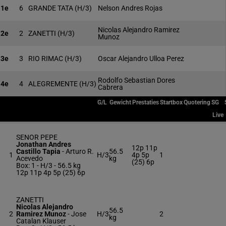
1e
6
GRANDE TATA
(H/3)
Nelson Andres Rojas
Nicolas Alejandro Ramirez
2e
2
ZANETTI
(H/3)
Munoz
3e
3
RIO RIMAC
(H/3)
Oscar Alejandro Ulloa Perez
Rodolfo Sebastian Dores
4e
4
ALEGREMENTE
(H/3)
Cabrera
G/L
Gewicht
Prestaties
Startbox
Quotering
SG
Live
SENOR PEPE
Jonathan Andres
12p 11p
Castillo Tapia
-
Arturo R.
56.5
1
H/3
4p 5p
1
Acevedo
kg
(25) 6p
Box: 1 -
H/3 -
56.5 kg
12p 11p 4p 5p (25) 6p
ZANETTI
Nicolas Alejandro
56.5
2
Ramirez Munoz
-
Jose
H/3
2
kg
Catalan Klauser