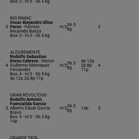
Box: 2 -
H/3 -
56.5 kg
RIO RIMAC
Oscar Alejandro Ulloa
56.5
3
Perez
-
Patricio
H/3
3
kg
Recaredo Baeza
Box: 3 -
H/3 -
56.5 kg
ALEGREMENTE
Rodolfo Sebastian
Dores Cabrera
-
Hector
4p 12p
56.5
4
Guillermo Manriquez
H/3
2p 8p
4
kg
Fernandez
11p
Box: 4 -
H/3 -
56.5 kg
4p 12p 2p 8p 11p
GRAN REVOLTOSO
Rodolfo Antonio
Fuenzalida Garcia
-
56.5
5
Alberto Eduar Garcia
H/2
14p
5
kg
Bravo
Box: 5 -
H/2 -
56.5 kg
14p
GRANDE TATA