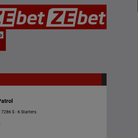
atrol
 7286 $ - 6 Starters
s