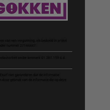
n van een vergunning, als bedoeld in artikel
 onder nummer 27144447.
elautoriteit onder kenmerk 01.261.159 d.d.
Eturf niet garanderen dat de informatie
n door gebruik van de informatie die op deze