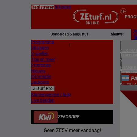
Inloggen
Registreren
PROG
Donderdag 6 augustus
Nieuws:
Programma
Z
|
Uitslagen
L
AUSTRAL
V-spellen
4 meetin
Tips en meer
Promoties
FRANKR
Nieuws
5 meetin
Informatie
P
Jackpots
DUITSL
ZEturf Pro
1 meetin
5
Klantenservice / hulp
Live beelden
ZWEDEN
17/04/
3 meetin
ZE5ORDRE
DENEMA
1 meetin
Geen ZE5V meer vandaag!
ZUID-AF