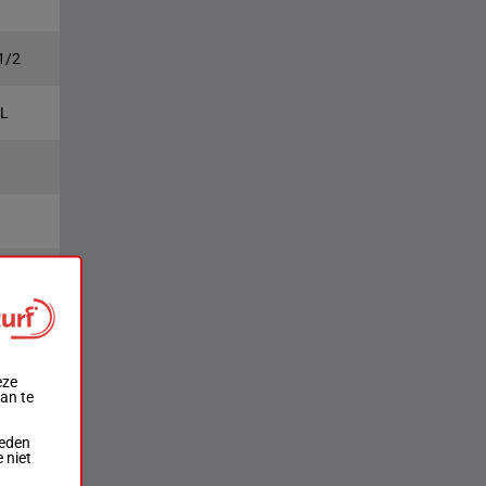
 1/2
 L
L
laats
2e
4e
eze
aan te
ieden
 niet