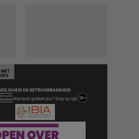
T MET
KIES
VEILIGHEID EN BETROUWBAARHEID
Wat kost gokken jou? Stop op tijd.