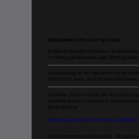
VERGUNNING SPELEN OP AFSTAND
Besluit van de raad van bestuur van de Kansspel
31a Wet op de kansspelen, aan ZEbetting Gami
De vergunning tot het organiseren van de total
25/03/2022. www.zeturf.nl | telefoonnummer: 
Disclaimer: ZEturf.nl wordt met de grootst mog
compleet, actueel of accuraat is. ZEturf aanvaa
site te vinden is.
Financieel Jaarverslag
|
Vergunning Totalisator
Roboto-lettertype (Google Fonts). - SIL Open Fon