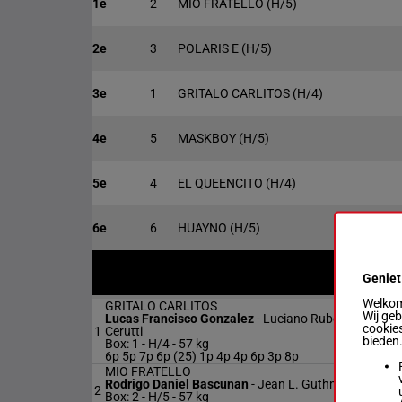
1e
2
MIO FRATELLO
(H/5)
2e
3
POLARIS E
(H/5)
3e
1
GRITALO CARLITOS
(H/4)
4e
5
MASKBOY
(H/5)
5e
4
EL QUEENCITO
(H/4)
6e
6
HUAYNO
(H/5)
G/L
Geniet
Welkom 
GRITALO CARLITOS
Wij ge
Lucas Francisco Gonzalez
-
Luciano Ruben
cookies
1
Cerutti
H/4
bieden
Box: 1 -
H/4 -
57 kg
6p 5p 7p 6p (25) 1p 4p 4p 6p 3p 8p
MIO FRATELLO
Rodrigo Daniel Bascunan
-
Jean L. Guthmann
2
H/5
Box: 2 -
H/5 -
57 kg