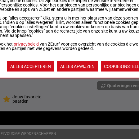
Analytische cookies. Dit zijn cookies die helpen de website te verbeteren.
Persoonlijke cookies. Voor het aanbieden van persoonlijke aanbiedingen 
website en apps van ZEbet en andere partijen waarmee wij samenwerken
54 kg
7p 5p (25) 4p 2p 3p 1p 4p 3p 3p 3p
3
u op "alles accepteren" klikt, stemt u in met het plaatsen van deze soorten
. Indien u op "alles weigeren" klikt, worden alleen functionele cookies gep
knop "cookies instellingen" kunt u uw cookievoorkeuren op basis van hun 
3p 1p (25) 2p 6p 1p 5p (24) 7p 5p 2p
en. Via de knop "cookies" aan de rechterzijde van onze site kunt u uw keuz
57 kg
4
4p
ment aanpassen."
ook het
privacybeleid
van ZEturf voor een overzicht van de cookies die we
ken en partijen met wie gegevens worden gedeeld.
8p 1p (25) 4p 3p 2p 1p 1p (24) 5p 3p
57 kg
5
7p
ALLES ACCEPTEREN
ALLES AFWIJZEN
COOKIES INSTEL
1p 4p (25) 3p 5p 6p 4p (24) 2p 1p 1p
57 kg
6
2p
Quoteringen ve
Jouw favoriete
paarden
KELVOUDIGE WEDDENSCHAPPEN