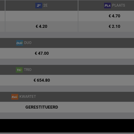
2E
PLAATS
€ 4.70
€ 4.20
€ 2.10
DUO
€ 47.00
TRIO
€ 654.80
KWARTET
GERESTITUEERD