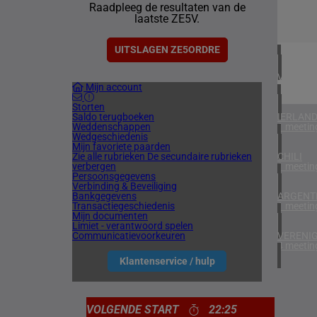
Raadpleeg de resultaten van de
2 meetin
laatste ZE5V.
BAHREI
1 meetin
UITSLAGEN ZE5ORDRE
VERENIG
Mijn account
5 meetin
Storten
Saldo terugboeken
IERLAN
Weddenschappen
1 meetin
Wedgeschiedenis
Mijn favoriete paarden
Zie alle rubrieken
De secundaire rubrieken
CHILI
verbergen
1 meetin
Persoonsgegevens
Verbinding & Beveiliging
Bankgegevens
ARGENTI
Transactiegeschiedenis
1 meetin
Mijn documenten
Limiet - verantwoord spelen
Communicatievoorkeuren
VERENIG
4 meetin
Klantenservice / hulp
VOLGENDE START
22:25