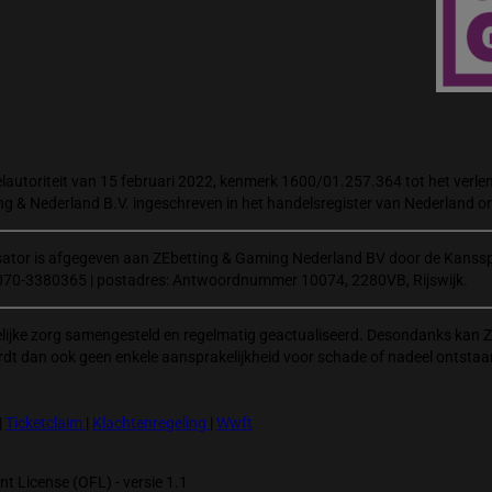
autoriteit van 15 februari 2022, kenmerk 1600/01.257.364 tot het verlene
ng & Nederland B.V. ingeschreven in het handelsregister van Nederland
isator is afgegeven aan ZEbetting & Gaming Nederland BV door de Kanssp
070-3380365 | postadres: Antwoordnummer 10074, 2280VB, Rijswijk.
elijke zorg samengesteld en regelmatig geactualiseerd. Desondanks kan Z
rdt dan ook geen enkele aansprakelijkheid voor schade of nadeel ontstaa
|
Ticketclaim
|
Klachtenregeling
|
Wwft
t License (OFL) - versie 1.1