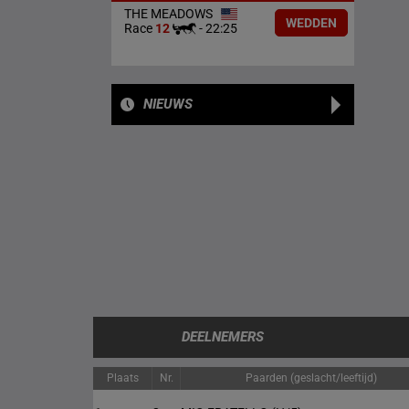
THE MEADOWS
WEDDEN
Race
12
-
22:25
NIEUWS
DEELNEMERS
Plaats
Nr.
Paarden (geslacht/leeftijd)