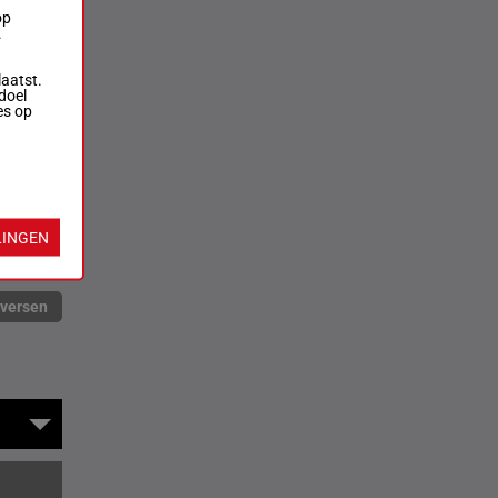
op
.
laatst.
doel
es op
LINGEN
rversen