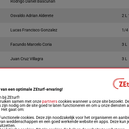
Rodrigo Daniel Bascunan
Osvaldo Adrian Alderete
2 L
Lucas Francisco Gonzalez
1/4
Facundo Marcelo Coria
3 L
Juan Cruz Villagra
3 L
Jorge Luis Peralta
16 
Gewicht
Prestaties
Startbox
Quotering
Winnend
P
 van een optimale ZEturf-ervaring!
Live
bij ZEturf!
bruiken samen met onze
partners
cookies wanneer u onze site bezoekt. D
 zijn nodig om de site goed te laten functioneren en om u onze diensten 
57 kg
6p 5p 7p 6p (25) 1p 4p 4p 6p 3p 8p
1
. Het gaat om:
Functionele cookies. Deze zijn noodzakelijk voor het organiseren en aanb
van weddenschappen en een goed werkende website en apps. Deze kun je
57 kg
8p 4p 2p (25) 4p 2p 1p 3p 5p 12p 1p
2
uitzetten.