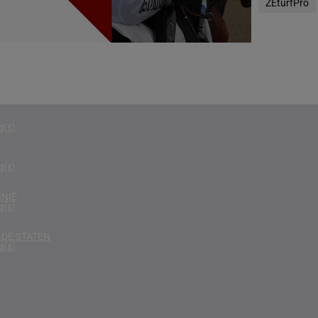
ZEturfPro
g(s)
N
g(s)
D KONINKRIJK
g(s)
D
g(s)
g(s)
NIË
g(s)
DE STATEN
g(s)