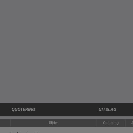
QUOTERING
UITSLAG
Rijder
Quotering
A