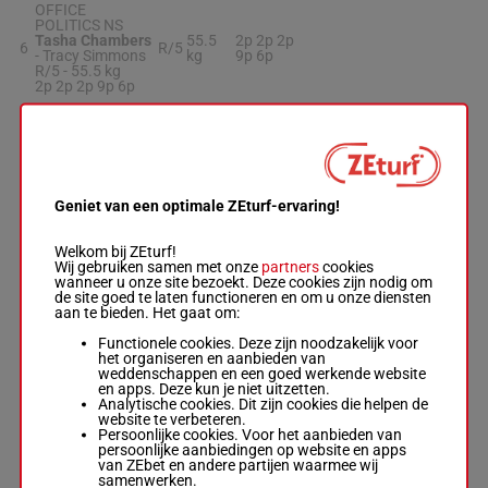
OFFICE
POLITICS NS
Tasha Chambers
55.5
2p 2p 2p
6
R/5
-
Tracy Simmons
kg
9p 6p
R/5 -
55.5 kg
2p 2p 2p 9p 6p
HOT TORQUE
INVEGAS NS
-
Lachie
6p 5p 9p
7
M/4
55 kg
Manzelmann
0p 1p
Geniet van een optimale ZEturf-ervaring!
M/4 -
55 kg
6p 5p 9p 0p 1p
Welkom bij ZEturf!
Wij gebruiken samen met onze
partners
cookies
I'M STELLAR
wanneer u onze site bezoekt. Deze cookies zijn nodig om
Emma Bell
-
de site goed te laten functioneren en om u onze diensten
Jenny Bell
aan te bieden. Het gaat om:
8
M/4
55 kg
1p 3p 0p
9
Box: 9 -
M/4 -
55
kg
Functionele cookies. Deze zijn noodzakelijk voor
1p 3p 0p
het organiseren en aanbieden van
weddenschappen en een goed werkende website
en apps. Deze kun je niet uitzetten.
Analytische cookies. Dit zijn cookies die helpen de
RAVENITE
website te verbeteren.
Amie Meissner
-
Persoonlijke cookies. Voor het aanbieden van
Wayne Pomfrett
7p 7p 6p
persoonlijke aanbiedingen op website en apps
9
R/5
53 kg
2
Box: 2 -
R/5 -
53
4p
van ZEbet en andere partijen waarmee wij
kg
samenwerken.