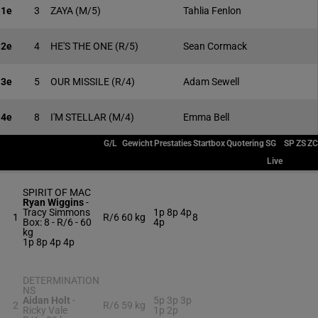
1e
3
ZAYA
(M/5)
Tahlia Fenlon
2e
4
HE'S THE ONE
(R/5)
Sean Cormack
3e
5
OUR MISSILE
(R/4)
Adam Sewell
4e
8
I'M STELLAR
(M/4)
Emma Bell
G/L
Gewicht
Prestaties
Startbox
Quotering
SG
SP
ZS
ZC
Live
SPIRIT OF MAC
Ryan Wiggins
-
Tracy Simmons
1p 8p 4p
1
R/6
60 kg
8
Box: 8 -
R/6 -
60
4p
kg
1p 8p 4p 4p
DETERMINATION
NS
Aidan Holt
-
5p 3p 3p
2
R/6
59 kg
Ricky Vale
1p 2p