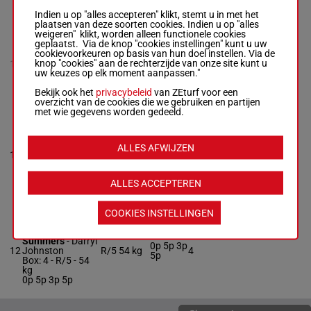
7p 7p 6p 4p
Indien u op "alles accepteren" klikt, stemt u in met het
plaatsen van deze soorten cookies. Indien u op "alles
weigeren" klikt, worden alleen functionele cookies
CRIMSON
geplaatst. Via de knop "cookies instellingen" kunt u uw
DECIPHER NS
cookievoorkeuren op basis van hun doel instellen. Via de
Mckenzie Apel
-
4p 7p 7p
knop "cookies" aan de rechterzijde van onze site kunt u
10
M/4
54 kg
Ricky Vale
7p
uw keuzes op elk moment aanpassen."
M/4 -
54 kg
4p 7p 7p 7p
Bekijk ook het
privacybeleid
van ZEturf voor een
overzicht van de cookies die we gebruiken en partijen
met wie gegevens worden gedeeld.
TENNER
Christopher
Mciver
-
Leaonie
ALLES AFWIJZEN
4p 2p 2p
11
Horstman
M/4
54 kg
7
8p
Box: 7 -
M/4 -
54
kg
ALLES ACCEPTEREN
4p 2p 2p 8p
COOKIES INSTELLINGEN
FLYBALL
Natalea
Summers
-
Darryl
0p 5p 3p
12
Johnston
R/5
54 kg
4
5p
Box: 4 -
R/5 -
54
kg
0p 5p 3p 5p