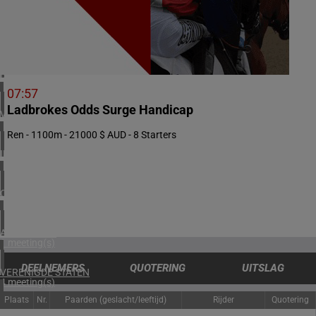
1 meeting(s)
ZUID-AFRIKA
2 meeting(s)
BAHREIN
1 meeting(s)
07:57
Ladbrokes Odds Surge Handicap
VERENIGD KONINKRIJK
5 meeting(s)
Ren - 1100m - 21000 $ AUD - 8 Starters
IERLAND
1 meeting(s)
CHILI
1 meeting(s)
ARGENTINIË
1 meeting(s)
DEELNEMERS
QUOTERING
UITSLAG
VERENIGDE STATEN
4 meeting(s)
Plaats
Nr.
Paarden (geslacht/leeftijd)
Rijder
Quotering