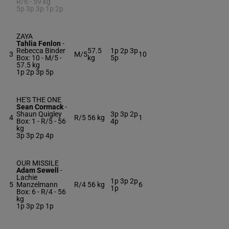
R/6 -
59 kg
5p 3p 3p 1p 2p
ZAYA
Tahlia Fenlon
-
Rebecca Binder
57.5
1p 2p 3p
3
M/5
10
Box: 10 -
M/5 -
kg
5p
57.5 kg
1p 2p 3p 5p
HE'S THE ONE
Sean Cormack
-
Shaun Quigley
3p 3p 2p
4
R/5
56 kg
1
Box: 1 -
R/5 -
56
4p
kg
3p 3p 2p 4p
OUR MISSILE
Adam Sewell
-
Lachie
1p 3p 2p
5
Manzelmann
R/4
56 kg
6
1p
Box: 6 -
R/4 -
56
kg
1p 3p 2p 1p