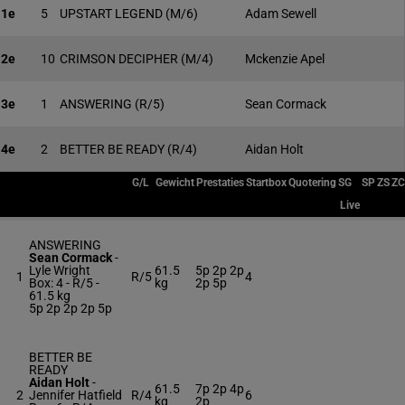
1e
5
UPSTART LEGEND
(M/6)
Adam Sewell
2e
10
CRIMSON DECIPHER
(M/4)
Mckenzie Apel
3e
1
ANSWERING
(R/5)
Sean Cormack
4e
2
BETTER BE READY
(R/4)
Aidan Holt
G/L
Gewicht
Prestaties
Startbox
Quotering
SG
SP
ZS
ZC
Live
ANSWERING
Sean Cormack
-
Lyle Wright
61.5
5p 2p 2p
1
R/5
4
Box: 4 -
R/5 -
kg
2p 5p
61.5 kg
5p 2p 2p 2p 5p
BETTER BE
READY
Aidan Holt
-
61.5
7p 2p 4p
2
Jennifer Hatfield
R/4
6
kg
2p