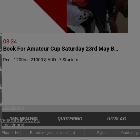
1 meeting(s)
ZUID-AFRIKA
2 meeting(s)
BAHREIN
1 meeting(s)
08:34
Book For Amateur Cup Saturday 23rd May Benchmark 60 Handicap
VERENIGD KONINKRIJK
5 meeting(s)
Ren - 1200m - 21000 $ AUD - 7 Starters
IERLAND
1 meeting(s)
CHILI
1 meeting(s)
ARGENTINIË
1 meeting(s)
DEELNEMERS
QUOTERING
UITSLAG
VERENIGDE STATEN
4 meeting(s)
Plaats
Nr.
Paarden (geslacht/leeftijd)
Rijder
Quotering