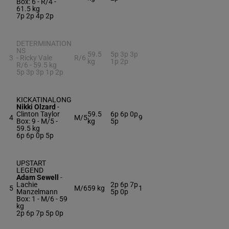
Box: 6 -
R/4 -
61.5 kg
7p 2p 4p 2p
DETERMINATION
NS
59.5
5p 3p 3p
3
-
Ricky Vale
R/6
kg
1p 2p
R/6 -
59.5 kg
5p 3p 3p 1p 2p
KICKATINALONG
Nikki Olzard
-
Clinton Taylor
59.5
6p 6p 0p
4
M/5
9
Box: 9 -
M/5 -
kg
5p
59.5 kg
6p 6p 0p 5p
UPSTART
LEGEND
Adam Sewell
-
Lachie
2p 6p 7p
5
M/6
59 kg
1
Manzelmann
5p 0p
Box: 1 -
M/6 -
59
kg
2p 6p 7p 5p 0p