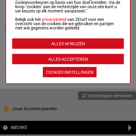
0p 0p 2p 4p
cookievoorkeuren op basis van hun doel instellen. Via de
knop "cookies" aan de rechterzijde van onze site kunt u
uw keuzes op elk moment aanpassen."
CRIMSON
Bekijk ook het
privacybeleid
van ZEturf voor een
DECIPHER
overzicht van de cookies die we gebruiken en partijen
Mckenzie Apel
-
met wie gegevens worden gedeeld.
54.5
4p 7p 7p
10
Ricky Vale
M/4
2
kg
7p
Box: 2 -
M/4 -
54.5 kg
4p 7p 7p 7p
ALLES AFWIJZEN
ALLES ACCEPTEREN
THE KOBAY
TRAIN NS
-
Joshua
3p 5p 3p
11
M/3
54 kg
Manzelmann
5p
COOKIES INSTELLINGEN
M/3 -
54 kg
3p 5p 3p 5p
Quoteringen verversen
Jouw favoriete paarden
NIEUWS