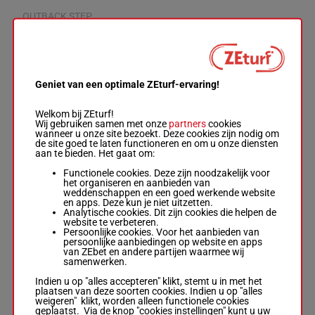
OUTBACK STEP
NS
-
Raymond
58.5
1p 1p 2p
6
R/6
Williams
kg
6p
R/6 -
58.5 kg
1p 1p 2p 6p
Geniet van een optimale ZEturf-ervaring!
RICH DIVINITY
Amie Meissner
-
Welkom bij ZEturf!
Wayne Pomfrett
56.5
8p 3p 1p
Wij gebruiken samen met onze
partners
cookies
7
R/7
8
Box: 8 -
R/7 -
kg
3p
wanneer u onze site bezoekt. Deze cookies zijn nodig om
56.5 kg
de site goed te laten functioneren en om u onze diensten
8p 3p 1p 3p
aan te bieden. Het gaat om:
Functionele cookies. Deze zijn noodzakelijk voor
het organiseren en aanbieden van
RUM RUMBLE
weddenschappen en een goed werkende website
NS
en apps. Deze kun je niet uitzetten.
58.5
5p 3p 1p
8
-
Tom Button
R/5
Analytische cookies. Dit zijn cookies die helpen de
kg
5p 3p
R/5 -
58.5 kg
website te verbeteren.
5p 3p 1p 5p 3p
Persoonlijke cookies. Voor het aanbieden van
persoonlijke aanbiedingen op website en apps
van ZEbet en andere partijen waarmee wij
samenwerken.
TOP HONOURS
Chelsea Jokic
-
Indien u op "alles accepteren" klikt, stemt u in met het
Chelsea Jokic
58.5
0p 0p 2p
plaatsen van deze soorten cookies. Indien u op "alles
9
R/7
5
Box: 5 -
R/7 -
kg
4p
weigeren" klikt, worden alleen functionele cookies
58.5 kg
geplaatst. Via de knop "cookies instellingen" kunt u uw