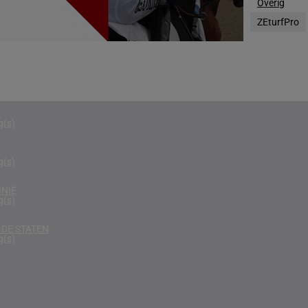
Overig
g(s)
ZEturfPro
N
g(s)
D KONINKRIJK
g(s)
D
g(s)
g(s)
NIË
g(s)
DE STATEN
g(s)