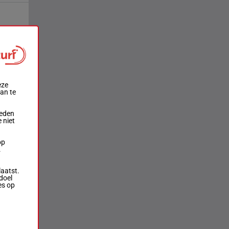
eze
aan te
ieden
 niet
op
.
laatst.
doel
es op