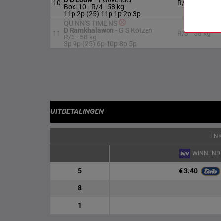
D D Louw
-
Y Govender
10
R/4
58 kg
Box: 10 -
R/4 -
58 kg
11p 2p (25) 11p 1p 2p 3p
QUINN'S TIME NS
D Ramkhalawon
-
G S Kotzen
11
R/3
58 kg
R/3 -
58 kg
3p 9p (25) 6p 10p 8p 5p
UITBETALINGEN
EN
WINNEND
€ 3.40
5
8
1