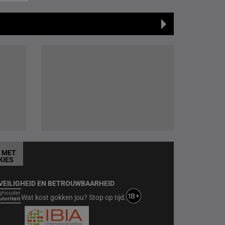
T MET
KIES
VEILIGHEID EN BETROUWBAARHEID
Wat kost gokken jou? Stop op tijd.