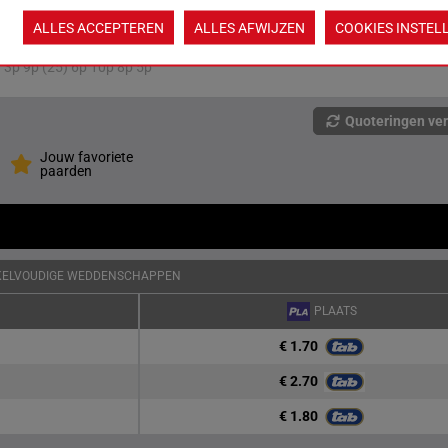
11p 2p (25) 11p 1p 2p 3p
10
ALLES ACCEPTEREN
ALLES AFWIJZEN
COOKIES INSTEL
3p 9p (25) 6p 10p 8p 5p
Quoteringen ve
Jouw favoriete
paarden
KELVOUDIGE WEDDENSCHAPPEN
PLAATS
€ 1.70
€ 2.70
€ 1.80