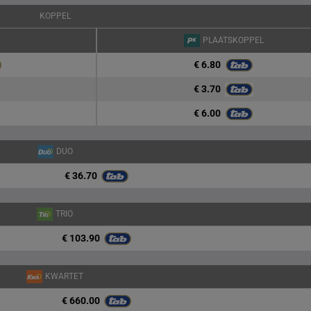
KOPPEL
PLAATSKOPPEL
€ 6.80
€ 3.70
€ 6.00
DUO
€ 36.70
TRIO
€ 103.90
KWARTET
€ 660.00