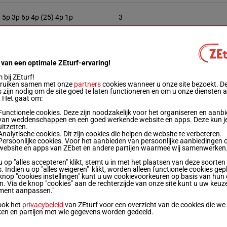
5p 3p 6p 4p (25) 4p 1p
3
9p (25) 9p 9p 13p 2p 11p
4
 van een optimale ZEturf-ervaring!
bij ZEturf!
5p 7p (25) 3p 8p 6p 8p
5
bruiken samen met onze
partners
cookies wanneer u onze site bezoekt. D
 zijn nodig om de site goed te laten functioneren en om u onze diensten 
. Het gaat om:
4p 5p 5p 9p (25) 7p 7p
Functionele cookies. Deze zijn noodzakelijk voor het organiseren en aanb
van weddenschappen en een goed werkende website en apps. Deze kun je
uitzetten.
Analytische cookies. Dit zijn cookies die helpen de website te verbeteren.
7p (25) 9p 5p 11p 13p (24) 1p
7
Persoonlijke cookies. Voor het aanbieden van persoonlijke aanbiedingen 
website en apps van ZEbet en andere partijen waarmee wij samenwerken
u op "alles accepteren" klikt, stemt u in met het plaatsen van deze soorten
. Indien u op "alles weigeren" klikt, worden alleen functionele cookies gep
2p 5p 4p 3p 3p 6p
8
knop "cookies instellingen" kunt u uw cookievoorkeuren op basis van hun 
en. Via de knop "cookies" aan de rechterzijde van onze site kunt u uw keuz
ment aanpassen."
1p 8p (25) 1p 2p 7p 7p
9
ook het
privacybeleid
van ZEturf voor een overzicht van de cookies die we
ken en partijen met wie gegevens worden gedeeld.