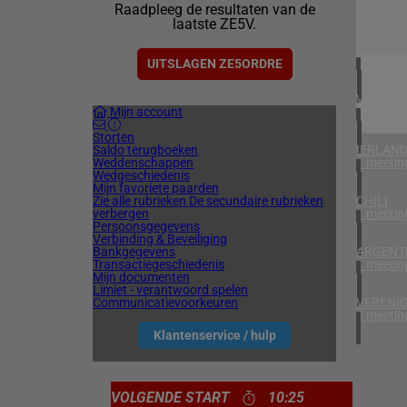
Raadpleeg de resultaten van de
2 meetin
laatste ZE5V.
BAHREI
1 meetin
UITSLAGEN ZE5ORDRE
VERENIG
Mijn account
5 meetin
Storten
Saldo terugboeken
IERLAN
Weddenschappen
1 meetin
Wedgeschiedenis
Mijn favoriete paarden
Zie alle rubrieken
De secundaire rubrieken
CHILI
verbergen
1 meetin
Persoonsgegevens
Verbinding & Beveiliging
Bankgegevens
ARGENTI
Transactiegeschiedenis
1 meetin
Mijn documenten
Limiet - verantwoord spelen
Communicatievoorkeuren
VERENIG
4 meetin
Klantenservice / hulp
VOLGENDE START
10:25