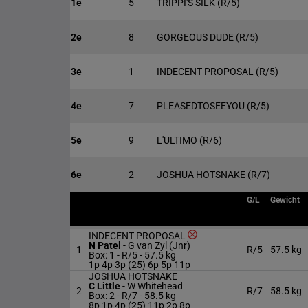
1e
5
TRIPPI'S SILK
(R/5)
2e
8
GORGEOUS DUDE
(R/5)
3e
1
INDECENT PROPOSAL
(R/5)
4e
7
PLEASEDTOSEEYOU
(R/5)
5e
9
L'ULTIMO
(R/6)
6e
2
JOSHUA HOTSNAKE
(R/7)
G/L
Gewicht
INDECENT PROPOSAL
N Patel
-
G van Zyl (Jnr)
1
R/5
57.5 kg
Box: 1 -
R/5 -
57.5 kg
1p 4p 3p (25) 6p 5p 11p
JOSHUA HOTSNAKE
C Little
-
W Whitehead
2
R/7
58.5 kg
Box: 2 -
R/7 -
58.5 kg
8p 1p 4p (25) 11p 2p 8p