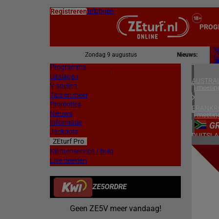
Inloggen
Registreren
PROG
Zondag 9 augustus
Nieuws:
Programma
Z
|
Uitslagen
L
AUSTRAL
V-spellen
4 meetin
Tips en meer
Promoties
FRANKR
Nieuws
5 meetin
Informatie
GR
Jackpots
DUITSL
ZEturf Pro
1 meetin
6
Klantenservice / hulp
Live beelden
ZWEDEN
17/04/
3 meetin
ZE5ORDRE
DENEMA
1 meetin
Geen ZE5V meer vandaag!
ZUID-AF