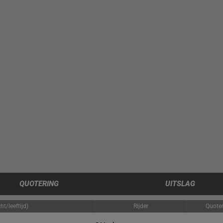
QUOTERING
UITSLAG
t/leeftijd)
Rijder
Quoter