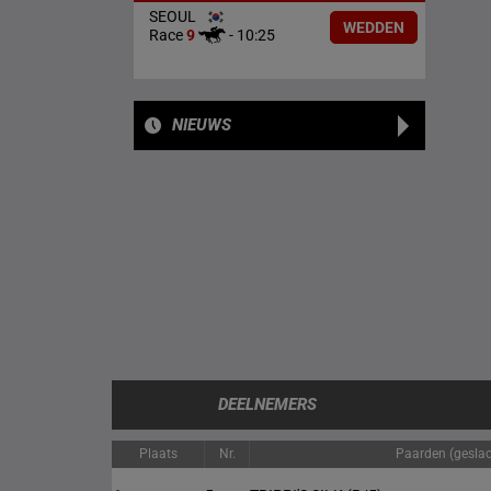
SEOUL
WEDDEN
Race
9
-
10:25
NIEUWS
DEELNEMERS
Plaats
Nr.
Paarden (geslach