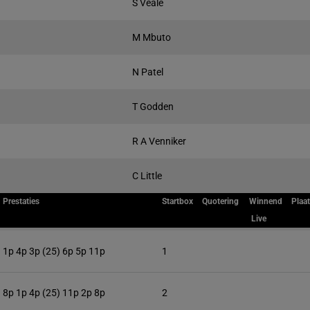
S Veale
M Mbuto
N Patel
T Godden
R A Venniker
C Little
Prestaties
Startbox
Quotering
Winnend
Plaa
Live
1p 4p 3p (25) 6p 5p 11p
1
8p 1p 4p (25) 11p 2p 8p
2