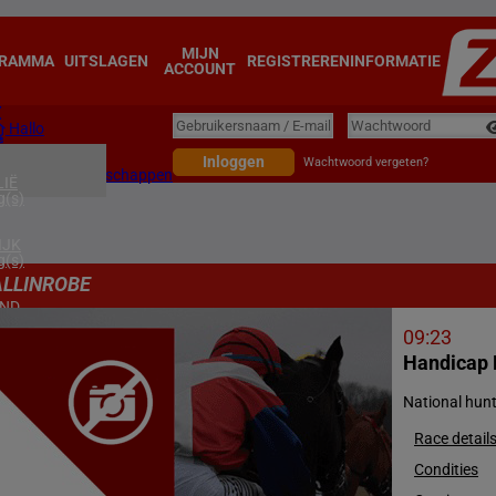
MIJN
RAMMA
UITSLAGEN
REGISTREREN
INFORMATIE
ACCOUNT
Gebruikersnaam
Gebruikersnaam / E-mail
Wachtwoord
Hallo
emiles
Inloggen
Wachtwoord vergeten?
opende weddenschappen
IË
g(s)
IJK
g(s)
ALLINROBE
AND
g(s)
09:23
Handicap 
2026
g(s)
National hunt
RKEN
Race detail
g(s)
Condities
RIKA