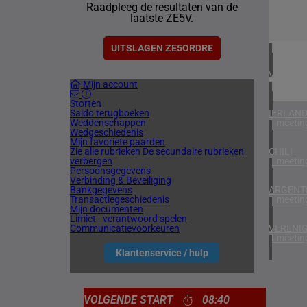
Raadpleeg de resultaten van de
2 meetin
laatste ZE5V.
BAHREI
1 meetin
UITSLAGEN ZE5ORDRE
VERENIG
Mijn account
5 meetin
Storten
Saldo terugboeken
IERLAN
Weddenschappen
1 meetin
Wedgeschiedenis
Mijn favoriete paarden
Zie alle rubrieken
De secundaire rubrieken
CHILI
verbergen
1 meetin
Persoonsgegevens
Verbinding & Beveiliging
Bankgegevens
ARGENTI
Transactiegeschiedenis
1 meetin
Mijn documenten
Limiet - verantwoord spelen
Communicatievoorkeuren
VERENIG
4 meetin
Klantenservice / hulp
VOLGENDE START
08:40