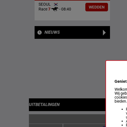
SEOUL
WEDDEN
Race
7
-
08:40
NIEUWS
Geniet
Welkom 
Wij ge
cookies
bieden
UITBETALINGEN
EN