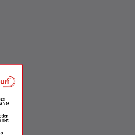
eze
aan te
ieden
 niet
op