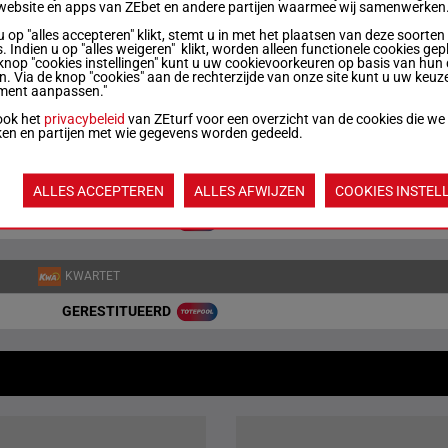
website en apps van ZEbet en andere partijen waarmee wij samenwerken
PLAATS
u op "alles accepteren" klikt, stemt u in met het plaatsen van deze soorten
GERESTITUEERD
. Indien u op "alles weigeren" klikt, worden alleen functionele cookies gep
knop "cookies instellingen" kunt u uw cookievoorkeuren op basis van hun 
en. Via de knop "cookies" aan de rechterzijde van onze site kunt u uw keuz
ment aanpassen."
DUO
ook het
privacybeleid
van ZEturf voor een overzicht van de cookies die we
GERESTITUEERD
ken en partijen met wie gegevens worden gedeeld.
TRIO
ALLES ACCEPTEREN
ALLES AFWIJZEN
COOKIES INSTEL
GERESTITUEERD
KWARTET
GERESTITUEERD