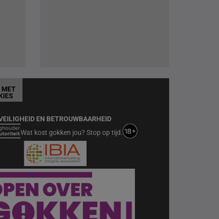
T MET
KIES
VEILIGHEID EN BETROUWBAARHEID
Wat kost gokken jou? Stop op tijd.