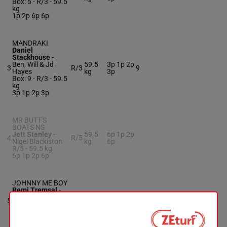
Box: 5 -
R/3 -
59.5
kg
1p 2p 6p 6p
MANDRAKI
Daniel
Stackhouse
-
Ben, Will & Jd
59.5
3p 1p 2p
3
R/3
9
Hayes
kg
3p
Box: 9 -
R/3 -
59.5
kg
3p 1p 2p 3p
MR BUTT'S
BOATS NS
Jett Stanley
-
59.5
6p 1p 2p
4
R/5
Nigel Blackiston
kg
6p
R/5 -
59.5 kg
6p 1p 2p 6p
JOHNNY ME BOY
Remi Tremsal
-
Dean Binaisse
5
R/4
59 kg
2p 1p 7p
4
Box: 4 -
R/4 -
59
kg
2p 1p 7p