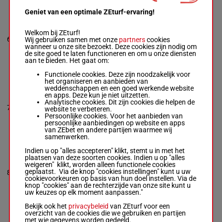
Geniet van een optimale ZEturf-ervaring!
STELLAR
MOFEED
Jake Noonan
-
K
Welkom bij ZEturf!
58.5
2p 3p 6p
6
Corstens
M/5
7
Wij gebruiken samen met onze
partners
cookies
kg
4p 2p
Box: 7 -
M/5 -
wanneer u onze site bezoekt. Deze cookies zijn nodig om
58.5 kg
de site goed te laten functioneren en om u onze diensten
2p 3p 6p 4p 2p
aan te bieden. Het gaat om:
Functionele cookies. Deze zijn noodzakelijk voor
het organiseren en aanbieden van
NAUGHTY SORT
weddenschappen en een goed werkende website
Thomas
en apps. Deze kun je niet uitzetten.
Stockdale
-
Glen
Analytische cookies. Dit zijn cookies die helpen de
7
Thompson
M/4
58 kg
5p 1p 3p
6
website te verbeteren.
Box: 6 -
M/4 -
58
Persoonlijke cookies. Voor het aanbieden van
kg
persoonlijke aanbiedingen op website en apps
5p 1p 3p
van ZEbet en andere partijen waarmee wij
samenwerken.
Indien u op "alles accepteren" klikt, stemt u in met het
JENNI LA ROCK
plaatsen van deze soorten cookies. Indien u op "alles
Craig Newitt
-
weigeren" klikt, worden alleen functionele cookies
Dominic Sutton
5p 3p 4p
geplaatst. Via de knop "cookies instellingen" kunt u uw
8
M/5
57 kg
3
Box: 3 -
M/5 -
57
3p
cookievoorkeuren op basis van hun doel instellen. Via de
kg
knop "cookies" aan de rechterzijde van onze site kunt u
5p 3p 4p 3p
uw keuzes op elk moment aanpassen."
Bekijk ook het
privacybeleid
van ZEturf voor een
overzicht van de cookies die we gebruiken en partijen
DREAM
met wie gegevens worden gedeeld.