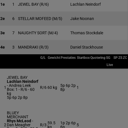
1e
1
JEWEL BAY
(R/6)
Lachlan Neindorf
2e
6
STELLAR MOFEED
(M/5)
Jake Noonan
3e
7
NAUGHTY SORT
(M/4)
Thomas Stockdale
4e
3
MANDRAKI
(R/3)
Daniel Stackhouse
G/L
Gewicht
Prestaties
Startbox
Quotering
SG
SP
ZS
ZC
Live
JEWEL BAY
Lachlan Neindorf
-
Andrea Leek
5p 6p 2p
1
R/6
60 kg
1
Box: 1 -
R/6 -
60
8p
kg
5p 6p 2p 8p
BLUEY
MERCHANT
Rhys McLeod
-
59.5
1p 2p 6p
2
Dan Meagher
R/3
5
kg
6p