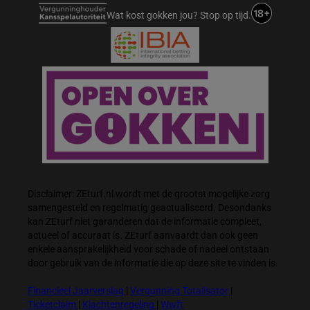
Wat kost gokken jou? Stop op tijd.
Disclaimer: ZEturf.nl wordt met de grootst mogelijke zorg
samengesteld en regelmatig geactualiseerd. Desondanks
kan ZEturf niet garanderen dat de informatie compleet,
actueel of accuraat is. ZEturf aanvaardt dan ook geen
enkele aansprakelijkheid voor schade of nadeel ontstaan
door gebruik van de informatie die op deze site te vinden is.
Financieel Jaarverslag
|
Vergunning Totalisator
|
Ticketclaim
|
Klachtenregeling
|
Wwft