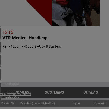
1 meeting(s)
ZUID-AFRIKA
2 meeting(s)
BAHREIN
1 meeting(s)
12:15
VTR Medical Handicap
VERENIGD KONINKRIJK
5 meeting(s)
Ren - 1200m - 40000 $ AUD - 8 Starters
IERLAND
1 meeting(s)
CHILI
1 meeting(s)
ARGENTINIË
1 meeting(s)
DEELNEMERS
QUOTERING
UITSLAG
VERENIGDE STATEN
4 meeting(s)
Plaats
Nr.
Paarden (geslacht/leeftijd)
Rijder
Quotering