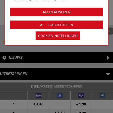
STATEMENT
Samantha Noble
5p 6p 9p
9
-
Steven Noble
M/6
55 kg
8
7p 0p
Box: 8 -
M/6 -
55
ALLES AFWIJZEN
kg
5p 6p 9p 7p 0p
ALLES ACCEPTEREN
Quoteringen verversen
COOKIES INSTELLINGEN
Jouw favoriete paarden
NIEUWS
UITBETALINGEN
ENKELVOUDIGE WEDDENSCHAPPEN
1
€ 4.40
€ 1.30