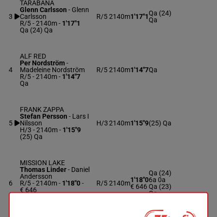
TARABANA
Glenn Carlsson
-
Glenn
Qa (24)
3
Carlsson
R/5
2140m
1'17"1
Qa
R/5 - 2140m
-
1'17"1
Qa (24) Qa
ALF RED
Per Nordström
-
4
Madeleine Nordström
R/5
2140m
1'14"7
Qa
R/5 - 2140m
-
1'14"7
Qa
FRANK ZAPPA
Stefan Persson
-
Lars I
5
Nilsson
H/3
2140m
1'15"9
(25) Qa
H/3 - 2140m
-
1'15"9
(25) Qa
MISSION LAKE
Thomas Linder
-
Daniel
Qa (24)
Andersson
1'18"0
6a 0a
6
R/5 - 2140m
-
1'18"0
-
R/5
2140m
€ 646
Qa (23)
€ 646
Qa
Qa (24) 6a 0a Qa (23)
Qa