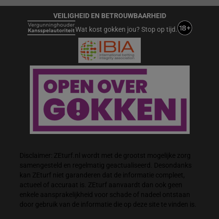
VEILIGHEID EN BETROUWBAARHEID
Wat kost gokken jou? Stop op tijd.
Disclaimer: ZEturf.nl wordt met de grootst mogelijke zorg
samengesteld en regelmatig geactualiseerd. Desondanks
kan ZEturf niet garanderen dat de informatie compleet,
actueel of accuraat is. ZEturf aanvaardt dan ook geen
enkele aansprakelijkheid voor schade of nadeel ontstaan
door gebruik van de informatie die op deze site te vinden is.