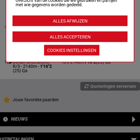
overzicht van de cookies die we gebruiken en partijen
(25) Qa
met wie gegevens worden gedeeld.
S.G.'S SUZIE Q.
ALLES AFWIJZEN
Victor Rosleff
-
Linda
11
Tovek
M/4
2140m
1'15"8
Qa
M/4 - 2140m
-
1'15"8
Qa
ALLES ACCEPTEREN
COOKIES INSTELLINGEN
RAFAELE BOKO
Peter Untersteiner
-
12
Johan Untersteiner
R/3
2140m
1'16"2
(25) Qa
R/3 - 2140m
-
1'16"2
(25) Qa
Quoteringen verversen
Jouw favoriete paarden
NIEUWS
UITBETALINGEN