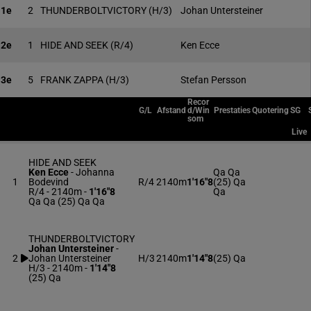
1e
2
THUNDERBOLTVICTORY
(H/3)
Johan Untersteiner
2e
1
HIDE AND SEEK
(R/4)
Ken Ecce
3e
5
FRANK ZAPPA
(H/3)
Stefan Persson
Recor
G/L
Afstand
d/Win
Prestaties
Quotering
SG
som
Live
HIDE AND SEEK
Ken Ecce
-
Johanna
Qa Qa
1
Bodevind
R/4
2140m
1'16"8
(25) Qa
R/4 - 2140m
-
1'16"8
Qa
Qa Qa (25) Qa Qa
THUNDERBOLTVICTORY
Johan Untersteiner
-
2
Johan Untersteiner
H/3
2140m
1'14"8
(25) Qa
H/3 - 2140m
-
1'14"8
(25) Qa