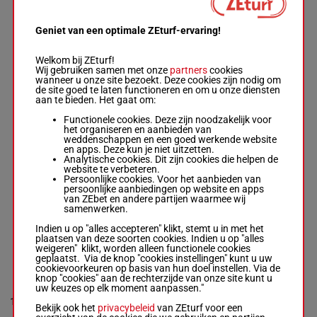
GRIM VENDIL
Linda Allercrantz
-
Geniet van een optimale ZEturf-ervaring!
(25) 0a
Robin Jansson
1'19"5
6a Qa
7
R/4 - 2140m
-
1'19"5
-
R/4
2140m
€ 637
(24) Qa
€ 637
Welkom bij ZEturf!
Qa
(25) 0a 6a Qa (24) Qa
Wij gebruiken samen met onze
partners
cookies
Qa
wanneer u onze site bezoekt. Deze cookies zijn nodig om
de site goed te laten functioneren en om u onze diensten
aan te bieden. Het gaat om:
PALMER SCOTT
Functionele cookies. Deze zijn noodzakelijk voor
Rick Ebbinge
-
Rick
het organiseren en aanbieden van
8
Ebbinge
R/4
2140m
1'15"7
Qa Qa
weddenschappen en een goed werkende website
R/4 - 2140m
-
1'15"7
en apps. Deze kun je niet uitzetten.
Qa Qa
Analytische cookies. Dit zijn cookies die helpen de
website te verbeteren.
Persoonlijke cookies. Voor het aanbieden van
persoonlijke aanbiedingen op website en apps
BARA CAVIAR
van ZEbet en andere partijen waarmee wij
Johnny Takter
-
Jörgen
samenwerken.
Lorentzen
1'15"9
4a (25)
9
R/4
2140m
R/4 - 2140m
-
1'15"9
-
€ 692
Qa
Indien u op "alles accepteren" klikt, stemt u in met het
€ 692
plaatsen van deze soorten cookies. Indien u op "alles
4a (25) Qa
weigeren" klikt, worden alleen functionele cookies
geplaatst. Via de knop "cookies instellingen" kunt u uw
cookievoorkeuren op basis van hun doel instellen. Via de
knop "cookies" aan de rechterzijde van onze site kunt u
SEVEN HILLS H.
uw keuzes op elk moment aanpassen."
Markus Waldmüller
-
10
Markus Waldmüller
H/3
2140m
1'16"4
(25) Qa
Bekijk ook het
privacybeleid
van ZEturf voor een
H/3 - 2140m
-
1'16"4