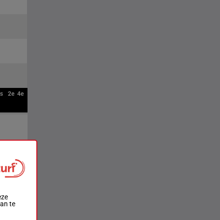
ts
2e
4e
eze
aan te