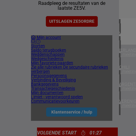
Raadpleeg de resultaten van de
2 meetin
laatste ZE5V.
BAHREI
1 meetin
UITSLAGEN ZE5ORDRE
VERENIG
Mijn account
5 meetin
Storten
Saldo terugboeken
IERLAN
Weddenschappen
1 meetin
Wedgeschiedenis
Mijn favoriete paarden
Zie alle rubrieken
De secundaire rubrieken
CHILI
verbergen
1 meetin
Persoonsgegevens
Verbinding & Beveiliging
Bankgegevens
ARGENTI
Transactiegeschiedenis
1 meetin
Mijn documenten
Limiet - verantwoord spelen
Communicatievoorkeuren
VERENIG
4 meetin
Klantenservice / hulp
VOLGENDE START
01:27