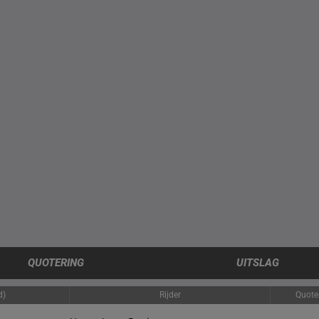
QUOTERING
UITSLAG
d)
Rijder
Quote