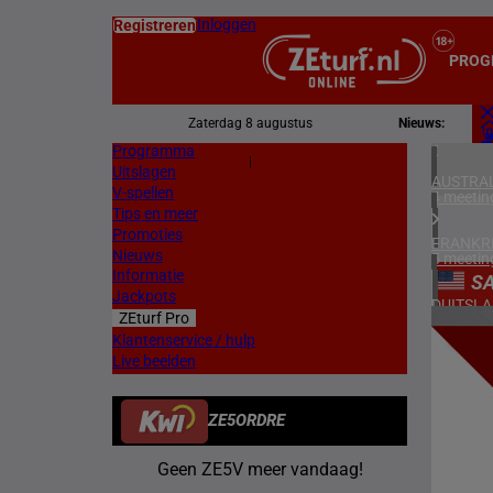
Inloggen
Registreren
PROG
Zaterdag 8 augustus
Nieuws:
Programma
Z
|
Uitslagen
L
AUSTRAL
V-spellen
4 meetin
Tips en meer
Promoties
FRANKR
Nieuws
5 meetin
Informatie
SA
Jackpots
DUITSL
ZEturf Pro
1 meetin
7
Klantenservice / hulp
Live beelden
ZWEDEN
17/04/
3 meetin
ZE5ORDRE
DENEMA
1 meetin
Geen ZE5V meer vandaag!
ZUID-AF