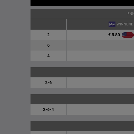
EN
WINNEND
€ 5.80
2
6
4
2-6
2-6-4