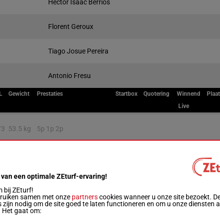
Hector Isaac Berrios
Florent Geroux
Tiago Josue Pereira
Antonio Fresu
L
Gewicht
Prestaties
Startbox
Quotering
Winnend
Plaa
Live
/3
53.5 kg
5p 1p 2p
/8
56.5 kg
6p 4p (25) 9p 2p 5p
2
 van een optimale ZEturf-ervaring!
/5
56.5 kg
10p 3p 4p 2p 5p
3
bij ZEturf!
bruiken samen met onze
partners
cookies wanneer u onze site bezoekt. D
 zijn nodig om de site goed te laten functioneren en om u onze diensten 
. Het gaat om:
/6
56.5 kg
4p 3p 4p 3p (25) 8p
4