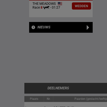
THE MEADOWS
WEDDEN
Race
8
-
01:27
NIEUWS
DEELNEMERS
Plaats
Nr.
Paarden (geslacht/leeftij