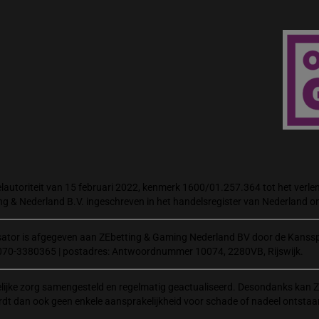
autoriteit van 15 februari 2022, kenmerk 1600/01.257.364 tot het verlene
ng & Nederland B.V. ingeschreven in het handelsregister van Nederland
isator is afgegeven aan ZEbetting & Gaming Nederland BV door de Kanssp
070-3380365 | postadres: Antwoordnummer 10074, 2280VB, Rijswijk.
elijke zorg samengesteld en regelmatig geactualiseerd. Desondanks kan Z
rdt dan ook geen enkele aansprakelijkheid voor schade of nadeel ontstaa