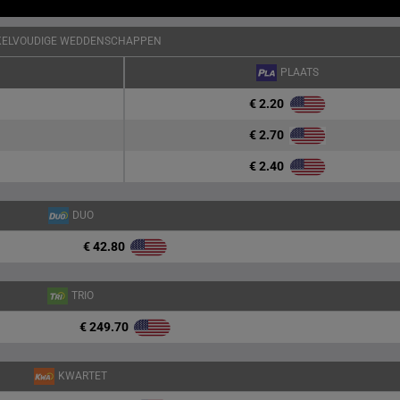
KELVOUDIGE WEDDENSCHAPPEN
PLAATS
€ 2.20
€ 2.70
€ 2.40
DUO
€ 42.80
TRIO
€ 249.70
KWARTET