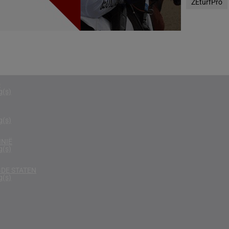
ZEturfPro
g(s)
N
g(s)
D KONINKRIJK
g(s)
D
g(s)
g(s)
NIË
g(s)
DE STATEN
g(s)