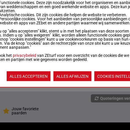
Functionele cookies. Deze zijn noodzakelijk voor het organiseren en aanb
van weddenschappen en een goed werkende website en apps. Deze kun je
uitzetten.
/4
56 kg
1p (25) 2p
5
Analytische cookies. Dit zijn cookies die helpen de website te verbeteren.
Persoonlijke cookies. Voor het aanbieden van persoonlijke aanbiedingen 
website en apps van ZEbet en andere partijen waarmee wij samenwerken
u op "alles accepteren" klikt, stemt u in met het plaatsen van deze soorten
/5
56.5 kg
5p 3p (25) 5p 3p 2p
6
. Indien u op "alles weigeren" klikt, worden alleen functionele cookies gep
knop "cookies instellingen" kunt u uw cookievoorkeuren op basis van hun 
en. Via de knop "cookies" aan de rechterzijde van onze site kunt u uw keuz
ment aanpassen."
/4
56.5 kg
1p 2p (25) 1p 9p
7
ook het
privacybeleid
van ZEturf voor een overzicht van de cookies die we
ken en partijen met wie gegevens worden gedeeld.
/3
52 kg
1p 2p 5p 2p (25) 2p
ALLES ACCEPTEREN
ALLES AFWIJZEN
COOKIES INSTEL
/8
56.5 kg
10p 3p (25) 6p 1p 6p
9
Quoteringen ve
Jouw favoriete
paarden