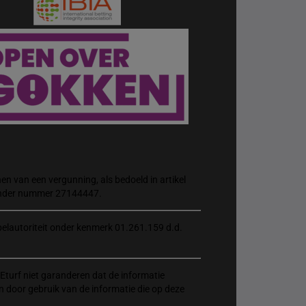
n van een vergunning, als bedoeld in artikel
 onder nummer 27144447.
elautoriteit onder kenmerk 01.261.159 d.d.
Eturf niet garanderen dat de informatie
n door gebruik van de informatie die op deze