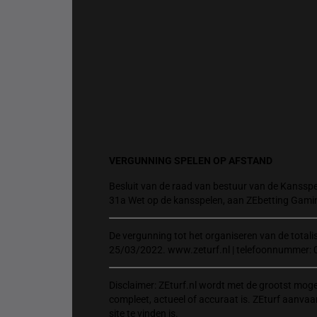
VERGUNNING SPELEN OP AFSTAND
Besluit van de raad van bestuur van de Kansspel
31a Wet op de kansspelen, aan ZEbetting Gami
De vergunning tot het organiseren van de total
25/03/2022. www.zeturf.nl | telefoonnummer: 
Disclaimer: ZEturf.nl wordt met de grootst mog
compleet, actueel of accuraat is. ZEturf aanvaa
site te vinden is.