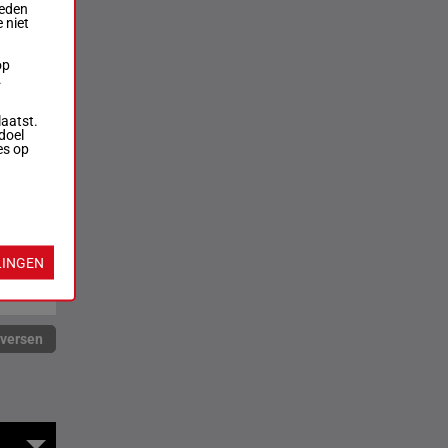
ieden
 niet
op
.
laatst.
doel
es op
LINGEN
rversen