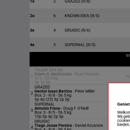
1e
2
GRAZED
(R/8)
2e
6
KNOWN IDEA
(R/5)
3e
4
DRUIDIC
(R/6)
4e
3
SUPERNAL
(R/5)
G/
TRUMP ERA NS
Edwin A. Maldonado
-
Ryan Hanson
1
H
H/3 -
53.5 kg
5p 1p 2p
GRAZED
Hector Isaac Berrios
-
Peter Miller
2
R
Box: 2 -
R/8 -
56.5 kg
6p 4p (25) 9p 2p 5p
Geniet
SUPERNAL
Antonio Fresu
-
Doug F. O'Neill
3
R
Welkom 
Box: 3 -
R/5 -
56.5 kg
Wij ge
10p 3p 4p 2p 5p
cookies
DRUIDIC
bieden
Tiago Josue Pereira
-
Daniel Azcarate
4
R
Box: 4 -
R/6 -
56.5 kg