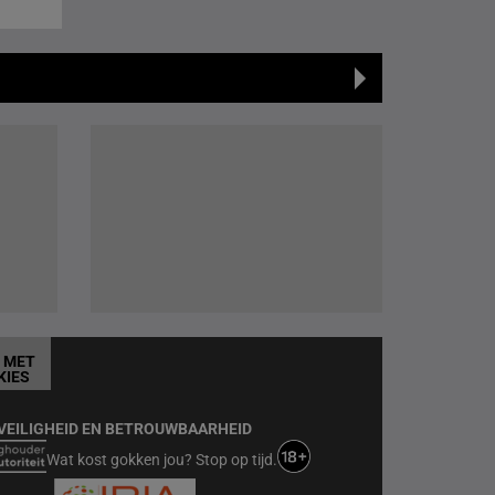
T MET
KIES
VEILIGHEID EN BETROUWBAARHEID
Wat kost gokken jou? Stop op tijd.