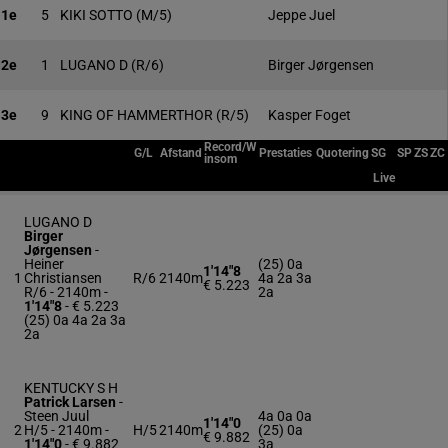
1e
5
KIKI SOTTO
(M/5)
Jeppe Juel
2e
1
LUGANO D
(R/6)
Birger Jørgensen
3e
9
KING OF HAMMERTHOR
(R/5)
Kasper Foget
Record/W
G/L
Afstand
Prestaties
Quotering
SG
SP
ZS
ZC
insom
Live
LUGANO D
Birger
Jørgensen
-
Heiner
(25) 0a
1'14"8
1
Christiansen
R/6
2140m
4a 2a 3a
€ 5.223
R/6 - 2140m
-
2a
1'14"8
- € 5.223
(25) 0a 4a 2a 3a
2a
KENTUCKY S H
Patrick Larsen
-
Steen Juul
4a 0a 0a
1'14"0
2
H/5 - 2140m
-
H/5
2140m
(25) 0a
€ 9.882
1'14"0
- € 9.882
3a