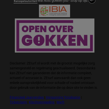
Wat kost gokken jou? Stop op tijd.
Disclaimer: ZEturf.nl wordt met de grootst mogelijke zorg
samengesteld en regelmatig geactualiseerd. Desondanks
kan ZEturf niet garanderen dat de informatie compleet,
actueel of accuraat is. ZEturf aanvaardt dan ook geen
enkele aansprakelijkheid voor schade of nadeel ontstaan
door gebruik van de informatie die op deze site te vinden is.
Financieel Jaarverslag
|
Vergunning Totalisator
|
Ticketclaim
|
Klachtenregeling
|
Wwft