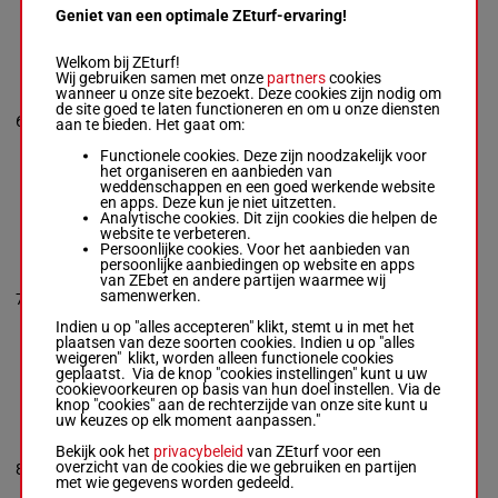
3a 0a 1a 4a 2a
Geniet van een optimale ZEturf-ervaring!
Welkom bij ZEturf!
CRUZADO
Wij gebruiken samen met onze
partners
cookies
OSCURO
wanneer u onze site bezoekt. Deze cookies zijn nodig om
Adam Køhler
-
5a (25)
de site goed te laten functioneren en om u onze diensten
John Køhler
1'15"0
6
M/5
2140m
5a 2a 1a
aan te bieden. Het gaat om:
M/5 - 2140m
-
€ 10.503
0a
1'15"0
- € 10.503
Functionele cookies. Deze zijn noodzakelijk voor
5a (25) 5a 2a 1a
het organiseren en aanbieden van
0a
weddenschappen en een goed werkende website
en apps. Deze kun je niet uitzetten.
Analytische cookies. Dit zijn cookies die helpen de
website te verbeteren.
INFLUENCER
Persoonlijke cookies. Voor het aanbieden van
Magnus M.
persoonlijke aanbiedingen op website en apps
Nielsen
-
van ZEbet en andere partijen waarmee wij
(25) 5a
Magnus M.
1'14"8
samenwerken.
7
M/6
2140m
0a 1a 4a
Nielsen
€ 10.286
2a
M/6 - 2140m
-
Indien u op "alles accepteren" klikt, stemt u in met het
1'14"8
- € 10.286
plaatsen van deze soorten cookies. Indien u op "alles
(25) 5a 0a 1a 4a
weigeren" klikt, worden alleen functionele cookies
2a
geplaatst. Via de knop "cookies instellingen" kunt u uw
cookievoorkeuren op basis van hun doel instellen. Via de
knop "cookies" aan de rechterzijde van onze site kunt u
uw keuzes op elk moment aanpassen."
LEXCITING
Kaj Jensen
-
Kaj
Bekijk ook het
privacybeleid
van ZEturf voor een
Jensen
3a 5a 0a
1'15"2
overzicht van de cookies die we gebruiken en partijen
8
R/4 - 2140m
-
R/4
2140m
5a (25)
€ 7.820
met wie gegevens worden gedeeld.
1'15"2
- € 7.820
0a