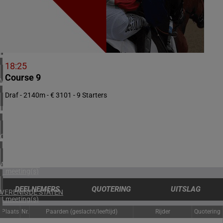
1 meeting(s)
ZUID-AFRIKA
2 meeting(s)
BAHREIN
1 meeting(s)
18:25
Course 9
VERENIGD KONINKRIJK
5 meeting(s)
Draf - 2140m - € 3101 - 9 Starters
IERLAND
1 meeting(s)
CHILI
1 meeting(s)
ARGENTINIË
1 meeting(s)
DEELNEMERS
QUOTERING
UITSLAG
VERENIGDE STATEN
4 meeting(s)
Plaats
Nr.
Paarden (geslacht/leeftijd)
Rijder
Quotering