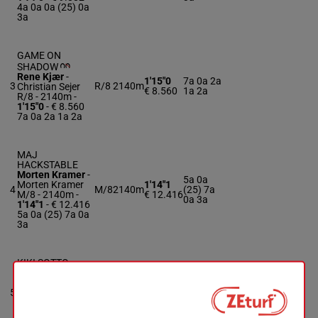
4a 0a 0a (25) 0a
3a
GAME ON
SHADOW
Rene Kjær
-
1'15"0
7a 0a 2a
3
R/8
2140m
Christian Sejer
€ 8.560
1a 2a
R/8 - 2140m
-
1'15"0
- € 8.560
7a 0a 2a 1a 2a
MAJ
HACKSTABLE
Morten Kramer
-
5a 0a
Morten Kramer
1'14"1
4
M/8
2140m
(25) 7a
M/8 - 2140m
-
€ 12.416
0a 3a
1'14"1
- € 12.416
5a 0a (25) 7a 0a
3a
KIKI SOTTO
Jeppe Juel
-
Marc Bæk
1'14"0
3a 0a 1a
5
Nielsen
M/5
2140m
€ 11.610
4a 2a
M/5 - 2140m
-
1'14"0
- € 11.610