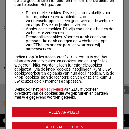
de site goed te laten functioneren en om u onze diensten
aan te bieden. Het gaat om:
ZIZANIA DU
Functionele cookies. Deze zijn noodzakelijk voor
MAZET
het organiseren en aanbieden van
Dawes Mme
weddenschappen en een goed werkende website
(25) 6p 2p
Ros.
-
Wallis C.
en apps. Deze kun je niet uitzetten.
58.5
4p 4p (24)
5
Box: 1 -
M/5 -
M/5
1
Analytische cookies. Dit zijn cookies die helpen de
kg
1p 7p 3p
58.5 kg
website te verbeteren.
4p
(25) 6p 2p 4p
Persoonlijke cookies. Voor het aanbieden van
4p (24) 1p 7p
persoonlijke aanbiedingen op website en apps
3p 4p
van ZEbet en andere partijen waarmee wij
samenwerken.
Indien u op "alles accepteren" klikt, stemt u in met het
AL SHARID
plaatsen van deze soorten cookies. Indien u op "alles
Rawlinson A.
-
weigeren" klikt, worden alleen functionele cookies
57.5
6
R/4
6
D C Griffiths
geplaatst. Via de knop "cookies instellingen" kunt u uw
kg
Box: 6 -
R/4 -
cookievoorkeuren op basis van hun doel instellen. Via de
57.5 kg
knop "cookies" aan de rechterzijde van onze site kunt u
uw keuzes op elk moment aanpassen."
Bekijk ook het
privacybeleid
van ZEturf voor een
Quoteringen verversen
overzicht van de cookies die we gebruiken en partijen
met wie gegevens worden gedeeld.
Jouw favoriete paarden
ALLES AFWIJZEN
NIEUWS
ALLES ACCEPTEREN