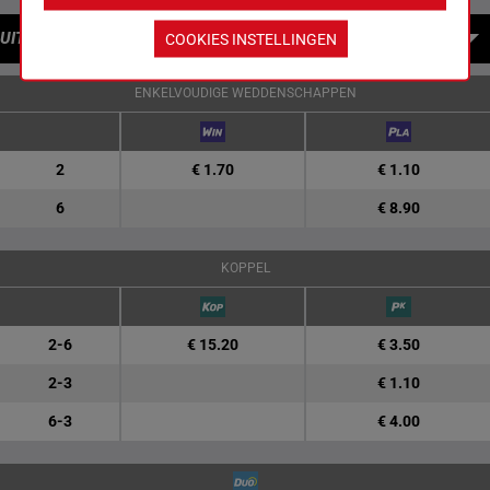
UITBETALINGEN
COOKIES INSTELLINGEN
ENKELVOUDIGE WEDDENSCHAPPEN
2
€ 1.70
€ 1.10
6
€ 8.90
KOPPEL
2-6
€ 15.20
€ 3.50
2-3
€ 1.10
6-3
€ 4.00