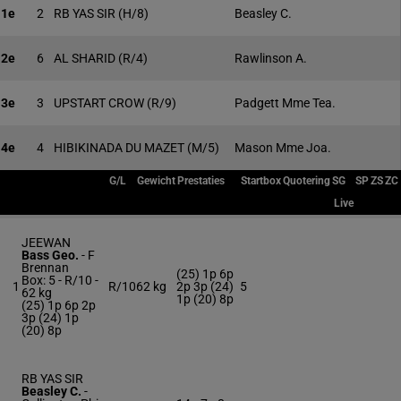
1e
2
RB YAS SIR
(H/8)
Beasley C.
2e
6
AL SHARID
(R/4)
Rawlinson A.
3e
3
UPSTART CROW
(R/9)
Padgett Mme Tea.
4e
4
HIBIKINADA DU MAZET
(M/5)
Mason Mme Joa.
G/L
Gewicht
Prestaties
Startbox
Quotering
SG
SP
ZS
ZC
Live
JEEWAN
Bass Geo.
-
F
Brennan
(25) 1p 6p
Box: 5 -
R/10 -
1
R/10
62 kg
2p 3p (24)
5
62 kg
1p (20) 8p
(25) 1p 6p 2p
3p (24) 1p
(20) 8p
RB YAS SIR
Beasley C.
-