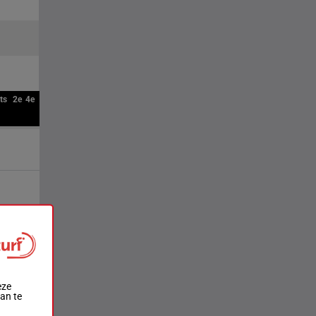
ts
2e
4e
eze
aan te