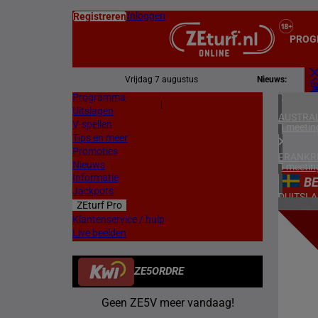
Inloggen
Registreren
PROG
Vrijdag 7 augustus
Nieuws:
Programma
Z
|
Uitslagen
L
AUSTRAL
V-spellen
4 meetin
Tips en meer
Promoties
FRANKR
Nieuws
5 meetin
Informatie
B
Jackpots
DUITSL
ZEturf Pro
1 meetin
5
Klantenservice / hulp
Live beelden
ZWEDEN
17/04/
3 meetin
ZE5ORDRE
DENEMA
1 meetin
Geen ZE5V meer vandaag!
ZUID-AF