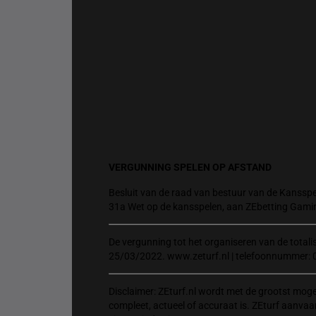
VERGUNNING SPELEN OP AFSTAND
Besluit van de raad van bestuur van de Kansspel
31a Wet op de kansspelen, aan ZEbetting Gami
De vergunning tot het organiseren van de total
25/03/2022. www.zeturf.nl | telefoonnummer: 
Disclaimer: ZEturf.nl wordt met de grootst mog
compleet, actueel of accuraat is. ZEturf aanvaa