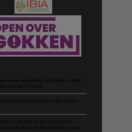
n van een vergunning, als bedoeld in artikel
 onder nummer 27144447.
elautoriteit onder kenmerk 01.261.159 d.d.
Eturf niet garanderen dat de informatie
n door gebruik van de informatie die op deze