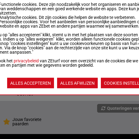
2160m
0a 0a (25) 2a 1a 0a
€ 32.500
Functionele cookies. Deze zijn noodzakelijk voor het organiseren en aanb
van weddenschappen en een goed werkende website en apps. Deze kun je
uitzetten.
1'12"8
Analytische cookies. Dit zijn cookies die helpen de website te verbeteren.
2160m
Da 2a 0a 2a (25) 4a
€ 37.433
Persoonlijke cookies. Voor het aanbieden van persoonlijke aanbiedingen 
website en apps van ZEbet en andere partijen waarmee wij samenwerken
u op "alles accepteren" klikt, stemt u in met het plaatsen van deze soorten
1'13"1
2160m
(25) 3a 6a 3a 1a 6m
. Indien u op "alles weigeren" klikt, worden alleen functionele cookies gep
€ 38.782
knop "cookies instellingen" kunt u uw cookievoorkeuren op basis van hun 
en. Via de knop "cookies" aan de rechterzijde van onze site kunt u uw keuz
ment aanpassen."
1'12"3
2160m
(25) 5a 7a 1a 0a 6a
€ 35.640
ook het
privacybeleid
van ZEturf voor een overzicht van de cookies die we
ken en partijen met wie gegevens worden gedeeld.
1'12"8
2160m
(25) 2a 1a 5a 3a 7a
€ 40.144
ALLES ACCEPTEREN
ALLES AFWIJZEN
COOKIES INSTEL
1'13"3
2160m
1a 7a (25) 1a 3a 4a
€ 39.489
Quoteringen ve
Jouw favoriete
paarden