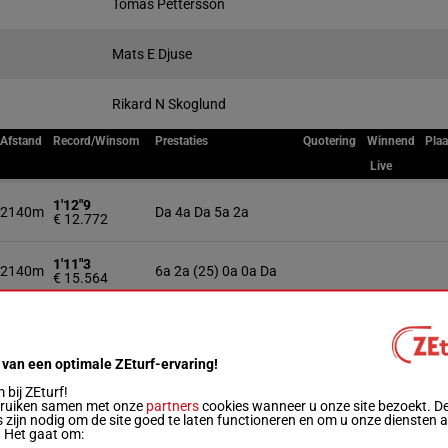
Tomas Pettersson
Mats E Djuse
Rikard N Skoglund
Afstand
Record/Winsom
Prestaties
Quotering
Winnend
Plaa
Live
1'12"9
2140m
Da 4a Da 5a 2a
€ 12.772
1'11"3
2140m
6a 2a (25) 0a 0a Da
€ 15.564
1'14"0
2140m
1a 4m Qm 4a 1a
€ 16.127
 van een optimale ZEturf-ervaring!
1'12"6
2160m
(25) 0a 6a 6a 3m 0a
bij ZEturf!
€ 32.327
bruiken samen met onze
partners
cookies wanneer u onze site bezoekt. D
 zijn nodig om de site goed te laten functioneren en om u onze diensten 
. Het gaat om:
1'12"9