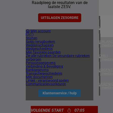
Raadpleeg de resultaten van de
2 meetin
laatste ZE5V.
BAHREI
1 meetin
UITSLAGEN ZE5ORDRE
VERENIG
Mijn account
5 meetin
Storten
Saldo terugboeken
IERLAN
Weddenschappen
1 meetin
Wedgeschiedenis
Mijn favoriete paarden
Zie alle rubrieken
De secundaire rubrieken
CHILI
verbergen
1 meetin
Persoonsgegevens
Verbinding & Beveiliging
Bankgegevens
ARGENTI
Transactiegeschiedenis
1 meetin
Mijn documenten
Limiet - verantwoord spelen
Communicatievoorkeuren
VERENIG
4 meetin
Klantenservice / hulp
VOLGENDE START
07:05