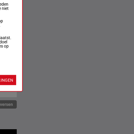
ieden
 niet
op
.
laatst.
doel
es op
LINGEN
rversen