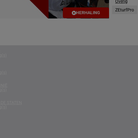
Overig
g(s)
ZEturfPro
HERHALING
N
g(s)
D KONINKRIJK
g(s)
D
g(s)
g(s)
NIË
g(s)
DE STATEN
g(s)