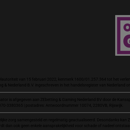
autoriteit van 15 februari 2022, kenmerk 1600/01.257.364 tot het verlene
ng & Nederland B.V. ingeschreven in het handelsregister van Nederland
isator is afgegeven aan ZEbetting & Gaming Nederland BV door de Kanssp
070-3380365 | postadres: Antwoordnummer 10074, 2280VB, Rijswijk.
elijke zorg samengesteld en regelmatig geactualiseerd. Desondanks kan Z
rdt dan ook geen enkele aansprakelijkheid voor schade of nadeel ontstaa