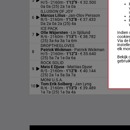
5
H/5
H/5 - 2160m
-
1'12"9
- € 32.500
0a 0a (25) 2a 1a 0a
ILLUSION OF JOY
Marcus Lilius
-
Jan-Olov Persson
6
R/5
R/5 - 2160m
-
1'12"8
- € 37.433
Da 2a 0a 2a (25) 4a
ICE PACK
Indien 
Olle Wäjersten
-
Liv Sjölund
7
R/6
cookies
R/6 - 2160m
-
1'13"1
- € 38.782
Via de 
(25) 3a 6a 3a 1a 6m
instell
DROPTHEGLOVES
elk mo
Patrick Wickman
-
Patrick Wickman
8
H/5
H/5 - 2160m
-
1'12"3
- € 35.640
Bekijk 
(25) 5a 7a 1a 0a 6a
gebrui
ROCK SOLID
Mats E Djuse
-
Mattias Djuse
9
R/5
R/5 - 2160m
-
1'12"8
- € 40.144
(25) 2a 1a 5a 3a 7a
MONI U.S.A.
Tom Erik Solberg
-
Jan Lyng
10
R/6
R/6 - 2160m
-
1'13"3
- € 39.489
1a 7a (25) 1a 3a 4a