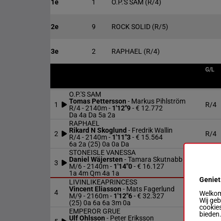
1e
1
O.P.'S SAM
(R/4)
2e
9
ROCK SOLID
(R/5)
3e
2
RAPHAEL
(R/4)
G/L
O.P.'S SAM
Tomas Pettersson
-
Markus Pihlström
1
R/4
R/4 - 2140m
-
1'12"9
- € 12.772
Da 4a Da 5a 2a
RAPHAEL
Rikard N Skoglund
-
Fredrik Wallin
2
R/4
R/4 - 2140m
-
1'11"3
- € 15.564
6a 2a (25) 0a 0a Da
STONEISLE VANESSA
Daniel Wäjersten
-
Tamara Skutnabb
3
M/6
M/6 - 2140m
-
1'14"0
- € 16.127
1a 4m Qm 4a 1a
Geniet
LIVINLIKEAPRINCESS
Vincent Eliasson
-
Mats Fagerlund
4
M/9
Welkom 
M/9 - 2160m
-
1'12"6
- € 32.327
Wij ge
(25) 0a 6a 6a 3m 0a
cookies
EMPEROR GRUE
bieden
Ulf Ohlsson
-
Peter Eriksson