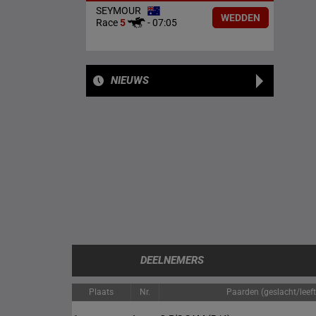
SEYMOUR
WEDDEN
Race
5
-
07:05
NIEUWS
DEELNEMERS
Plaats
Nr.
Paarden (geslacht/leeft