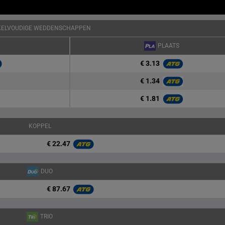
KELVOUDIGE WEDDENSCHAPPEN
PLAATS
€ 3.13
€ 1.34
€ 1.81
KOPPEL
€ 22.47
DUO
€ 87.67
TRIO