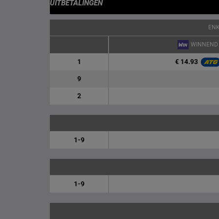
UITBETALINGEN
EN
WINNEND
€ 14.93
1
9
2
1-9
1-9