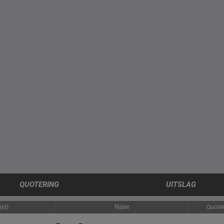
QUOTERING
UITSLAG
ijd)
Rijder
Quote