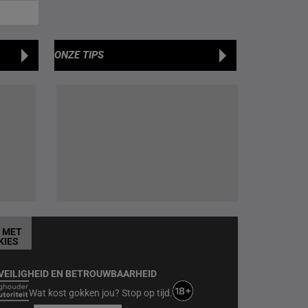
ONZE TIPS
T MET
KIES
VEILIGHEID EN BETROUWBAARHEID
Wat kost gokken jou? Stop op tijd.