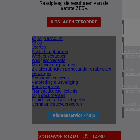
Raadpleeg de resultaten van de
2 meetin
laatste ZE5V.
BAHREI
1 meetin
UITSLAGEN ZE5ORDRE
VERENIG
Mijn account
5 meetin
Storten
Saldo terugboeken
IERLAN
Weddenschappen
1 meetin
Wedgeschiedenis
Mijn favoriete paarden
Zie alle rubrieken
De secundaire rubrieken
CHILI
verbergen
1 meetin
Persoonsgegevens
Verbinding & Beveiliging
Bankgegevens
ARGENTI
Transactiegeschiedenis
1 meetin
Mijn documenten
Limiet - verantwoord spelen
Communicatievoorkeuren
VERENIG
4 meetin
Klantenservice / hulp
VOLGENDE START
14:30