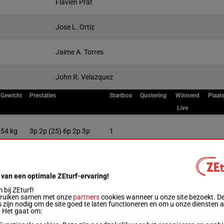
Flavien Prat
Jose L. Ortiz
Jaime A. Torres
John R. Velazquez
Gewicht
Prestaties
Startbox
Quotering
Winnend
Plaat
Live
54 kg
3p 2p (25) 6p 2p 3p
1
54 kg
2p 2p 3p
2
 van een optimale ZEturf-ervaring!
54 kg
3
bij ZEturf!
bruiken samen met onze
partners
cookies wanneer u onze site bezoekt. D
 zijn nodig om de site goed te laten functioneren en om u onze diensten 
. Het gaat om:
54 kg
5p (25) 7p
4