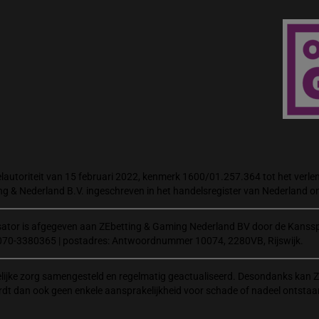
autoriteit van 15 februari 2022, kenmerk 1600/01.257.364 tot het verlene
ng & Nederland B.V. ingeschreven in het handelsregister van Nederland
isator is afgegeven aan ZEbetting & Gaming Nederland BV door de Kanssp
070-3380365 | postadres: Antwoordnummer 10074, 2280VB, Rijswijk.
elijke zorg samengesteld en regelmatig geactualiseerd. Desondanks kan Z
rdt dan ook geen enkele aansprakelijkheid voor schade of nadeel ontstaa