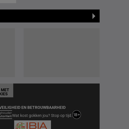
T MET
KIES
VEILIGHEID EN BETROUWBAARHEID
Wat kost gokken jou? Stop op tijd.