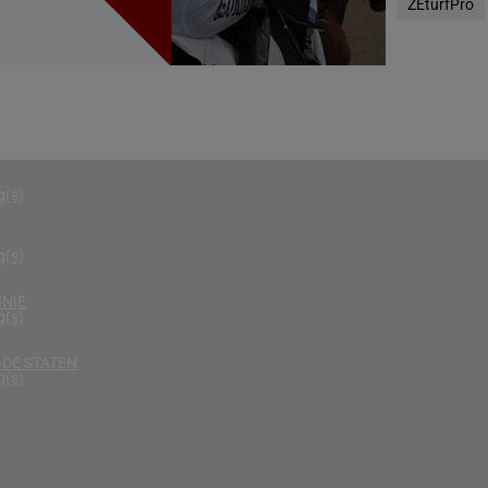
ZEturfPro
g(s)
N
g(s)
D KONINKRIJK
g(s)
D
g(s)
g(s)
NIË
g(s)
DE STATEN
g(s)