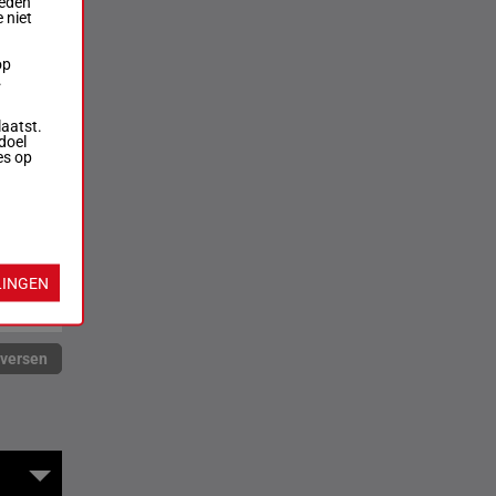
ieden
 niet
op
.
laatst.
doel
es op
LINGEN
rversen