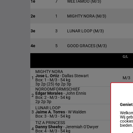
1e
7
WEETAMOO
(M/3)
2e
1
MIGHTY NORA
(M/3)
3e
3
LUNAR LOOP
(M/3)
4e
5
GOOD GRACES
(M/3)
G/L
MIGHTY NORA
Jose L. Ortiz
-
Dallas Stewart
1
M/3
Box: 1 -
M/3 -
54 kg
3p 2p (25) 6p 2p 3p
NOROOMFORMISCHIEF
Edgar Morales
-
John Ennis
2
M/3
Box: 2 -
M/3 -
54 kg
2p 2p 3p
Geniet
LUNAR LOOP
3
Jaime A. Torres
-
W Walden
M/3
Welkom 
Box: 3 -
M/3 -
54 kg
Wij ge
cookies
TIZ A PRINCESS
bieden
Danny Sheehy
-
Jeremiah O'Dwyer
4
M/3
Box: 4 -
M/3 -
54 kg