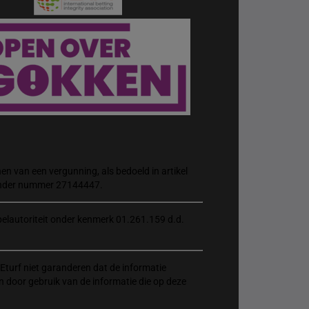
n van een vergunning, als bedoeld in artikel
 onder nummer 27144447.
elautoriteit onder kenmerk 01.261.159 d.d.
Eturf niet garanderen dat de informatie
n door gebruik van de informatie die op deze