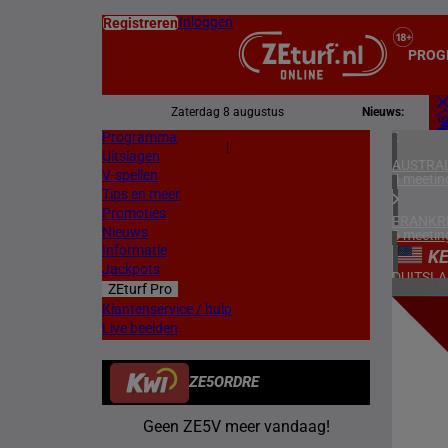
Inloggen
Registreren
PROG
Zaterdag 8 augustus
Nieuws:
Programma
Z
|
Uitslagen
L
AUSTRAL
V-spellen
4 meetin
Tips en meer
Promoties
FRANKR
Nieuws
5 meetin
Informatie
K
Jackpots
DUITSL
ZEturf Pro
1 meetin
4
Klantenservice / hulp
Live beelden
ZWEDEN
17/04/
3 meetin
ZE5ORDRE
DENEMA
1 meetin
Geen ZE5V meer vandaag!
ZUID-AF