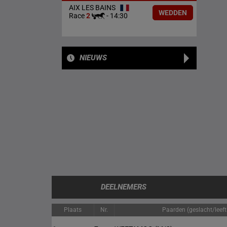
AIX LES BAINS
WEDDEN
Race
2
-
14:30
NIEUWS
DEELNEMERS
Plaats
Nr.
Paarden (geslacht/leefti