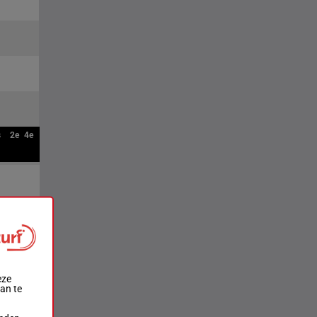
s
2e
4e
eze
aan te