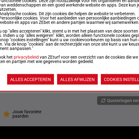
Functionele cookies. Deze zijn noodzakelijk voor het organiseren en aanb
van weddenschappen en een goed werkende website en apps. Deze kun je
uitzetten.
54 kg
5
Analytische cookies. Dit zijn cookies die helpen de website te verbeteren.
Persoonlijke cookies. Voor het aanbieden van persoonlijke aanbiedingen 
website en apps van ZEbet en andere partijen waarmee wij samenwerken
u op "alles accepteren" klikt, stemt u in met het plaatsen van deze soorten
54 kg
5p
6
. Indien u op "alles weigeren" klikt, worden alleen functionele cookies gep
knop "cookies instellingen" kunt u uw cookievoorkeuren op basis van hun 
en. Via de knop "cookies" aan de rechterzijde van onze site kunt u uw keuz
ment aanpassen."
54 kg
5p
7
ook het
privacybeleid
van ZEturf voor een overzicht van de cookies die we
ken en partijen met wie gegevens worden gedeeld.
54 kg
ALLES ACCEPTEREN
ALLES AFWIJZEN
COOKIES INSTEL
54 kg
4p (25) 3p 3p 3p
9
Quoteringen ve
Jouw favoriete
paarden