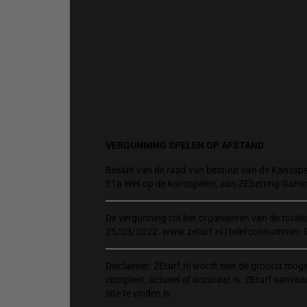
VERGUNNING SPELEN OP AFSTAND
Besluit van de raad van bestuur van de Kansspel
31a Wet op de kansspelen, aan ZEbetting Gami
De vergunning tot het organiseren van de total
25/03/2022. www.zeturf.nl | telefoonnummer: 
Disclaimer: ZEturf.nl wordt met de grootst mog
compleet, actueel of accuraat is. ZEturf aanvaa
site te vinden is.