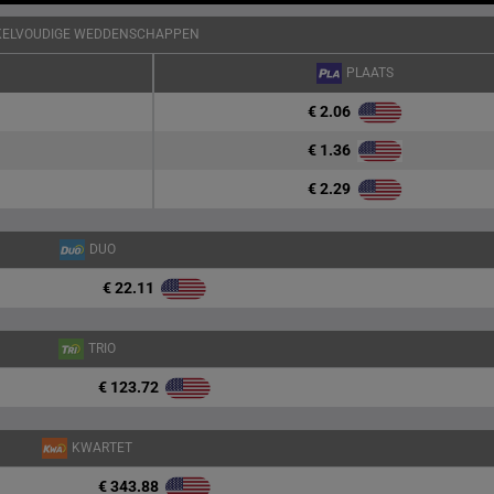
KELVOUDIGE WEDDENSCHAPPEN
PLAATS
€ 2.06
€ 1.36
€ 2.29
DUO
€ 22.11
TRIO
€ 123.72
KWARTET
€ 343.88