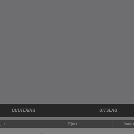
QUOTERING
UITSLAG
jd)
Rijder
Quote