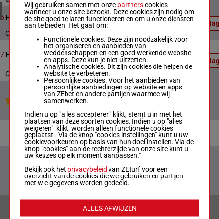
4 meeting(s)
Wij gebruiken samen met onze
partners
cookies
Officiële
wanneer u onze site bezoekt. Deze cookies zijn nodig om
7
4792m
17:50
uitslag:
6
Handicap Chase
de site goed te laten functioneren en om u onze diensten
Uitsla
7 - 8
aan te bieden. Het gaat om:
Officiële uitslag : 7 - 8
Functionele cookies. Deze zijn noodzakelijk voor
Officiële
het organiseren en aanbieden van
uitslag:
weddenschappen en een goed werkende website
14
4805m
18:20
7
Handicap Hurdle
7 - 9 - 2
en apps. Deze kun je niet uitzetten.
Uitsla
- 8
Analytische cookies. Dit zijn cookies die helpen de
website te verbeteren.
Officiële uitslag : 7 - 9 - 2 - 8
Persoonlijke cookies. Voor het aanbieden van
persoonlijke aanbiedingen op website en apps
van ZEbet en andere partijen waarmee wij
Jouw favoriete paarden
samenwerken.
Indien u op "alles accepteren" klikt, stemt u in met het
plaatsen van deze soorten cookies. Indien u op "alles
weigeren" klikt, worden alleen functionele cookies
geplaatst. Via de knop "cookies instellingen" kunt u uw
cookievoorkeuren op basis van hun doel instellen. Via de
knop "cookies" aan de rechterzijde van onze site kunt u
uw keuzes op elk moment aanpassen."
Bekijk ook het
privacybeleid
van ZEturf voor een
overzicht van de cookies die we gebruiken en partijen
met wie gegevens worden gedeeld.
ALLES AFWIJZEN
VERANTWOORD WEDDEN & PRIVACYVERKLARING