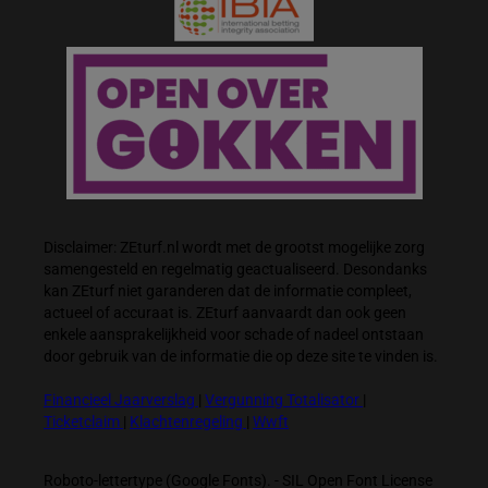
Disclaimer: ZEturf.nl wordt met de grootst mogelijke zorg
samengesteld en regelmatig geactualiseerd. Desondanks
kan ZEturf niet garanderen dat de informatie compleet,
actueel of accuraat is. ZEturf aanvaardt dan ook geen
enkele aansprakelijkheid voor schade of nadeel ontstaan
door gebruik van de informatie die op deze site te vinden is.
Financieel Jaarverslag
|
Vergunning Totalisator
|
Ticketclaim
|
Klachtenregeling
|
Wwft
Roboto-lettertype (Google Fonts). - SIL Open Font License