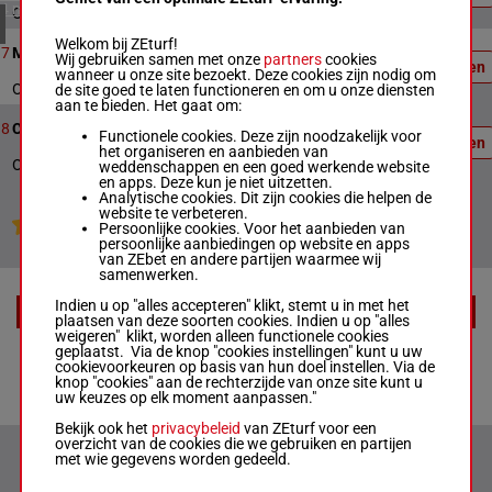
4 meeting(s)
Officiële uitslag : 5 - 2 - 1
Officiële
Welkom bij ZEturf!
12
2140m
14:49
uitslag:
7
Montélopp
Wij gebruiken samen met onze
partners
cookies
Uitslagen
3 - 6 - 7
wanneer u onze site bezoekt. Deze cookies zijn nodig om
Officiële uitslag : 3 - 6 - 7
de site goed te laten functioneren en om u onze diensten
aan te bieden. Het gaat om:
Officiële
6
2140m
15:08
uitslag:
8
Course 8
Functionele cookies. Deze zijn noodzakelijk voor
Uitslagen
1 - 3 - 6
het organiseren en aanbieden van
Officiële uitslag : 1 - 3 - 6
weddenschappen en een goed werkende website
en apps. Deze kun je niet uitzetten.
Analytische cookies. Dit zijn cookies die helpen de
website te verbeteren.
Jouw favoriete paarden
Persoonlijke cookies. Voor het aanbieden van
persoonlijke aanbiedingen op website en apps
van ZEbet en andere partijen waarmee wij
samenwerken.
Indien u op "alles accepteren" klikt, stemt u in met het
EXTRA
plaatsen van deze soorten cookies. Indien u op "alles
weigeren" klikt, worden alleen functionele cookies
geplaatst. Via de knop "cookies instellingen" kunt u uw
Racecards
cookievoorkeuren op basis van hun doel instellen. Via de
knop "cookies" aan de rechterzijde van onze site kunt u
uw keuzes op elk moment aanpassen."
Bekijk ook het
privacybeleid
van ZEturf voor een
overzicht van de cookies die we gebruiken en partijen
met wie gegevens worden gedeeld.