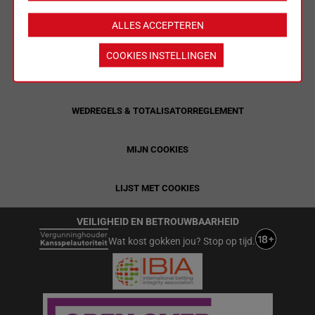
ALLES ACCEPTEREN
LIMIETEN & SESSIEDETAILS
COOKIES INSTELLINGEN
ALGEMENE VOORWAARDEN
WEDREGELS & TOTALISATORREGLEMENT
MIJN COOKIES
LIJST MET COOKIES
VEILIGHEID EN BETROUWBAARHEID
Wat kost gokken jou? Stop op tijd.