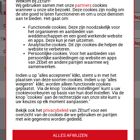
Welkom bij ZEturf!
4 meeting(s)
Wij gebruiken samen met onze
partners
cookies
Officiële
wanneer u onze site bezoekt. Deze cookies zijn nodig om
uitslag:
9
2013m
18:00
6
Stakes (group 3)
de site goed te laten functioneren en om u onze diensten
2 - 4 - 3
Uitsla
aan te bieden. Het gaat om:
- 5
Officiële uitslag : 2 - 4 - 3 - 5
Functionele cookies. Deze zijn noodzakelijk voor
het organiseren en aanbieden van
Officiële
weddenschappen en een goed werkende website
uitslag:
8
2013m
18:28
7
Handicap
en apps. Deze kun je niet uitzetten.
1 - 5 - 6
Uitsla
Analytische cookies. Dit zijn cookies die helpen de
- 8
website te verbeteren.
Officiële uitslag : 1 - 5 - 6 - 8
Persoonlijke cookies. Voor het aanbieden van
persoonlijke aanbiedingen op website en apps
van ZEbet en andere partijen waarmee wij
samenwerken.
Jouw favoriete paarden
Indien u op "alles accepteren" klikt, stemt u in met het
plaatsen van deze soorten cookies. Indien u op "alles
weigeren" klikt, worden alleen functionele cookies
geplaatst. Via de knop "cookies instellingen" kunt u uw
cookievoorkeuren op basis van hun doel instellen. Via de
knop "cookies" aan de rechterzijde van onze site kunt u
uw keuzes op elk moment aanpassen."
Bekijk ook het
privacybeleid
van ZEturf voor een
overzicht van de cookies die we gebruiken en partijen
met wie gegevens worden gedeeld.
ALLES AFWIJZEN
VERANTWOORD WEDDEN & PRIVACYVERKLARING