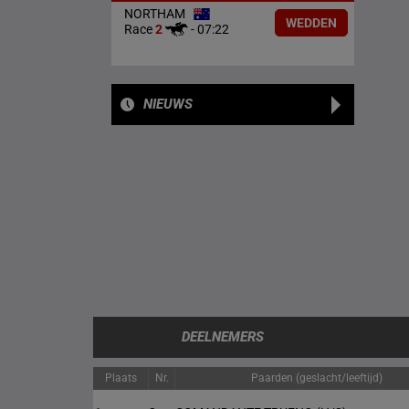
NORTHAM
WEDDEN
Race
2
-
07:22
NIEUWS
DEELNEMERS
Plaats
Nr.
Paarden (geslacht/leeftijd)