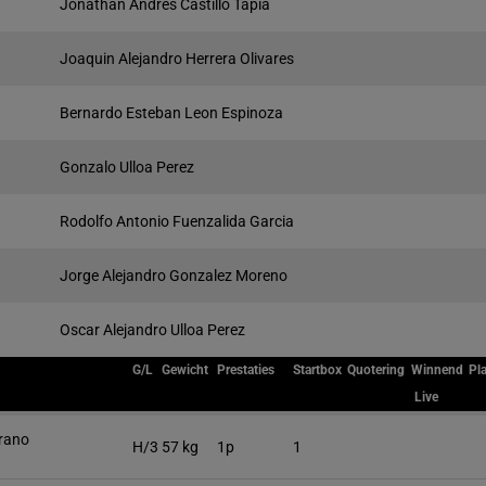
Jonathan Andres Castillo Tapia
Joaquin Alejandro Herrera Olivares
Bernardo Esteban Leon Espinoza
Gonzalo Ulloa Perez
Rodolfo Antonio Fuenzalida Garcia
Jorge Alejandro Gonzalez Moreno
Oscar Alejandro Ulloa Perez
G/L
Gewicht
Prestaties
Startbox
Quotering
Winnend
Pl
Live
rano
H/3
57 kg
1p
1