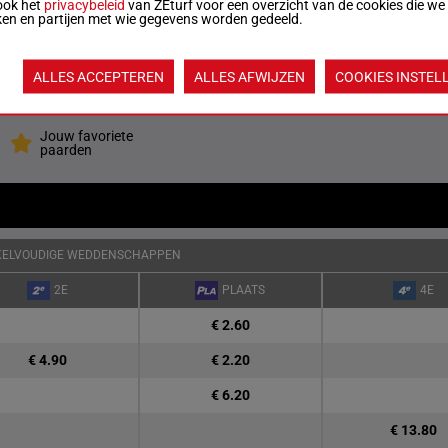
ook het
privacybeleid
van ZEturf voor een overzicht van de cookies die we
ken en partijen met wie gegevens worden gedeeld.
ilva Santibanez
H/2
57 kg
1p
10
ALLES ACCEPTEREN
ALLES AFWIJZEN
COOKIES INSTEL
Quoteringen ve
Jouw favoriete
paarden
KELVOUDIGE WEDDENSCHAPPEN
2E
PLAATS
4E
€ 2.60
€ 4.90
€ 2.20
€ 6.20
€ 13.80