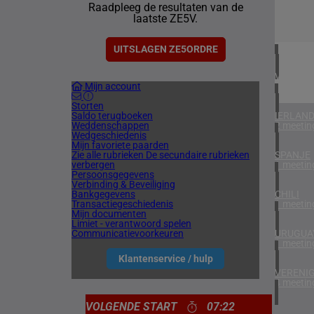
Raadpleeg de resultaten van de
1 meetin
laatste ZE5V.
ZUID-AF
1 meetin
UITSLAGEN ZE5ORDRE
VERENIG
Mijn account
3 meetin
Storten
Saldo terugboeken
IERLAN
Weddenschappen
2 meetin
Wedgeschiedenis
Mijn favoriete paarden
Zie alle rubrieken
De secundaire rubrieken
SPANJE
verbergen
1 meetin
Persoonsgegevens
Verbinding & Beveiliging
Bankgegevens
CHILI
Transactiegeschiedenis
1 meetin
Mijn documenten
Limiet - verantwoord spelen
Communicatievoorkeuren
URUGUA
1 meetin
Klantenservice / hulp
VERENIG
4 meetin
VOLGENDE START
07:22