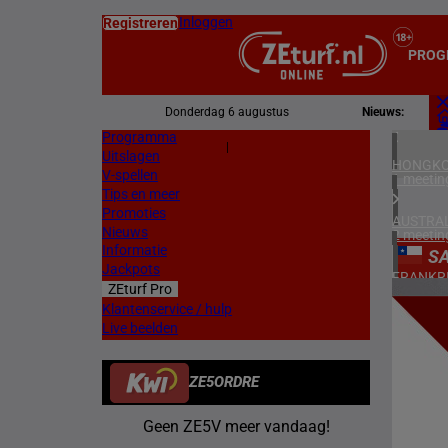
Inloggen
Registreren
PROG
Donderdag 6 augustus
Nieuws:
Programma
Z
|
Uitslagen
L
HONGKO
V-spellen
1 meetin
Tips en meer
Promoties
AUSTRAL
Nieuws
2 meetin
Informatie
S
Jackpots
FRANKR
ZEturf Pro
7 meetin
12
Klantenservice / hulp
Live beelden
DUITSL
12/04/
1 meetin
ZE5ORDRE
ZWEDEN
2 meetin
Geen ZE5V meer vandaag!
NOORW