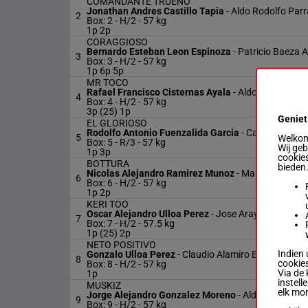
COMANDANTE TRUENO
Jonathan Andres Castillo Tapia
-
Aldo Rodolfo Parr
2
Box: 2 -
H/2 -
57 kg
1p 2p
CORAGGIOSO
Bernardo Esteban Leon Espinoza
-
Patricio Baeza 
3
Box: 3 -
H/2 -
57 kg
1p 6p 5p
MR TOCO
Rafael Francisco Cisternas Ayala
-
Aldo Rodolfo Pa
4
Box: 4 -
H/2 -
57 kg
3p (25) 1p
Geniet
EL GLORIOSO
Rodolfo Antonio Fuenzalida Garcia
-
Carlos Migue
5
Welkom 
Box: 5 -
R/3 -
57 kg
Wij ge
1p 3p
cookies
BOTTURA
bieden
Nicolas Alejandro Ramirez Munoz
-
Mario Elian Raba
6
Box: 6 -
H/2 -
57 kg
1p 2p
KERI TOO
Oscar Alejandro Ulloa Perez
-
Jose Araya Bahamon
7
Box: 7 -
H/2 -
57.5 kg
1p (25) 2p
NETO POSITIVO
Indien 
Gonzalo Ulloa Perez
-
Claudio Alamiro Bernal Gonza
8
cookies
Box: 8 -
H/2 -
57 kg
Via de 
1p
instell
MUSKIZ
elk mo
Jorge Alejandro Gonzalez Moreno
-
Aldo Rodolfo P
9
Box: 9 -
H/2 -
57 kg