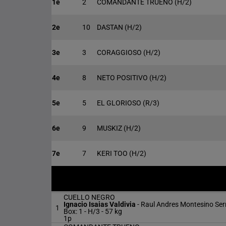
1e
2
COMANDANTE TRUENO
(H/2)
2e
10
DASTAN
(H/2)
3e
3
CORAGGIOSO
(H/2)
4e
8
NETO POSITIVO
(H/2)
5e
5
EL GLORIOSO
(R/3)
6e
9
MUSKIZ
(H/2)
7e
7
KERI TOO
(H/2)
CUELLO NEGRO
Ignacio Isaias Valdivia
-
Raul Andres Montesino Ser
1
Box: 1 -
H/3 -
57 kg
1p