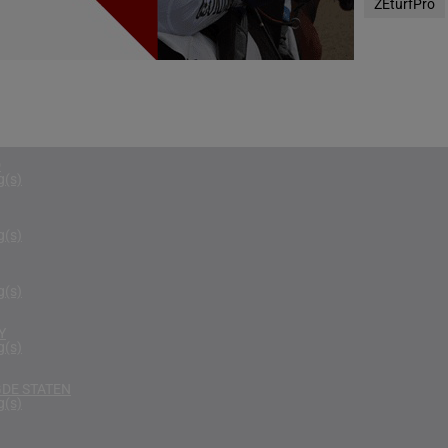
ZEturfPro
g(s)
RIKA
g(s)
D KONINKRIJK
g(s)
D
g(s)
g(s)
g(s)
Y
g(s)
DE STATEN
g(s)