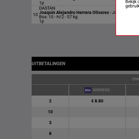
Bekijk 
1p
gebrui
DASTAN
Joaquin Alejandro Herrera Olivares
-
Juan Carlos S
10
Box: 10 -
H/2 -
57 kg
1p
UITBETALINGEN
EN
WINNEND
2
€ 8.80
10
3
8