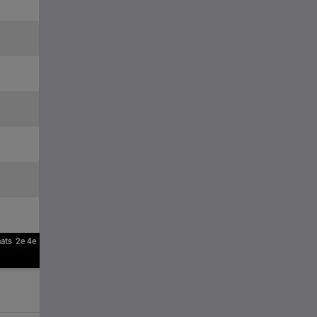
aats
2e
4e