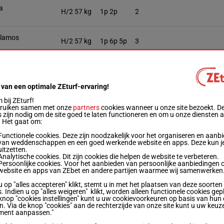
a
H/2
57 kg
1p 2p
2
Alamos
H/2
57 kg
1p 6p 5p
3
rra
H/2
57 kg
3p (25) 1p
4
 van een optimale ZEturf-ervaring!
l Norambuena
R/3
57 kg
1p 3p
5
bij ZEturf!
bruiken samen met onze
partners
cookies wanneer u onze site bezoekt. D
 zijn nodig om de site goed te laten functioneren en om u onze diensten 
. Het gaat om:
jille
H/2
57 kg
1p 2p
6
Functionele cookies. Deze zijn noodzakelijk voor het organiseren en aanb
van weddenschappen en een goed werkende website en apps. Deze kun je
uitzetten.
des
Analytische cookies. Dit zijn cookies die helpen de website te verbeteren.
H/2
57.5 kg
1p (25) 2p
7
Persoonlijke cookies. Voor het aanbieden van persoonlijke aanbiedingen 
website en apps van ZEbet en andere partijen waarmee wij samenwerken
u op "alles accepteren" klikt, stemt u in met het plaatsen van deze soorten
lez
H/2
57 kg
1p
8
. Indien u op "alles weigeren" klikt, worden alleen functionele cookies gep
knop "cookies instellingen" kunt u uw cookievoorkeuren op basis van hun 
en. Via de knop "cookies" aan de rechterzijde van onze site kunt u uw keuz
ment aanpassen."
arra
H/2
57 kg
1p
9