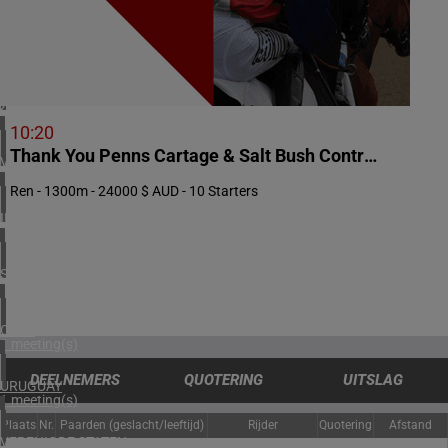
2 meeting(s)
NOORWEGEN
1 meeting(s)
ZUID-AFRIKA
1 meeting(s)
10:20
Thank You Penns Cartage & Salt Bush Contracting Handicap
VERENIGD KONINKRIJK
3 meeting(s)
Ren - 1300m - 24000 $ AUD - 10 Starters
IERLAND
2 meeting(s)
SPANJE
1 meeting(s)
CHILI
1 meeting(s)
DEELNEMERS
QUOTERING
UITSLAG
URUGUAY
1 meeting(s)
Plaats
Nr.
Paarden (geslacht/leeftijd)
Rijder
Quotering
Afstand
VERENIGDE STATEN