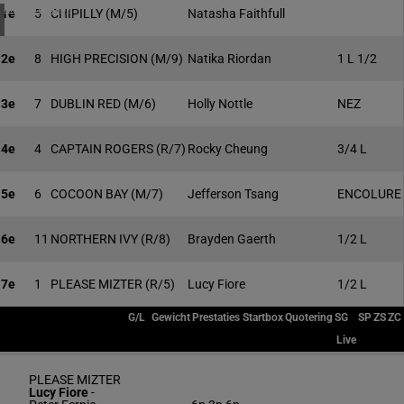
4 meeting(s)
1e
5
CHIPILLY
(M/5)
Natasha Faithfull
2e
8
HIGH PRECISION
(M/9)
Natika Riordan
1 L 1/2
3e
7
DUBLIN RED
(M/6)
Holly Nottle
NEZ
4e
4
CAPTAIN ROGERS
(R/7)
Rocky Cheung
3/4 L
5e
6
COCOON BAY
(M/7)
Jefferson Tsang
ENCOLURE
6e
11
NORTHERN IVY
(R/8)
Brayden Gaerth
1/2 L
7e
1
PLEASE MIZTER
(R/5)
Lucy Fiore
1/2 L
G/L
Gewicht
Prestaties
Startbox
Quotering
SG
SP
ZS
ZC
Live
PLEASE MIZTER
Lucy Fiore
-