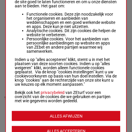
de site goed te laten functioneren en om u onze diensten
HIGH
aan te bieden. Het gaat om:
PRECISION
Natika Riordan
-
Functionele cookies. Deze zijn noodzakelijk voor
Brock
52.5
7p 3p 0p
het organiseren en aanbieden van
8
M/9
8
Lewthwaite
kg
5p
weddenschappen en een goed werkende website
Box: 8 -
M/9 -
en apps. Deze kun je niet uitzetten.
52.5 kg
Analytische cookies. Dit zijn cookies die helpen de
7p 3p 0p 5p
website te verbeteren.
Persoonlijke cookies. Voor het aanbieden van
persoonlijke aanbiedingen op website en apps
van ZEbet en andere partijen waarmee wij
KHALIDA
samenwerken.
Madi Derrick
-
David Smith
Indien u op "alles accepteren" klikt, stemt u in met het
9
M/7
54 kg
8p 0p 9p
2
Box: 2 -
M/7 -
54
plaatsen van deze soorten cookies. Indien u op "alles
kg
weigeren" klikt, worden alleen functionele cookies
8p 0p 9p
geplaatst. Via de knop "cookies instellingen" kunt u uw
cookievoorkeuren op basis van hun doel instellen. Via de
knop "cookies" aan de rechterzijde van onze site kunt u
uw keuzes op elk moment aanpassen."
LACIE ACE
Elisha
Bekijk ook het
privacybeleid
van ZEturf voor een
Whittington
-
4p 9p 4p
overzicht van de cookies die we gebruiken en partijen
10
Helen Harding
M/6
54 kg
11
7p 7p
met wie gegevens worden gedeeld.
Box: 11 -
M/6 -
54 kg
4p 9p 4p 7p 7p
ALLES AFWIJZEN
NORTHERN IVY
Brayden Gaerth
ALLES ACCEPTEREN