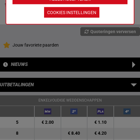
-
Paul Tapper
0p 6p 7p
11
R/8
54 kg
4
Box: 4 -
R/8 -
54
5p 6p
kg
COOKIES INSTELLINGEN
0p 6p 7p 5p 6p
Quoteringen verversen
Jouw favoriete paarden
NIEUWS
UITBETALINGEN
ENKELVOUDIGE WEDDENSCHAPPEN
5
€ 2.00
€ 1.10
8
€ 8.40
€ 4.20