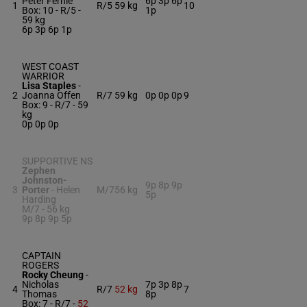
Peter Fernie
6p 3p 6p
1
R/5
59 kg
10
Box: 10 -
R/5 -
1p
59 kg
6p 3p 6p 1p
WEST COAST
WARRIOR
Lisa Staples
-
2
Joanna Offen
R/7
59 kg
0p 0p 0p
9
Box: 9 -
R/7 -
59
kg
0p 0p 0p
SUPPORTIVE NS
Zephen
Johnston-
9p 8p 9p
3
Porter
-
Helen
M/7
56 kg
5p
Harding
M/7 -
56 kg
9p 8p 9p 5p
CAPTAIN
ROGERS
Rocky Cheung
-
Nicholas
7p 3p 8p
4
R/7
52 kg
7
Thomas
8p
Box: 7 -
R/7 -
52