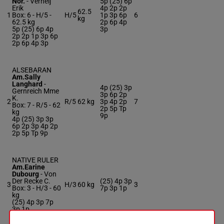
Nor.
-
Verheij
5p (25) 6p
Erik
4p 2p 2p
62.5
1
Box: 6 -
H/5 -
H/5
1p 3p 6p
6
kg
62.5 kg
2p 6p 4p
5p (25) 6p 4p
3p
2p 2p 1p 3p 6p
2p 6p 4p 3p
ALSEBARAN
Am.Sally
Langhard
-
4p (25) 3p
Gernreich Mme
3p 6p 2p
K.
2
R/5
62 kg
3p 4p 2p
7
Box: 7 -
R/5 -
62
2p 5p Tp
kg
9p
4p (25) 3p 3p
6p 2p 3p 4p 2p
2p 5p Tp 9p
NATIVE RULER
Am.Earine
Dubourg
-
Von
Der Recke C.
(25) 4p 3p
3
H/3
60 kg
3
Box: 3 -
H/3 -
60
7p 3p 1p
kg
(25) 4p 3p 7p
3p 1p