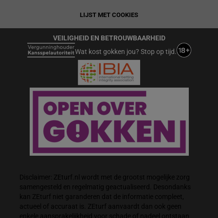
LIJST MET COOKIES
VEILIGHEID EN BETROUWBAARHEID
Wat kost gokken jou? Stop op tijd.
Disclaimer: ZEturf.nl wordt met de grootst mogelijke zorg
samengesteld en regelmatig geactualiseerd. Desondanks
kan ZEturf niet garanderen dat de informatie compleet,
actueel of accuraat is. ZEturf aanvaardt dan ook geen
enkele aansprakelijkheid voor schade of nadeel ontstaan