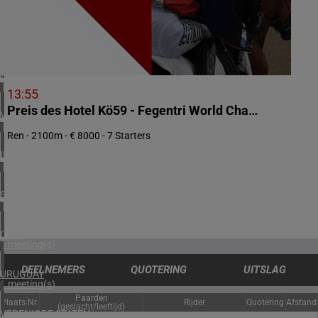
2 meeting(s)
NOORWEGEN
1 meeting(s)
ZUID-AFRIKA
1 meeting(s)
13:55
Preis des Hotel Kö59 - Fegentri World Championship for Lady Riders
VERENIGD KONINKRIJK
3 meeting(s)
Ren - 2100m - € 8000 - 7 Starters
IERLAND
2 meeting(s)
SPANJE
1 meeting(s)
CHILI
1 meeting(s)
DEELNEMERS
QUOTERING
UITSLAG
URUGUAY
1 meeting(s)
Paarden
Plaats
Nr.
Rijder
Quotering
Afstand
(geslacht/leeftijd)
VERENIGDE STATEN