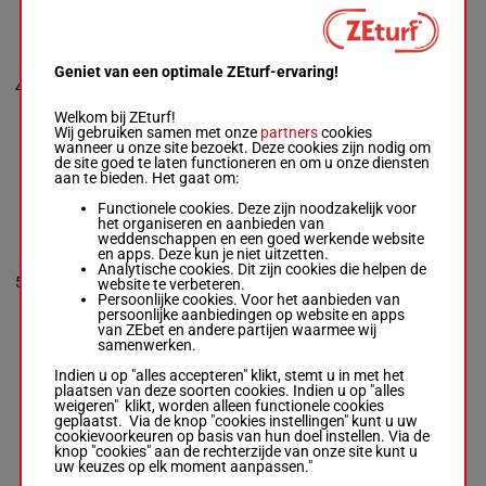
ASALET
Am.Katerina
Bilkova
-
Geniet van een optimale ZEturf-ervaring!
Gernreich Mme
9p (25)
58.5
4
K.
R/3
11p 6p 5p
4
kg
Box: 4 -
R/3 -
3p 2p 2p
Welkom bij ZEturf!
58.5 kg
Wij gebruiken samen met onze
partners
cookies
9p (25) 11p 6p
wanneer u onze site bezoekt. Deze cookies zijn nodig om
5p 3p 2p 2p
de site goed te laten functioneren en om u onze diensten
aan te bieden. Het gaat om:
SORAYA
Functionele cookies. Deze zijn noodzakelijk voor
MAXIMA
het organiseren en aanbieden van
Timmermann
weddenschappen en een goed werkende website
Mme U.
-
(24) 10p
en apps. Deze kun je niet uitzetten.
Gernreich Mme
0p 4p 2p
Analytische cookies. Dit zijn cookies die helpen de
58.5
5
K.
M/6
4p 5p 2p
5
website te verbeteren.
kg
Box: 5 -
M/6 -
11p 7p 3p
Persoonlijke cookies. Voor het aanbieden van
58.5 kg
1p 4p
persoonlijke aanbiedingen op website en apps
(24) 10p 0p 4p
van ZEbet en andere partijen waarmee wij
2p 4p 5p 2p 11p
samenwerken.
7p 3p 1p 4p
Indien u op "alles accepteren" klikt, stemt u in met het
plaatsen van deze soorten cookies. Indien u op "alles
weigeren" klikt, worden alleen functionele cookies
HONOUR WHIM
geplaatst. Via de knop "cookies instellingen" kunt u uw
Am.Francesca
cookievoorkeuren op basis van hun doel instellen. Via de
Cecchini
-
knop "cookies" aan de rechterzijde van onze site kunt u
Asselman
(25) 9p 3p
uw keuzes op elk moment aanpassen."
Naom
4p 3p 7p