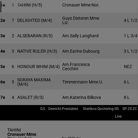
4 meeting(s)
1e
1
TAHINI
(H/5)
Cronauer Mme Nor.
Guys Dieteren Mme
2e
7
DELIGHTED
(M/4)
4 L 1/2
Liz.
3e
2
ALSEBARAN
(R/5)
Am.Sally Langhard
1 L 3/4
4e
3
NATIVE RULER
(H/3)
Am.Earine Dubourg
3 L 1/2
Am.Francesca
5e
6
HONOUR WHIM
(M/4)
NEZ
Cecchini
SORAYA MAXIMA
6e
5
Timmermann Mme U.
6 L
(M/6)
7e
4
ASALET
(R/3)
Am.Katerina Bilkova
8 L
G/L
Gewicht
Prestaties
Startbox
Quotering
SG
SP
ZS
ZC
Live
TAHINI
Cronauer Mme