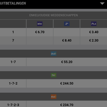
UITBETALINGEN
ENKELVOUDIGE WEDDENSCHAPPEN
1
€ 6.70
€ 3.40
7
€ 8.40
€ 2.30
1-7
€ 55.20
1-7-2
€ 244.50
1-7-2-3
€ 234.70