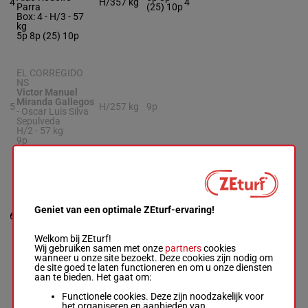
4
H/3
57 kg
4
Parra
(25) 10p
Box: 4 -
H/3 -
57
kg
5p 8p (25) 10p
EL CORREGIDO
NS
Victor Manuel
Miranda Gallegos
5
H/2
57 kg
9p
-
Oscar Luis Silva
Sepulveda
H/2 -
57 kg
9p
APURA EL PASO
Miguel Angel
Gutierrez Badilla
-
Cristobal
Geniet van een optimale ZEturf-ervaring!
6
Sebastian
H/3
57 kg
8p 7p
6
Gonzalez
Box: 6 -
H/3 -
57
Welkom bij ZEturf!
kg
Wij gebruiken samen met onze
partners
cookies
8p 7p
wanneer u onze site bezoekt. Deze cookies zijn nodig om
de site goed te laten functioneren en om u onze diensten
aan te bieden. Het gaat om:
FIVE DIRHAM
Functionele cookies. Deze zijn noodzakelijk voor
Joaquin
het organiseren en aanbieden van