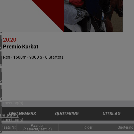
2 meeting(s)
NOORWEGEN
1 meeting(s)
ZUID-AFRIKA
1 meeting(s)
20:20
Premio Kurbat
VERENIGD KONINKRIJK
3 meeting(s)
Ren - 1600m - 9000 $ - 8 Starters
IERLAND
2 meeting(s)
SPANJE
1 meeting(s)
CHILI
1 meeting(s)
DEELNEMERS
QUOTERING
UITSLAG
URUGUAY
1 meeting(s)
Paarden
Plaats
Nr.
Rijder
Quotering
(geslacht/leeftijd)
VERENIGDE STATEN