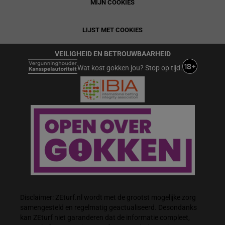
MIJN COOKIES
LIJST MET COOKIES
VEILIGHEID EN BETROUWBAARHEID
Wat kost gokken jou? Stop op tijd.
Disclaimer: ZEturf.nl wordt met de grootst mogelijke zorg
samengesteld en regelmatig geactualiseerd. Desondanks
kan ZEturf niet garanderen dat de informatie compleet,