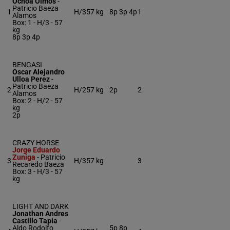
Ochoa Olmos
-
Patricio Baeza
1
H/3
57 kg
8p 3p 4p
1
Alamos
Box: 1 -
H/3 -
57
kg
8p 3p 4p
BENGASI
Oscar Alejandro
Ulloa Perez
-
Patricio Baeza
2
H/2
57 kg
2p
2
Alamos
Box: 2 -
H/2 -
57
kg
2p
CRAZY HORSE
Jorge Eduardo
Zuniga
-
Patricio
3
H/3
57 kg
3
Recaredo Baeza
Box: 3 -
H/3 -
57
kg
LIGHT AND DARK
Jonathan Andres
Castillo Tapia
-
Aldo Rodolfo
5p 8p