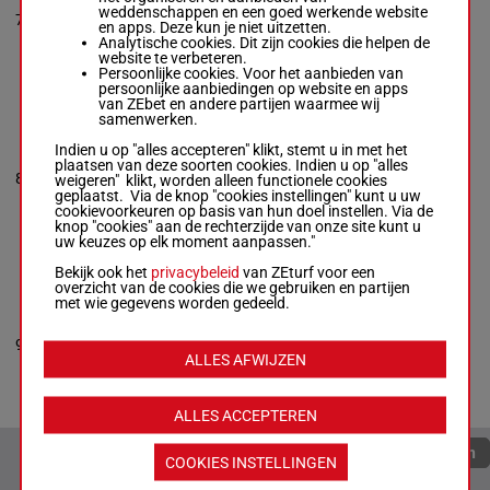
Alejandro Herrera
weddenschappen en een goed werkende website
7
Olivares
-
Patricio
H/2
57 kg
7
en apps. Deze kun je niet uitzetten.
Baeza Alamos
Analytische cookies. Dit zijn cookies die helpen de
Box: 7 -
H/2 -
57
website te verbeteren.
kg
Persoonlijke cookies. Voor het aanbieden van
persoonlijke aanbiedingen op website en apps
van ZEbet en andere partijen waarmee wij
samenwerken.
SOPELANA
Gonzalo Ulloa
Indien u op "alles accepteren" klikt, stemt u in met het
Perez
-
Hernan
plaatsen van deze soorten cookies. Indien u op "alles
Eduardo Ulloa
8
H/2
57 kg
5p 5p
8
weigeren" klikt, worden alleen functionele cookies
Perez
geplaatst. Via de knop "cookies instellingen" kunt u uw
Box: 8 -
H/2 -
57
cookievoorkeuren op basis van hun doel instellen. Via de
kg
knop "cookies" aan de rechterzijde van onze site kunt u
5p 5p
uw keuzes op elk moment aanpassen."
Bekijk ook het
privacybeleid
van ZEturf voor een
overzicht van de cookies die we gebruiken en partijen
SIETE VEINTIUNO
met wie gegevens worden gedeeld.
Gustavo Adrian
Aros
-
Cristobal
Sebastian
3p 8p
9
H/3
57 kg
9
Gonzalez
10p
ALLES AFWIJZEN
Box: 9 -
H/3 -
57
kg
3p 8p 10p
ALLES ACCEPTEREN
Quoteringen verversen
COOKIES INSTELLINGEN