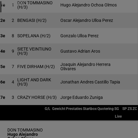
4 meeting(s)
DON TOMMASINO
1e
1
Hugo Alejandro Ochoa Olmos
(H/3)
2e
2
BENGASI
(H/2)
Oscar Alejandro Ulloa Perez
3e
8
SOPELANA
(H/2)
Gonzalo Ulloa Perez
SIETE VEINTIUNO
4e
9
Gustavo Adrian Aros
(H/3)
Joaquin Alejandro Herrera
5e
7
FIVE DIRHAM
(H/2)
Olivares
LIGHT AND DARK
6e
4
Jonathan Andres Castillo Tapia
(H/3)
7e
3
CRAZY HORSE
(H/3)
Jorge Eduardo Zuniga
G/L
Gewicht
Prestaties
Startbox
Quotering
SG
SP
ZS
ZC
Live
DON TOMMASINO
Hugo Alejandro