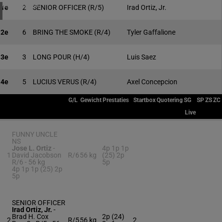
4 meeting(s)
1e
2
SENIOR OFFICER
(R/5)
Irad Ortiz, Jr.
2e
6
BRING THE SMOKE
(R/4)
Tyler Gaffalione
3e
3
LONG POUR
(H/4)
Luis Saez
4e
5
LUCIUS VERUS
(R/4)
Axel Concepcion
G/L
Gewicht
Prestaties
Startbox
Quotering
SG
SP
ZS
ZC
Live
FUNNY UNCLE
NS
Jose L. Ortiz
-
4p 1p 1p
1
David Jacobson
R/6
56 kg
(25) 2p
R/6 -
56 kg
5p
4p 1p 1p (25) 2p
5p
SENIOR OFFICER
Irad Ortiz, Jr.
-
Brad H. Cox
2p (24)
2
R/5
56 kg
2