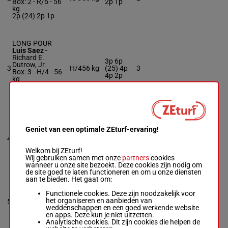
Box: 2 -
R/5 -
56
2p 1p
kg
2p (24) 2p 1p
LONG POUR
Luis Saez
-
Richard E.
3p 6p
Dutrow, Jr.
3
H/4
56 kg
(25) 4p
3
Box: 3 -
H/4 -
56
4p 2p
kg
3p 6p (25) 4p 4p
2p
SARGENT SULLY
Ben Curtis
-
Geniet van een optimale ZEturf-ervaring!
William Walden
1p (25)
4
H/4
56 kg
4
Box: 4 -
H/4 -
56
2p 5p
kg
Welkom bij ZEturf!
1p (25) 2p 5p
Wij gebruiken samen met onze
partners
cookies
wanneer u onze site bezoekt. Deze cookies zijn nodig om
de site goed te laten functioneren en om u onze diensten
aan te bieden. Het gaat om:
LUCIUS VERUS
Axel Concepcion
Functionele cookies. Deze zijn noodzakelijk voor
5p 3p
-
Aaron M. West
het organiseren en aanbieden van
5
R/4
56 kg
(25) 1p
5
Box: 5 -
R/4 -
56
weddenschappen en een goed werkende website
9p
kg
en apps. Deze kun je niet uitzetten.
5p 3p (25) 1p 9p
Analytische cookies. Dit zijn cookies die helpen de