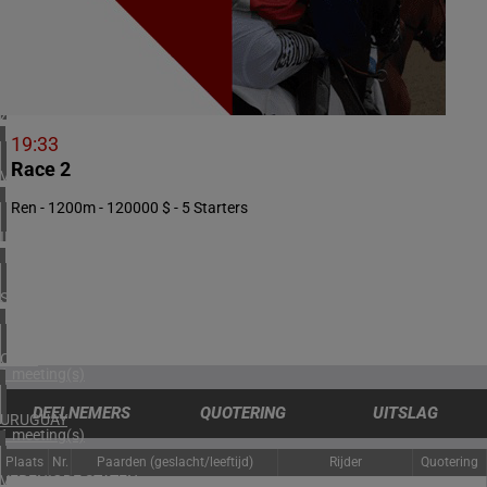
2 meeting(s)
NOORWEGEN
1 meeting(s)
ZUID-AFRIKA
1 meeting(s)
19:33
Race 2
VERENIGD KONINKRIJK
3 meeting(s)
Ren - 1200m - 120000 $ - 5 Starters
IERLAND
2 meeting(s)
SPANJE
1 meeting(s)
CHILI
1 meeting(s)
DEELNEMERS
QUOTERING
UITSLAG
URUGUAY
1 meeting(s)
Plaats
Nr.
Paarden (geslacht/leeftijd)
Rijder
Quotering
VERENIGDE STATEN