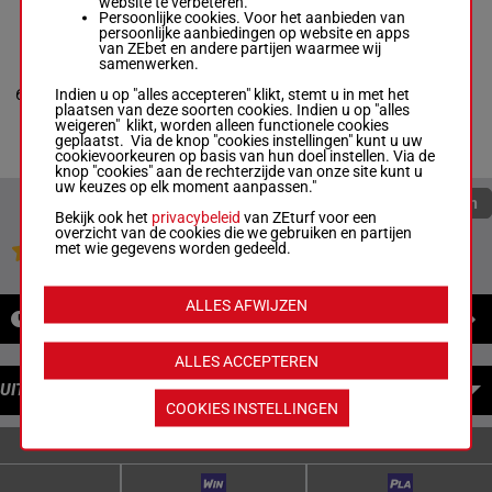
website te verbeteren.
Persoonlijke cookies. Voor het aanbieden van
persoonlijke aanbiedingen op website en apps
BRING THE
van ZEbet en andere partijen waarmee wij
SMOKE
samenwerken.
Tyler Gaffalione
-
D. Whitworth
1p (25)
Indien u op "alles accepteren" klikt, stemt u in met het
6
R/4
56 kg
6
Beckman
3p
plaatsen van deze soorten cookies. Indien u op "alles
Box: 6 -
R/4 -
56
weigeren" klikt, worden alleen functionele cookies
kg
geplaatst. Via de knop "cookies instellingen" kunt u uw
1p (25) 3p
cookievoorkeuren op basis van hun doel instellen. Via de
knop "cookies" aan de rechterzijde van onze site kunt u
uw keuzes op elk moment aanpassen."
Quoteringen verversen
Bekijk ook het
privacybeleid
van ZEturf voor een
overzicht van de cookies die we gebruiken en partijen
met wie gegevens worden gedeeld.
Jouw favoriete paarden
ALLES AFWIJZEN
NIEUWS
ALLES ACCEPTEREN
UITBETALINGEN
COOKIES INSTELLINGEN
ENKELVOUDIGE WEDDENSCHAPPEN