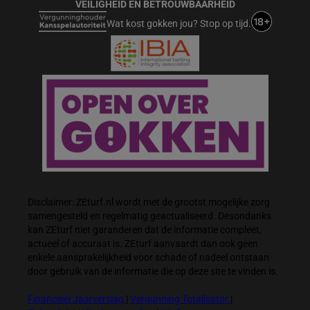
VEILIGHEID EN BETROUWBAARHEID
Wat kost gokken jou? Stop op tijd.
Disclaimer: ZEturf.nl wordt met de grootst mogelijke zorg
samengesteld en regelmatig geactualiseerd. Desondanks
kan ZEturf niet garanderen dat de informatie compleet,
actueel of accuraat is. ZEturf aanvaardt dan ook geen
enkele aansprakelijkheid voor schade of nadeel ontstaan
door gebruik van de informatie die op deze site te vinden is.
Financieel Jaarverslag
|
Vergunning Totalisator
|