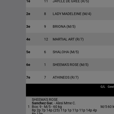
1e
11
JAYCLE DE GREE
(R/5)
2e
8
LADY MADELEINE
(M/4)
3e
9
BRIONA
(M/5)
4e
12
MARTIAL ART
(R/7)
5e
6
SHALOHA
(M/5)
6e
1
SHEEMA'S ROSE
(M/5)
7e
7
ATHINEOS
(R/7)
G/L
Gewi
SHEEMA'S ROSE
Sanchez Gar.
-
Alesi Mme C.
1
Box: 9 -
M/5 -
60 kg
M/5
60 
8p 2p 7p 14p (25) 11p 1p 11p 11p 14p 4p
8p 13p