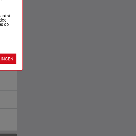
.
laatst.
doel
es op
LINGEN