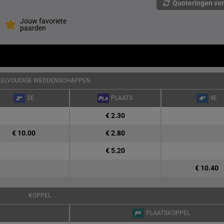
Quoteringen ve
Jouw favoriete
paarden
KELVOUDIGE WEDDENSCHAPPEN
2E
PLAATS
4E
€ 2.30
€ 10.00
€ 2.80
€ 5.20
€ 10.40
KOPPEL
PLAATSKOPPEL