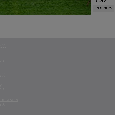
Overig
g(s)
ZEturfPro
RIKA
g(s)
D KONINKRIJK
g(s)
D
g(s)
g(s)
g(s)
Y
g(s)
DE STATEN
g(s)