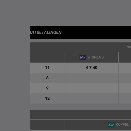
UITBETALINGEN
EN
WINNEND
11
€ 7.40
8
9
12
KOPPEL