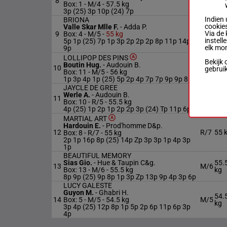
8
M/4
Box: 1 -
M/4 -
57.5 kg
kg
3p (25) 3p 10p (24) 7p
Indien 
BRIONA
cookies
Valle Skar Mlle F.
-
Adda P.
Via de 
9
Box: 4 -
M/5 -
55 kg
M/5
55 
instell
5p 1p (25) 7p 1p 3p 2p 2p 2p 8p 11p 14p
elk mo
9p
LOLLIPOP DES PINS
Bekijk 
Boutin Hug.
-
Audouin B.
10
M/5
56 
gebrui
Box: 11 -
M/5 -
56 kg
1p 3p 4p 1p (25) 5p 2p 4p 7p 7p 9p 9p 8p
JAYCLE DE GREE
Werle A.
-
Audouin B.
55.
11
R/5
Box: 10 -
R/5 -
55.5 kg
kg
4p (25) 1p 2p 1p 2p 2p 3p (24) Tp 11p 6p
MARTIAL ART
Hardouin E.
-
Prod'homme D&p.
12
R/7
55 
Box: 8 -
R/7 -
55 kg
2p 1p 16p 8p (25) 14p Zp 3p 3p 1p 4p 3p
1p
BEAUTIFUL MEMORY
Sias Gio.
-
Hue & Taupin C&g.
55.
13
M/6
Box: 13 -
M/6 -
55.5 kg
kg
8p 9p (25) 9p 8p 1p 3p Zp 13p 9p 4p 3p 6p
LUCY GALESTE
Guyon M.
-
Ghabri H.
54.
14
Box: 5 -
M/5 -
54.5 kg
M/5
kg
3p 4p (25) 12p 8p 1p 5p 2p 6p 11p 6p 3p
4p