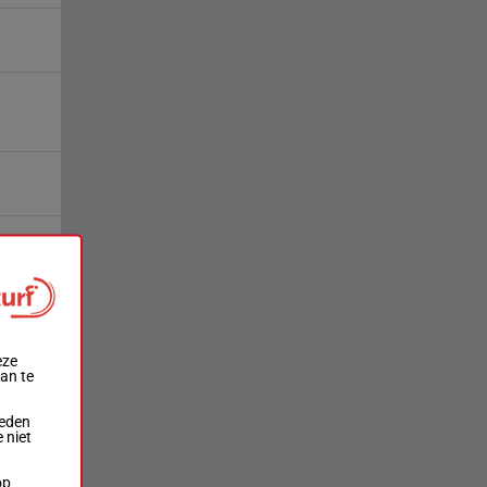
eze
aan te
ieden
 niet
op