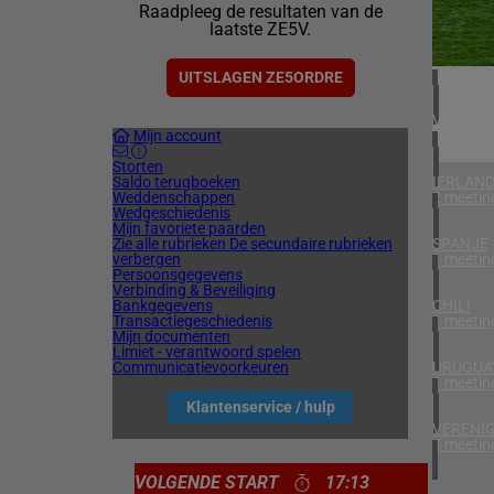
Raadpleeg de resultaten van de
1 meetin
laatste ZE5V.
ZUID-AF
1 meetin
UITSLAGEN ZE5ORDRE
VERENIG
Mijn account
3 meetin
Storten
Saldo terugboeken
IERLAN
Weddenschappen
2 meetin
Wedgeschiedenis
Mijn favoriete paarden
Zie alle rubrieken
De secundaire rubrieken
SPANJE
verbergen
1 meetin
Persoonsgegevens
Verbinding & Beveiliging
Bankgegevens
CHILI
Transactiegeschiedenis
1 meetin
Mijn documenten
Limiet - verantwoord spelen
Communicatievoorkeuren
URUGUA
1 meetin
Klantenservice / hulp
VERENIG
4 meetin
VOLGENDE START
17:13