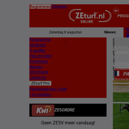
Inloggen
Registreren
PROG
Zaterdag 8 augustus
Nieuws:
Programma
Z
|
Uitslagen
L
HONGKO
V-spellen
1 meetin
Tips en meer
Promoties
AUSTRAL
Nieuws
2 meetin
Informatie
P
Jackpots
FRANKR
ZEturf Pro
7 meetin
8
Klantenservice / hulp
Live beelden
DUITSL
12/04/
1 meetin
ZE5ORDRE
ZWEDEN
2 meetin
Geen ZE5V meer vandaag!
NOORW