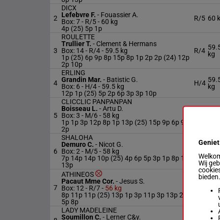
DICX
Lefebvre F.
-
Fouassier A.
2
R/5
60 
Box: 7 -
R/5 -
60 kg
4p (25) 5p 1p
ROULETTE
Trullier T.
-
Clement & Hermans
59.
3
Box: 14 -
R/4 -
59.5 kg
R/4
kg
1p (25) 6p 9p 8p 15p 8p 1p 2p 2p (24) 12p
2p 10p
ERLING
Grandin Mar.
-
Batistic G.
59.
4
H/4
Box: 6 -
H/4 -
59.5 kg
kg
12p 1p (25) 5p 2p 6p 3p 3p 10p
CLICCLIC PANPANPAN
Boisseau L.
-
Artu D.
5
Box: 3 -
M/6 -
58 kg
M/6
58 
1p 1p 3p 12p 8p 1p 13p (25) 15p 9p 6p 9p
2p
SHALOHA
Geniet
Demuro C.
-
Nicot G.
6
Box: 2 -
M/5 -
58 kg
M/5
58 
Welkom 
7p 14p 14p 10p (25) 4p 6p 5p 3p 1p 8p 12p
Wij ge
13p
cookies
ATHINEOS
bieden
Pacaut Mme Cor.
-
Jesus S.
7
R/7
56 
Box: 12 -
R/7 -
56 kg
8p 11p 11p (25) 13p 1p 3p 11p 3p 13p 2p
5p 8p
LADY MADELEINE
Soumillon C.
-
Lerner C&y.
57.