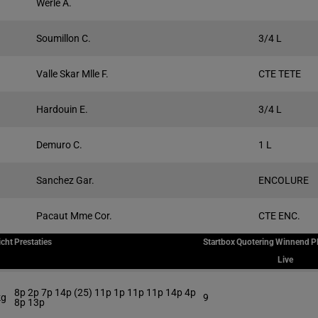
Werle A.
Soumillon C.
3/4 L
Valle Skar Mlle F.
CTE TETE
Hardouin E.
3/4 L
Demuro C.
1 L
Sanchez Gar.
ENCOLURE
Pacaut Mme Cor.
CTE ENC.
cht
Prestaties
Startbox
Quotering
Winnend
P
Live
8p 2p 7p 14p (25) 11p 1p 11p 11p 14p 4p
kg
9
8p 13p