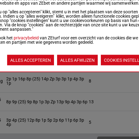
3p (25) 3p 10p (24) 7p
1
website en apps van ZEbet en andere partijen waarmee wij samenwerken
u op "alles accepteren" klikt, stemt u in met het plaatsen van deze soorten
. Indien u op "alles weigeren" klikt, worden alleen functionele cookies gep
5p 1p (25) 7p 1p 3p 2p 2p 2p 8p 11p 14p
knop "cookies instellingen" kunt u uw cookievoorkeuren op basis van hun 
kg
4
9p
en. Via de knop "cookies" aan de rechterzijde van onze site kunt u uw keuz
ment aanpassen."
ook het
privacybeleid
van ZEturf voor een overzicht van de cookies die we
kg
1p 3p 4p 1p (25) 5p 2p 4p 7p 7p 9p 9p 8p
11
ken en partijen met wie gegevens worden gedeeld.
5
ALLES ACCEPTEREN
ALLES AFWIJZEN
COOKIES INSTEL
4p (25) 1p 2p 1p 2p 2p 3p (24) Tp 11p 6p
10
2p 1p 16p 8p (25) 14p Zp 3p 3p 1p 4p 3p
kg
8
1p
5
8p 9p (25) 9p 8p 1p 3p Zp 13p 9p 4p 3p 6p
13
5
3p 4p (25) 12p 8p 1p 5p 2p 6p 11p 6p 3p
5
4p