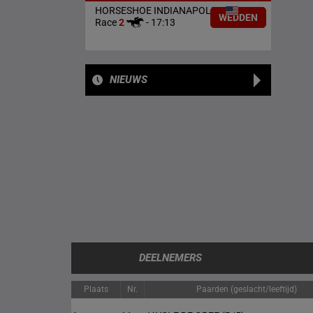
HORSESHOE INDIANAPOLIS
WEDDEN
Race
2
-
17:13
NIEUWS
DEELNEMERS
Plaats
Nr.
Paarden (geslacht/leeftijd)