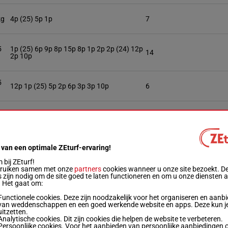
kg
4p (25) 5p 1p
7
5
1p (25) 6p 9p 8p 15p 8p 1p 2p 2p (24) 12p
14
2p 10p
5
12p 1p (25) 5p 2p 6p 3p 3p 10p
6
1p 1p 3p 12p 8p 1p 13p (25) 15p 9p 6p 9p
kg
3
2p
 van een optimale ZEturf-ervaring!
7p 14p 14p 10p (25) 4p 6p 5p 3p 1p 8p
kg
2
12p 13p
bij ZEturf!
bruiken samen met onze
partners
cookies wanneer u onze site bezoekt. D
 zijn nodig om de site goed te laten functioneren en om u onze diensten 
. Het gaat om:
8p 11p 11p (25) 13p 1p 3p 11p 3p 13p 2p
kg
12
Functionele cookies. Deze zijn noodzakelijk voor het organiseren en aanb
5p 8p
van weddenschappen en een goed werkende website en apps. Deze kun je
uitzetten.
Analytische cookies. Dit zijn cookies die helpen de website te verbeteren.
5
Persoonlijke cookies. Voor het aanbieden van persoonlijke aanbiedingen 