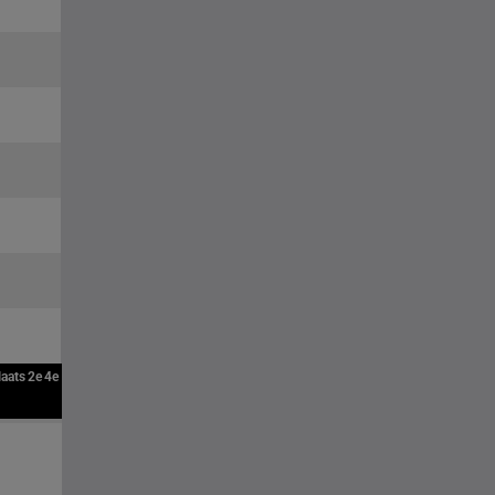
laats
2e
4e