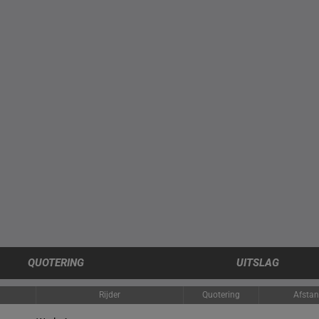
QUOTERING
UITSLAG
Rijder
Quotering
Afsta