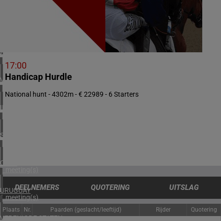
2 meeting(s)
NOORWEGEN
1 meeting(s)
ZUID-AFRIKA
1 meeting(s)
17:00
Handicap Hurdle
VERENIGD KONINKRIJK
3 meeting(s)
National hunt - 4302m - € 22989 - 6 Starters
IERLAND
2 meeting(s)
SPANJE
1 meeting(s)
CHILI
1 meeting(s)
DEELNEMERS
QUOTERING
UITSLAG
URUGUAY
1 meeting(s)
Plaats
Nr.
Paarden (geslacht/leeftijd)
Rijder
Quotering
VERENIGDE STATEN