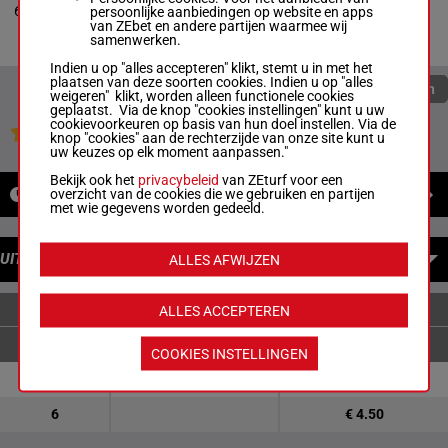
67.5
6
R/11 -
67.5 kg
R/11
2h Ts 1s
persoonlijke aanbiedingen op website en apps
kg
3s (25) 1h 4s 1s 1s 2h
5s 1s 1s
van ZEbet en andere partijen waarmee wij
Ts 1s 5s 1s 1s 7s
7s
samenwerken.
Indien u op "alles accepteren" klikt, stemt u in met het
plaatsen van deze soorten cookies. Indien u op "alles
Quoteringen verversen
weigeren" klikt, worden alleen functionele cookies
geplaatst. Via de knop "cookies instellingen" kunt u uw
cookievoorkeuren op basis van hun doel instellen. Via de
Jouw favoriete paarden
knop "cookies" aan de rechterzijde van onze site kunt u
uw keuzes op elk moment aanpassen."
Bekijk ook het
privacybeleid
van ZEturf voor een
NIEUWS
overzicht van de cookies die we gebruiken en partijen
met wie gegevens worden gedeeld.
UITBETALINGEN
ALLES AFWIJZEN
ENKELVOUDIGE WEDDENSCHAPPEN
ALLES ACCEPTEREN
COOKIES INSTELLINGEN
1
€ 3.80
€ 1.90
6
€ 4.50