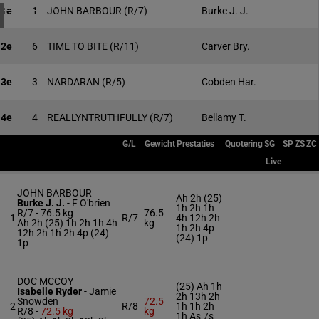
4 meeting(s)
1e
1
JOHN BARBOUR
(R/7)
Burke J. J.
2e
6
TIME TO BITE
(R/11)
Carver Bry.
3e
3
NARDARAN
(R/5)
Cobden Har.
4e
4
REALLYNTRUTHFULLY
(R/7)
Bellamy T.
G/L
Gewicht
Prestaties
Quotering
SG
SP
ZS
ZC
Live
JOHN BARBOUR
Ah 2h (25)
Burke J. J.
-
F O'brien
1h 2h 1h
R/7 -
76.5 kg
76.5
1
R/7
4h 12h 2h
Ah 2h (25) 1h 2h 1h 4h
kg
1h 2h 4p
12h 2h 1h 2h 4p (24)
(24) 1p
1p
DOC MCCOY
(25) Ah 1h
Isabelle Ryder
-
Jamie
2h 13h 2h
Snowden
72.5
2
R/8
1h 1h 2h
R/8 -
72.5 kg
kg
1h As 7s