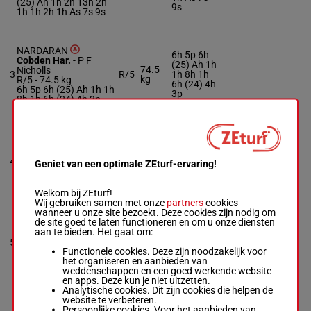
(25) Ah 1h 2h 13h 2h
9s
1h 1h 2h 1h As 7s 9s
NARDARAN
6h 5p 6h
Cobden Har.
-
P F
(25) Ah 1h
74.5
Nicholls
3
R/5
1h 8h 1h
kg
R/5 -
74.5 kg
6h (24) 4h
6h 5p 6h (25) Ah 1h 1h
3p
8h 1h 6h (24) 4h 3p
REALLYNTRUTHFULLY
Bellamy T.
-
K Bailey &
As (25) 6s
M Nicholls
1s 9h 1h
4
R/7
74 kg
Geniet van een optimale ZEturf-ervaring!
R/7 -
74 kg
2h 5h (24)
As (25) 6s 1s 9h 1h 2h
1h 3h 4p
5h (24) 1h 3h 4p
Welkom bij ZEturf!
Wij gebruiken samen met onze
partners
cookies
wanneer u onze site bezoekt. Deze cookies zijn nodig om
de site goed te laten functioneren en om u onze diensten
KHAFRE
aan te bieden. Het gaat om:
Paddy Hanlon
-
S
1h 1h (25)
5
Hosie
R/6
72 kg
4h 7h
Functionele cookies. Deze zijn noodzakelijk voor
R/6 -
72 kg
het organiseren en aanbieden van
1h 1h (25) 4h 7h
weddenschappen en een goed werkende website
en apps. Deze kun je niet uitzetten.
Analytische cookies. Dit zijn cookies die helpen de
TIME TO BITE
3s (25) 1h
website te verbeteren.
Carver Bry.
-
C Honour
4s 1s 1s
Persoonlijke cookies. Voor het aanbieden van