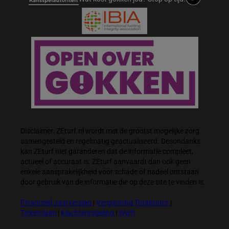
Disclaimer: ZEturf.nl wordt met de grootst mogelijke zorg
samengesteld en regelmatig geactualiseerd. Desondanks
kan ZEturf niet garanderen dat de informatie compleet,
actueel of accuraat is. ZEturf aanvaardt dan ook geen
enkele aansprakelijkheid voor schade of nadeel ontstaan
door gebruik van de informatie die op deze site te vinden is.
Financieel Jaarverslag
|
Vergunning Totalisator
|
Ticketclaim
|
Klachtenregeling
|
Wwft