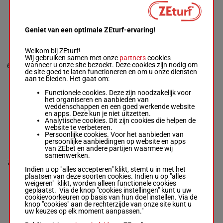
1p
Geniet van een optimale ZEturf-ervaring!
LOCO Y
DEMENTE
Jonathan
Welkom bij ZEturf!
Andres Castillo
5p 2p 4p
Wij gebruiken samen met onze
partners
cookies
Tapia
-
Aldo
2p 3p 6p
wanneer u onze site bezoekt. Deze cookies zijn nodig om
6
Rodolfo Parra
H/6
61 kg
6
8p 10p
de site goed te laten functioneren en om u onze diensten
Box: 6 -
H/6 -
61
(25) 3p 9p
aan te bieden. Het gaat om:
kg
5p 2p 4p 2p 3p
Functionele cookies. Deze zijn noodzakelijk voor
6p 8p 10p (25)
het organiseren en aanbieden van
3p 9p
weddenschappen en een goed werkende website
en apps. Deze kun je niet uitzetten.
Analytische cookies. Dit zijn cookies die helpen de
website te verbeteren.
RED AND RED
Persoonlijke cookies. Voor het aanbieden van
Joaquin
persoonlijke aanbiedingen op website en apps
Alejandro
van ZEbet en andere partijen waarmee wij
Herrera
2p 5p 1p
samenwerken.
Olivares
-
Oscar
(25) 9p 7p
7
Javier Donate
H/5
57 kg
7
6p 11p 6p
Indien u op "alles accepteren" klikt, stemt u in met het
Box: 7 -
H/5 -
57
1p 5p
plaatsen van deze soorten cookies. Indien u op "alles
kg
weigeren" klikt, worden alleen functionele cookies
2p 5p 1p (25) 9p
geplaatst. Via de knop "cookies instellingen" kunt u uw
7p 6p 11p 6p 1p
cookievoorkeuren op basis van hun doel instellen. Via de
5p
knop "cookies" aan de rechterzijde van onze site kunt u
uw keuzes op elk moment aanpassen."