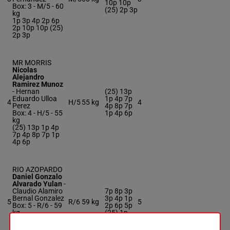
10p 10p
Box: 3 -
M/5 -
60
(25) 2p 3p
kg
1p 3p 4p 2p 6p
2p 10p 10p (25)
2p 3p
MR MORRIS
Nicolas
Alejandro
Ramirez Munoz
-
Hernan
(25) 13p
Eduardo Ulloa
1p 4p 7p
4
H/5
55 kg
4
Perez
4p 8p 7p
Box: 4 -
H/5 -
55
1p 4p 6p
kg
(25) 13p 1p 4p
7p 4p 8p 7p 1p
4p 6p
RIO AZOPARDO
Daniel Gonzalo
Alvarado Yulan
-
Claudio Alamiro
7p 8p 3p
Bernal Gonzalez
3p 4p 1p
5
R/6
59 kg
5
Box: 5 -
R/6 -
59
2p 6p 5p
kg
(25) 1p
7p 8p 3p 3p 4p
1p 2p 6p 5p (25)