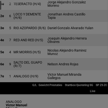
4 meeting(s)
Jorge Alejandro Gonzalez
1e
2
TESERACTO
(H/4)
Moreno
LOCO Y DEMENTE
Jonathan Andres Castillo
2e
6
(H/6)
Tapia
3e
5
RIO AZOPARDO
(R/6)
Daniel Gonzalo Alvarado Yulan
Joaquin Alejandro Herrera
4e
7
RED AND RED
(H/5)
Olivares
Nicolas Alejandro Ramirez
5e
4
MR MORRIS
(H/5)
Munoz
SALTO DEL GUAPO
6e
9
Nelson Andres Rojas
(R/7)
Victor Manuel Miranda
7e
1
ANALOGO
(H/9)
Gallegos
G/L
Gewicht
Prestaties
Startbox
Quotering
SG
SP
ZS
ZC
Live
ANALOGO
Victor Manuel