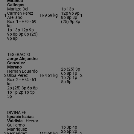
Miranda
Gallegos
-
Maritza Del
1p 13p
Carmen Perez
12p 9p 9p
1
H/9
59 kg
1
Arellano
8p 8p 8p
Box: 1 -
H/9 -
59
(25) 9p 8p
kg
1p 13p 12p 9p
9p 8p 8p 8p (25)
9p 8p
TESERACTO
Jorge Alejandro
Gonzalez
Moreno
-
2p (25) 3p
Hernan Eduardo
6p 8p 1p
2
Ulloa Perez
H/4
61 kg
2
1p 2p 1p
Box: 2 -
H/4 -
61
5p 5p
kg
2p (25) 3p 6p 8p
1p 1p 2p 1p 5p
5p
DIVINA FE
Ignacio Isaias
Valdivia
-
Hector
Guillermo
1p 3p 4p
Manriquez
2p 6p 2p
3
Fernandez
M/5
60 kg
3