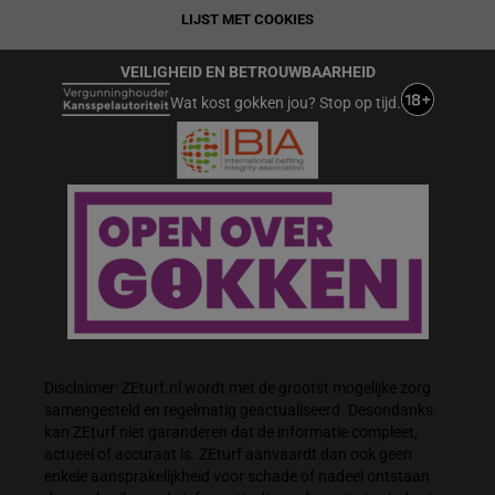
LIJST MET COOKIES
VEILIGHEID EN BETROUWBAARHEID
Wat kost gokken jou? Stop op tijd.
Disclaimer: ZEturf.nl wordt met de grootst mogelijke zorg
samengesteld en regelmatig geactualiseerd. Desondanks
kan ZEturf niet garanderen dat de informatie compleet,
actueel of accuraat is. ZEturf aanvaardt dan ook geen
enkele aansprakelijkheid voor schade of nadeel ontstaan