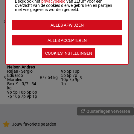
EL CASTI
Bekijk ook het
privacybeleid
van ZEturf voor een
Jorge Eduardo
overzicht van de cookies die we gebruiken en partijen
Zuniga
-
met wie gegevens worden gedeeld.
Domingo
1p 1p 2p
Enrique Matte
13p (25)
8
D'Etigny
H/6
53 kg
13p 7p 6p
8
ALLES AFWIJZEN
Box: 8 -
H/6 -
53
12p 13p
kg
15p
1p 1p 2p 13p
(25) 13p 7p 6p
ALLES ACCEPTEREN
12p 13p 15p
COOKIES INSTELLINGEN
SALTO DEL
GUAPO
Nelson Andres
Rojas
-
Sergio
9p 5p 10p
Eduardo
5p 6p 7p
9
R/7
54 kg
9
Morales
10p 7p 9p
Box: 9 -
R/7 -
54
1p
kg
9p 5p 10p 5p 6p
7p 10p 7p 9p 1p
Quoteringen verversen
Jouw favoriete paarden