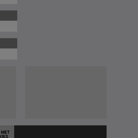
T MET
KIES