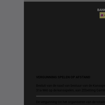
BAN
VERGUNNING SPELEN OP AFSTAND
Besluit van de raad van bestuur van de Kansspel
31a Wet op de kansspelen, aan ZEbetting Gami
De vergunning tot het organiseren van de total