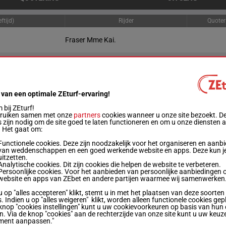
ftijd)
Rijder
Quoter
Fraser Mme Kai.
Nolan Dav.
Allan D.
 van een optimale ZEturf-ervaring!
bij ZEturf!
bruiken samen met onze
partners
cookies wanneer u onze site bezoekt. D
James S.
 zijn nodig om de site goed te laten functioneren en om u onze diensten 
. Het gaat om:
/L
Gewicht
Prestaties
Startbox
Quotering
Winnend
Plaats
Functionele cookies. Deze zijn noodzakelijk voor het organiseren en aanb
Live
van weddenschappen en een goed werkende website en apps. Deze kun je
uitzetten.
Analytische cookies. Dit zijn cookies die helpen de website te verbeteren.
R/2
61.5 kg
1p
4
Persoonlijke cookies. Voor het aanbieden van persoonlijke aanbiedingen 
website en apps van ZEbet en andere partijen waarmee wij samenwerken
u op "alles accepteren" klikt, stemt u in met het plaatsen van deze soorten
H/2
59 kg
1
. Indien u op "alles weigeren" klikt, worden alleen functionele cookies gep
knop "cookies instellingen" kunt u uw cookievoorkeuren op basis van hun 
en. Via de knop "cookies" aan de rechterzijde van onze site kunt u uw keuz
ment aanpassen."