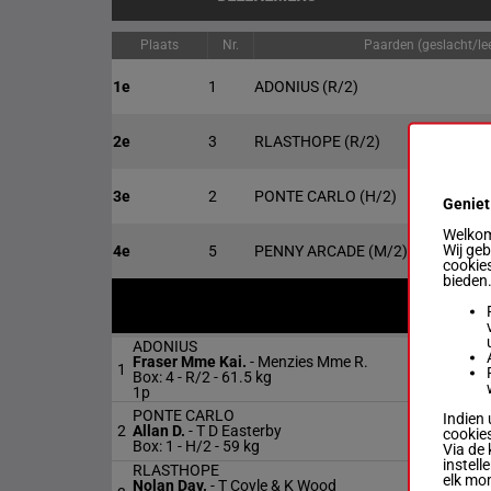
Plaats
Nr.
Paarden (geslacht/lee
1e
1
ADONIUS
(R/2)
2e
3
RLASTHOPE
(R/2)
3e
2
PONTE CARLO
(H/2)
Geniet
Welkom 
Wij ge
4e
5
PENNY ARCADE
(M/2)
cookies
bieden
G
ADONIUS
Fraser Mme Kai.
-
Menzies Mme R.
1
Box: 4 -
R/2 -
61.5 kg
1p
PONTE CARLO
Indien 
2
Allan D.
-
T D Easterby
cookies
Box: 1 -
H/2 -
59 kg
Via de 
instell
RLASTHOPE
elk mo
Nolan Dav.
-
T Coyle & K Wood