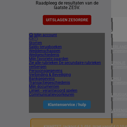
Raadpleeg de resultaten van de
1 meetin
laatste ZE5V.
ZUID-AF
1 meetin
UITSLAGEN ZE5ORDRE
VERENIG
Mijn account
3 meetin
Storten
Saldo terugboeken
IERLAN
Weddenschappen
2 meetin
Wedgeschiedenis
Mijn favoriete paarden
Zie alle rubrieken
De secundaire rubrieken
SPANJE
verbergen
1 meetin
Persoonsgegevens
Verbinding & Beveiliging
Bankgegevens
CHILI
Transactiegeschiedenis
1 meetin
Mijn documenten
Limiet - verantwoord spelen
Communicatievoorkeuren
URUGUA
1 meetin
Klantenservice / hulp
VERENIG
4 meetin
i
KWARTET Jackpot € 3.484. Inzet vanaf € 0,10 p