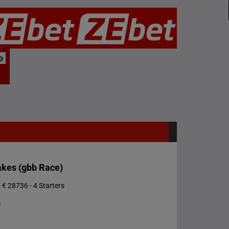
akes (gbb Race)
 € 28736 - 4 Starters
s