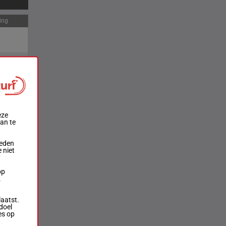
ing
eze
aan te
2e
4e
ieden
 niet
op
.
laatst.
doel
es op