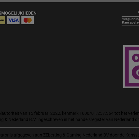
KMOGELIJKHEDEN
autoriteit van 15 februari 2022, kenmerk 1600/01.257.364 tot het verlene
ng & Nederland B.V. ingeschreven in het handelsregister van Nederland
isator is afgegeven aan ZEbetting & Gaming Nederland BV door de Kanssp