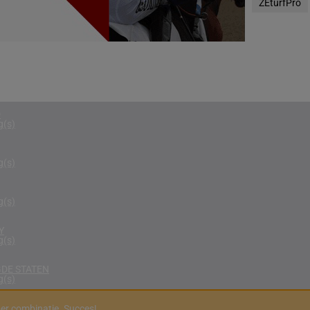
ZEturfPro
g(s)
RIKA
g(s)
D KONINKRIJK
g(s)
D
g(s)
g(s)
g(s)
Y
g(s)
DE STATEN
g(s)
er combinatie. Succes!