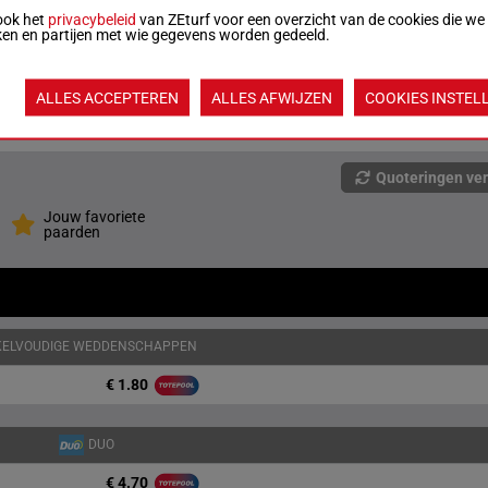
R/2
59 kg
5p
2
ook het
privacybeleid
van ZEturf voor een overzicht van de cookies die we
ken en partijen met wie gegevens worden gedeeld.
M/2
57 kg
ALLES ACCEPTEREN
ALLES AFWIJZEN
COOKIES INSTEL
M/2
57 kg
5
Quoteringen ve
Jouw favoriete
paarden
KELVOUDIGE WEDDENSCHAPPEN
€ 1.80
DUO
€ 4.70