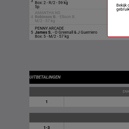
3
Box: 2 -
R/2 -
59 kg
Bekijk 
5p
gebrui
AMANTHA NS
4
Robinson B.
-
Ellison B.
M/2 -
57 kg
PENNY ARCADE
5
James S.
-
O Greenall & J Guerriero
Box: 5 -
M/2 -
57 kg
UITBETALINGEN
EN
1
1-3