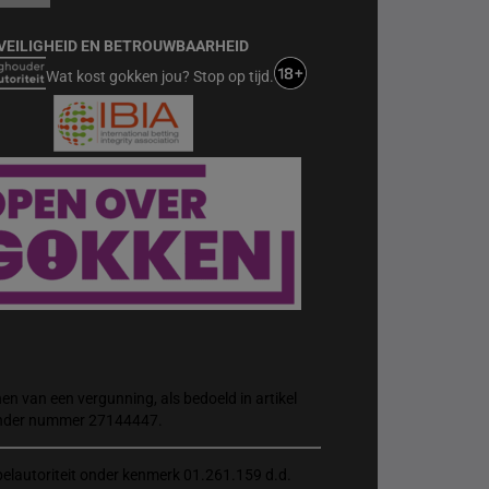
VEILIGHEID EN BETROUWBAARHEID
Wat kost gokken jou? Stop op tijd.
n van een vergunning, als bedoeld in artikel
 onder nummer 27144447.
elautoriteit onder kenmerk 01.261.159 d.d.