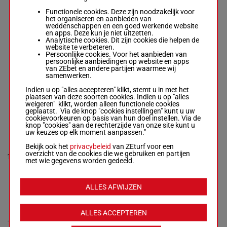
Gonzalo
11p (25)
56.5
8
Menchaca
H/5
6p 7p 4p
8
Functionele cookies. Deze zijn noodzakelijk voor
kg
Box: 8 -
H/5 -
56.5
1p
het organiseren en aanbieden van
kg
weddenschappen en een goed werkende website
11p (25) 6p 7p 4p
en apps. Deze kun je niet uitzetten.
1p
Analytische cookies. Dit zijn cookies die helpen de
website te verbeteren.
Persoonlijke cookies. Voor het aanbieden van
persoonlijke aanbiedingen op website en apps
VERDUGO
van ZEbet en andere partijen waarmee wij
Pedro Muniz
-
samenwerken.
Jose M. Morales
56.5
6p 6p 3p
9
Castillo
H/5
9
Indien u op "alles accepteren" klikt, stemt u in met het
kg
6p 2p
Box: 9 -
H/5 -
56.5
plaatsen van deze soorten cookies. Indien u op "alles
kg
weigeren" klikt, worden alleen functionele cookies
6p 6p 3p 6p 2p
geplaatst. Via de knop "cookies instellingen" kunt u uw
cookievoorkeuren op basis van hun doel instellen. Via de
knop "cookies" aan de rechterzijde van onze site kunt u
uw keuzes op elk moment aanpassen."
NIKISCA
Hector Fabian
Bekijk ook het
privacybeleid
van ZEturf voor een
Lazo
-
Maria
57.5
5p 3p 3p
overzicht van de cookies die we gebruiken en partijen
10
Ximena Marrero
H/5
10
kg
1p 1p
met wie gegevens worden gedeeld.
Box: 10 -
H/5 -
57.5 kg
5p 3p 3p 1p 1p
ALLES AFWIJZEN
CARIOTIPO NS
Scratched
-
Juan
ALLES ACCEPTEREN
1p 2p
F. Tarragona
56.5
11
H/5
(25) 2p
H/5 -
56.5 kg
kg