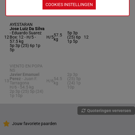
6p 8p
1p 2p (25) 2p 6p
COOKIES INSTELLINGEN
8p
AYESTARAN
Jose Luiz Da Silva
-
Eduardo Suarez
5p 3p
57.5
12
Box: 12 -
H/5 -
H/5
(25) 6p
12
kg
57.5 kg
1p 5p
5p 3p (25) 6p 1p
5p
VIENTO EN POPA
NS
Javier Emanuel
2p 3p
Perez
-
Juan F.
54.5
(25) 5p
13
H/6
Tarragona
kg
(24) 1p
H/6 -
54.5 kg
10p
2p 3p (25) 5p (24)
1p 10p
Quoteringen verversen
Jouw favoriete paarden