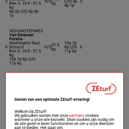
5
H/4
(25) 4p
5
Box: 5 -
H/4 -
57.5
kg
4p 1p
kg
6p 2p (25) 4p 4p
1p
SEGUINOTEPARES
Yair Emanuel
Pereira
-
Washington Raul
10p 7p
57.5
6
Bonacci
H/5
8p (25)
6
kg
Box: 6 -
H/5 -
57.5
11p 6p
kg
10p 7p 8p (25)
11p 6p
BOGOR
Cristian Moreno
-
Angel Eliberto
57.5
7p 10p
7
Barbosa
H/5
7
kg
6p 1p 5p
Box: 7 -
H/5 -
57.5
kg
Geniet van een optimale ZEturf-ervaring!
7p 10p 6p 1p 5p
Welkom bij ZEturf!
Wij gebruiken samen met onze
partners
cookies
NAIRO MP
wanneer u onze site bezoekt. Deze cookies zijn nodig om
Carlos Andres
de site goed te laten functioneren en om u onze diensten
Romero
-
Jose
aan te bieden. Het gaat om: