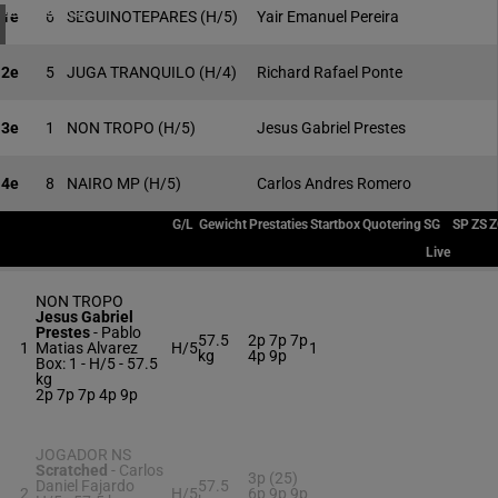
4 meeting(s)
1e
6
SEGUINOTEPARES
(H/5)
Yair Emanuel Pereira
2e
5
JUGA TRANQUILO
(H/4)
Richard Rafael Ponte
3e
1
NON TROPO
(H/5)
Jesus Gabriel Prestes
4e
8
NAIRO MP
(H/5)
Carlos Andres Romero
G/L
Gewicht
Prestaties
Startbox
Quotering
SG
SP
ZS
Z
Live
NON TROPO
Jesus Gabriel
Prestes
-
Pablo
57.5
2p 7p 7p
1
Matias Alvarez
H/5
1
kg
4p 9p
Box: 1 -
H/5 -
57.5
kg
2p 7p 7p 4p 9p
JOGADOR NS
Scratched
-
Carlos
3p (25)
Daniel Fajardo
57.5
2
H/5
6p 9p 9p