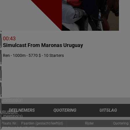
2 meeting(s)
NOORWEGEN
1 meeting(s)
ZUID-AFRIKA
1 meeting(s)
00:43
Simulcast From Maronas Uruguay
VERENIGD KONINKRIJK
3 meeting(s)
Ren - 1000m - 5770 $ - 10 Starters
IERLAND
2 meeting(s)
SPANJE
1 meeting(s)
CHILI
1 meeting(s)
DEELNEMERS
QUOTERING
UITSLAG
URUGUAY
1 meeting(s)
Plaats
Nr.
Paarden (geslacht/leeftijd)
Rijder
Quotering
VERENIGDE STATEN