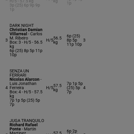
H/5 -
57.5 kg
kg
1p
3p (25) 6p 9p 9p
1p
DARK NIGHT
Christian Damian
Villarreal
-
Carlos
6p (25)
M. Ribeiro
56.5
3
H/5
8p 5p
3
Box: 3 -
H/5 -
56.5
kg
11p 10p
kg
6p (25) 8p 5p 11p
10p
SENZA UN
FERRARI
Nicolas Alarcon
-
Luis Jonathan
7p 1p 5p
57.5
4
Ferreira
H/5
(25) 5p
4
kg
Box: 4 -
H/5 -
57.5
7p
kg
7p 1p 5p (25) 5p
7p
JUGA TRANQUILO
Richard Rafael
Ponte
-
Martin
6p 2p
Martinez
57.5