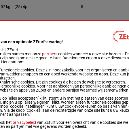
57 kg
(25) 4p
5
57 kg
9p
8
57 kg
(25) 4p
6
 van een optimale ZEturf-ervaring!
bij ZEturf!
bruiken samen met onze
partners
cookies wanneer u onze site bezoekt. D
57 kg
2
 zijn nodig om de site goed te laten functioneren en om u onze diensten 
. Het gaat om:
Functionele cookies. Deze zijn noodzakelijk voor het organiseren en aanb
57 kg
7p 5p
7
van weddenschappen en een goed werkende website en apps. Deze kun je
uitzetten.
Analytische cookies. Dit zijn cookies die helpen de website te verbeteren.
Persoonlijke cookies. Voor het aanbieden van persoonlijke aanbiedingen 
website en apps van ZEbet en andere partijen waarmee wij samenwerken
56.5 kg
8p (25) 8p 4p 7p 4p 6p 2p 11p 4p 4p
4
u op "alles accepteren" klikt, stemt u in met het plaatsen van deze soorten
. Indien u op "alles weigeren" klikt, worden alleen functionele cookies gep
knop "cookies instellingen" kunt u uw cookievoorkeuren op basis van hun 
55.5 kg
(25) 7p 7p (24) 2p 4p 3p
3
en. Via de knop "cookies" aan de rechterzijde van onze site kunt u uw keuz
ment aanpassen."
ook het
privacybeleid
van ZEturf voor een overzicht van de cookies die we
53.5 kg
8p
1
ken en partijen met wie gegevens worden gedeeld.