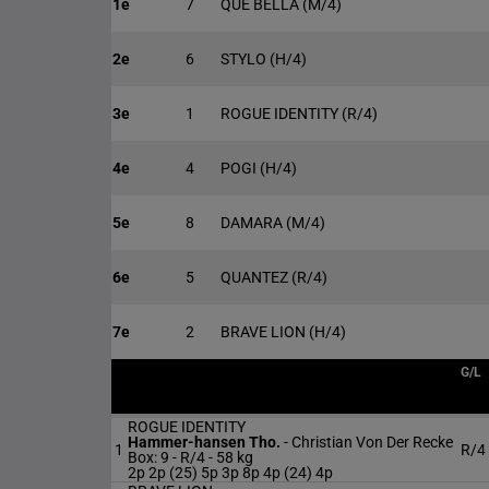
1e
7
QUE BELLA
(M/4)
2e
6
STYLO
(H/4)
3e
1
ROGUE IDENTITY
(R/4)
4e
4
POGI
(H/4)
5e
8
DAMARA
(M/4)
6e
5
QUANTEZ
(R/4)
7e
2
BRAVE LION
(H/4)
G/L
ROGUE IDENTITY
Hammer-hansen Tho.
-
Christian Von Der Recke
1
R/4
Box: 9 -
R/4 -
58 kg
2p 2p (25) 5p 3p 8p 4p (24) 4p