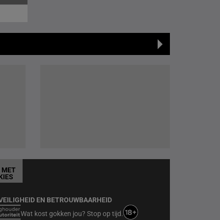
T MET
KIES
VEILIGHEID EN BETROUWBAARHEID
Wat kost gokken jou? Stop op tijd.