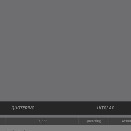
QUOTERING
UITSLAG
Rijder
Quotering
Afsta