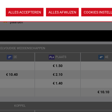
Quoteringen ve
ALLES ACCEPTEREN
ALLES AFWIJZEN
COOKIES INSTEL
Jouw favoriete
paarden
KELVOUDIGE WEDDENSCHAPPEN
2E
PLAATS
4E
€ 1.50
€ 10.40
€ 2.10
€ 1.40
€ 10.10
KOPPEL