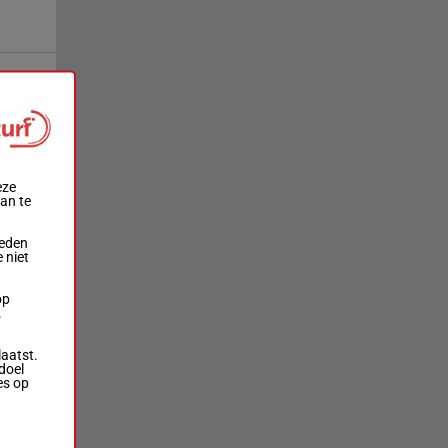
eze
aan te
ieden
 niet
op
.
laatst.
doel
es op