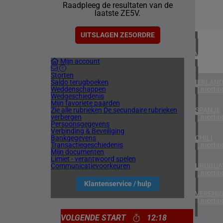
Raadpleeg de resultaten van de
1 meetin
laatste ZE5V.
ZUID-AF
1 meetin
UITSLAGEN ZE5ORDRE
VERENIG
Mijn account
3 meetin
Storten
Saldo terugboeken
IERLAN
Weddenschappen
2 meetin
Wedgeschiedenis
Mijn favoriete paarden
Zie alle rubrieken
De secundaire rubrieken
SPANJE
verbergen
1 meetin
Persoonsgegevens
Verbinding & Beveiliging
Bankgegevens
CHILI
Transactiegeschiedenis
1 meetin
Mijn documenten
Limiet - verantwoord spelen
Communicatievoorkeuren
URUGUA
1 meetin
Klantenservice / hulp
VERENIG
4 meetin
VOLGENDE START
12:18