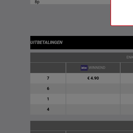
8p
UITBETALINGEN
EN
WINNEND
7
€ 4.90
6
1
4