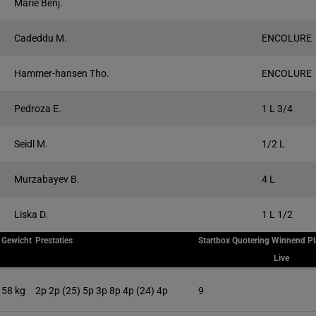
Marie Benj.
Cadeddu M.
ENCOLURE
Hammer-hansen Tho.
ENCOLURE
Pedroza E.
1 L 3/4
Seidl M.
1/2 L
Murzabayev B.
4 L
Liska D.
1 L 1/2
Gewicht
Prestaties
Startbox
Quotering
Winnend
Pl
Live
58 kg
2p 2p (25) 5p 3p 8p 4p (24) 4p
9