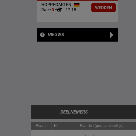
HOPPEGARTEN
WEDDEN
Race
3
-
12:18
NIEUWS
DEELNEMERS
Plaats
Nr.
Paarden (geslacht/leeftijd)