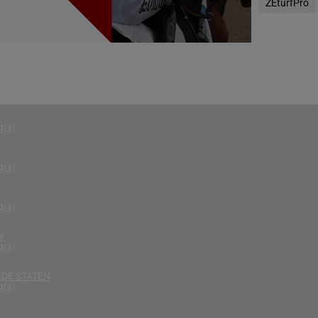
ZEturfPro
g(s)
RIKA
g(s)
D KONINKRIJK
g(s)
D
g(s)
g(s)
g(s)
Y
g(s)
DE STATEN
g(s)