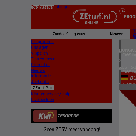
Inloggen
Registreren
PROG
Zondag 9 augustus
Nieuws:
Programma
Z
|
Uitslagen
L
HONGKO
V-spellen
1 meetin
Tips en meer
Promoties
AUSTRAL
Nieuws
2 meetin
Informatie
D
Jackpots
FRANKR
ZEturf Pro
7 meetin
2
Klantenservice / hulp
Live beelden
DUITSL
12/04/
1 meetin
ZE5ORDRE
ZWEDEN
2 meetin
Geen ZE5V meer vandaag!
NOORW