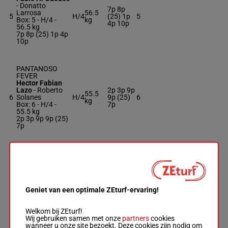
-
Donatto
7p 8p
Larrosa
56.5
5
H/4
(25) 1p
5
Box: 5 -
H/4 -
kg
4p 10p
56.5 kg
7p 8p (25) 1p 4p
10p
PANTANOSO
FEVER
Hector Fabian
Lazo
-
Roberto
2p 3p 9p
55.5
6
Solanes
H/4
9p (25)
6
kg
Box: 6 -
H/4 -
7p
55.5 kg
2p 3p 9p 9p (25)
7p
BEST MOON
Edison Rodrigo
Rosas
-
Maria
56.5
2p 4p 6p
7
Ximena Marrero
H/4
7
kg
6p 1p
Box: 7 -
H/4 -
56.5 kg
Geniet van een optimale ZEturf-ervaring!
2p 4p 6p 6p 1p
Welkom bij ZEturf!
Wij gebruiken samen met onze
partners
cookies
NINO DIABLO
wanneer u onze site bezoekt. Deze cookies zijn nodig om