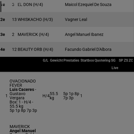
4 meeting(s)
1e
3
EL DON
(H/4)
Maicol Ezequiel De Souza
2e
13
WHISKACHO
(H/3)
Vagner Leal
3e
2
MAVERICK
(H/4)
Angel Manuel Ibanez
4e
12
BEAUTY ORB
(H/4)
Facundo Gabriel D'Albora
G/L
Gewicht
Prestaties
Startbox
Quotering
SG
SP
ZS
ZC
Live
OVACIONADO
FEVER
Luis Caceres
-
Gustavo
55.5
5p 1p 8p
1
H/4
1
Vergara
kg
7p 3p
Box: 1 -
H/4 -
55.5 kg
5p 1p 8p 7p 3p
MAVERICK
Angel Manuel