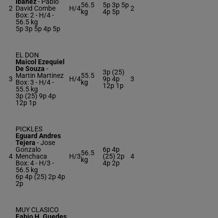
Ibanez
-
Pablo
56.5
5p 3p 5p
2
David Combe
H/4
2
kg
4p 5p
Box: 2 -
H/4 -
56.5 kg
5p 3p 5p 4p 5p
EL DON
Maicol Ezequiel
De Souza
-
3p (25)
Martin Martinez
55.5
3
H/4
9p 4p
3
Box: 3 -
H/4 -
kg
12p 1p
55.5 kg
3p (25) 9p 4p
12p 1p
PICKLES
Eguard Andres
Tejera
-
Jose
Gonzalo
6p 4p
56.5
4
Menchaca
H/3
(25) 2p
4
kg
Box: 4 -
H/3 -
4p 2p
56.5 kg
6p 4p (25) 2p 4p
2p
MUY CLASICO
Fabio H. Guedes