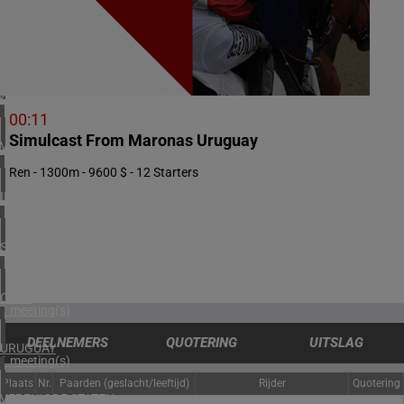
2 meeting(s)
NOORWEGEN
1 meeting(s)
ZUID-AFRIKA
1 meeting(s)
00:11
Simulcast From Maronas Uruguay
VERENIGD KONINKRIJK
3 meeting(s)
Ren - 1300m - 9600 $ - 12 Starters
IERLAND
2 meeting(s)
SPANJE
1 meeting(s)
CHILI
1 meeting(s)
DEELNEMERS
QUOTERING
UITSLAG
URUGUAY
1 meeting(s)
Plaats
Nr.
Paarden (geslacht/leeftijd)
Rijder
Quotering
VERENIGDE STATEN