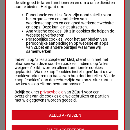
NS
de site goed te laten functioneren en om u onze diensten
Agustin
aan te bieden. Het gaat om:
Ezequiel Leines
55.5
6p 7p 7p
8
H/4
-
Gustavo Daniel
kg
5p 10p
Functionele cookies. Deze zijn noodzakelijk voor
Blengio
het organiseren en aanbieden van
H/4 -
55.5 kg
weddenschappen en een goed werkende website
6p 7p 7p 5p 10p
en apps. Deze kun je niet uitzetten.
Analytische cookies. Dit zijn cookies die helpen de
website te verbeteren.
Persoonlijke cookies. Voor het aanbieden van
TUCI TUCI
persoonlijke aanbiedingen op website en apps
Jose Luiz Da
van ZEbet en andere partijen waarmee wij
Silva
-
Jorge
samenwerken.
4p 8p
Javier Rey Cairo
55.5
9
H/4
(25) 4p
9
Box: 9 -
H/4 -
kg
Indien u op "alles accepteren" klikt, stemt u in met het
1p 6p
55.5 kg
plaatsen van deze soorten cookies. Indien u op "alles
4p 8p (25) 4p 1p
weigeren" klikt, worden alleen functionele cookies
6p
geplaatst. Via de knop "cookies instellingen" kunt u uw
cookievoorkeuren op basis van hun doel instellen. Via de
knop "cookies" aan de rechterzijde van onze site kunt u
uw keuzes op elk moment aanpassen."
OCASION
Acedenir Gulart
Bekijk ook het
privacybeleid
van ZEturf voor een
-
Facundo
55.5
4p 3p 3p
overzicht van de cookies die we gebruiken en partijen
10
Santesteban
H/4
10
kg
2p 1p
met wie gegevens worden gedeeld.
Box: 10 -
H/4 -
55.5 kg
4p 3p 3p 2p 1p
ALLES AFWIJZEN
BLACK DOG
Diego Nicolas
ALLES ACCEPTEREN