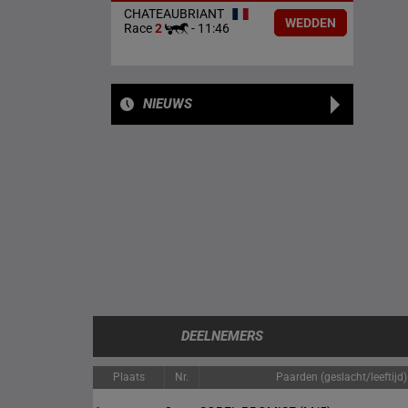
CHATEAUBRIANT
WEDDEN
Race
2
-
11:46
NIEUWS
DEELNEMERS
Plaats
Nr.
Paarden (geslacht/leeftijd)