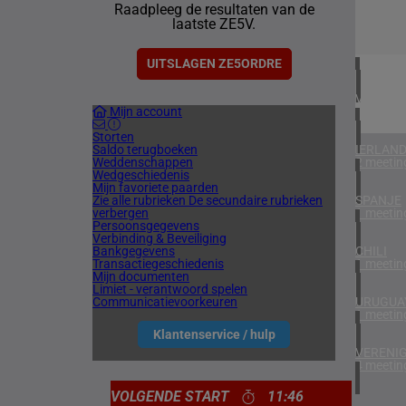
Raadpleeg de resultaten van de
1 meetin
laatste ZE5V.
ZUID-AF
1 meetin
UITSLAGEN ZE5ORDRE
VERENIG
Mijn account
3 meetin
Storten
Saldo terugboeken
IERLAN
Weddenschappen
2 meetin
Wedgeschiedenis
Mijn favoriete paarden
Zie alle rubrieken
De secundaire rubrieken
SPANJE
verbergen
1 meetin
Persoonsgegevens
Verbinding & Beveiliging
Bankgegevens
CHILI
Transactiegeschiedenis
1 meetin
Mijn documenten
Limiet - verantwoord spelen
Communicatievoorkeuren
URUGUA
1 meetin
Klantenservice / hulp
VERENIG
4 meetin
VOLGENDE START
11:46