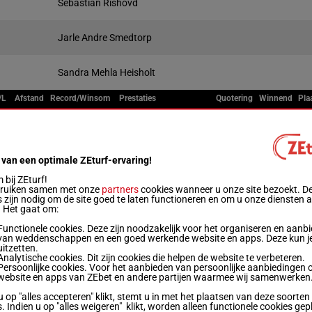
Sebastian Rishovd
Jarle Andre Smedtorp
Sandra Mehla Heisholt
/L
Afstand
Record/Winsom
Prestaties
Quotering
Winnend
Pla
Live
1'12"7
/6
2100m
6a 7a 1a 6a 5a
€ 23.991
 van een optimale ZEturf-ervaring!
bij ZEturf!
1'13"3
/5
2100m
(25) 0a 0a 0a 0a 4a
bruiken samen met onze
partners
cookies wanneer u onze site bezoekt. D
€ 20.646
 zijn nodig om de site goed te laten functioneren en om u onze diensten 
. Het gaat om:
1'13"4
Functionele cookies. Deze zijn noodzakelijk voor het organiseren en aanb
/5
2100m
4a 3a 2a 1a 3a
€ 28.330
van weddenschappen en een goed werkende website en apps. Deze kun je
uitzetten.
Analytische cookies. Dit zijn cookies die helpen de website te verbeteren.
1'13"3
Persoonlijke cookies. Voor het aanbieden van persoonlijke aanbiedingen 
/7
2100m
8a 0a 1a 1a 0a
€ 28.192
website en apps van ZEbet en andere partijen waarmee wij samenwerken
u op "alles accepteren" klikt, stemt u in met het plaatsen van deze soorten
. Indien u op "alles weigeren" klikt, worden alleen functionele cookies gep
1'13"8