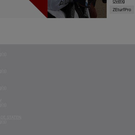
Overig
g(s)
ZEturfPro
RIKA
g(s)
D KONINKRIJK
g(s)
D
g(s)
g(s)
g(s)
Y
g(s)
DE STATEN
g(s)