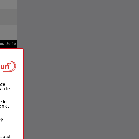
ats
2e
4e
eze
aan te
ieden
 niet
op
.
laatst.