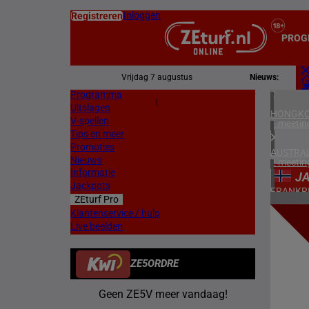
Inloggen
Registreren
PROG
Vrijdag 7 augustus
Nieuws:
Programma
Z
|
Uitslagen
L
HONGKO
V-spellen
1 meetin
Tips en meer
Promoties
AUSTRAL
Nieuws
2 meetin
Informatie
J
Jackpots
FRANKR
ZEturf Pro
7 meetin
2
Klantenservice / hulp
Live beelden
DUITSL
12/04/
1 meetin
ZE5ORDRE
ZWEDEN
2 meetin
Geen ZE5V meer vandaag!
NOORW