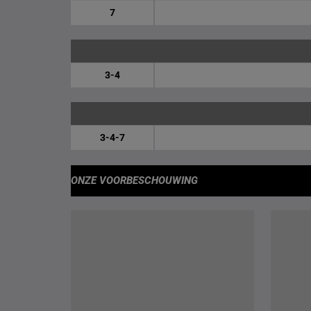
7
3-4
3-4-7
ONZE VOORBESCHOUWING