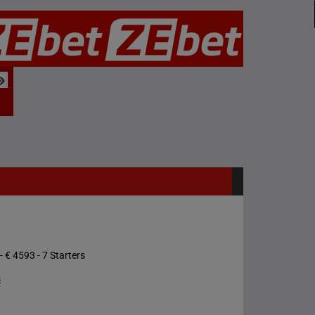
- € 4593 - 7 Starters
s