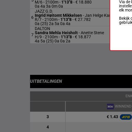
5
M
Via de 
M/6 - 2100m
-
1'13"8
- € 18.880
instell
0a 4a 3a 0m 0a
elk mo
JAZZ G.D.
Ingrid Høitomt Mikkelsen
-
Jan Helge Karlsen
6
R
Bekijk 
R/7 - 2100m
-
1'13"8
- € 27.782
gebrui
0a (25) 2a 5a 0a 4a
DALTON
Sandra Mehla Heisholt
-
Anette Stene
7
H
H/9 - 2100m
-
1'13"8
- € 18.877
4a 5a (25) 0a 0a 2a
UITBETALINGEN
EN
WINNEND
€ 1.43
3
4