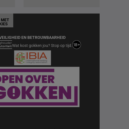
T MET
KIES
VEILIGHEID EN BETROUWBAARHEID
Wat kost gokken jou? Stop op tijd.