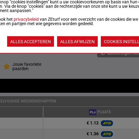
/6
2100m
0a 4a 3a 0m 0a
knop "cookies instellingen" kunt u uw cookievoorkeuren op basis van hun 
€ 18.880
en. Via de knop "cookies" aan de rechterzijde van onze site kunt u uw keuz
ment aanpassen."
1'13"8
/7
2100m
0a (25) 2a 5a 0a 4a
ook het
privacybeleid
van ZEturf voor een overzicht van de cookies die we
€ 27.782
ken en partijen met wie gegevens worden gedeeld.
1'13"8
/9
2100m
4a 5a (25) 0a 0a 2a
€ 18.877
ALLES ACCEPTEREN
ALLES AFWIJZEN
COOKIES INSTEL
Quoteringen ve
Jouw favoriete
paarden
KELVOUDIGE WEDDENSCHAPPEN
PLAATS
€ 1.12
€ 1.36