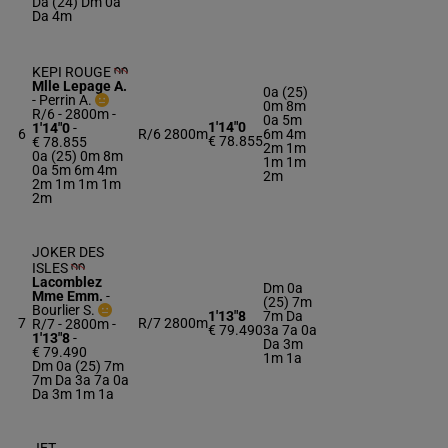
Da (24) Dm 0a
Da 4m
KEPI ROUGE
Mlle Lepage A.
0a (25)
-
Perrin A.
0m 8m
R/6 - 2800m
-
0a 5m
1'14"0
1'14"0
-
6
R/6
2800m
6m 4m
€ 78.855
€ 78.855
2m 1m
0a (25) 0m 8m
1m 1m
0a 5m 6m 4m
2m
2m 1m 1m 1m
2m
JOKER DES
ISLES
Lacomblez
Dm 0a
Mme Emm.
-
(25) 7m
Bourlier S.
1'13"8
7m Da
7
R/7
2800m
R/7 - 2800m
-
€ 79.490
3a 7a 0a
1'13"8
-
Da 3m
€ 79.490
1m 1a
Dm 0a (25) 7m
7m Da 3a 7a 0a
Da 3m 1m 1a