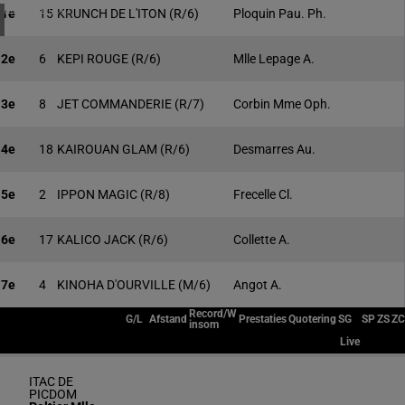
4 meeting(s)
1e
15
KRUNCH DE L'ITON
(R/6)
Ploquin Pau. Ph.
2e
6
KEPI ROUGE
(R/6)
Mlle Lepage A.
3e
8
JET COMMANDERIE
(R/7)
Corbin Mme Oph.
4e
18
KAIROUAN GLAM
(R/6)
Desmarres Au.
5e
2
IPPON MAGIC
(R/8)
Frecelle Cl.
6e
17
KALICO JACK
(R/6)
Collette A.
7e
4
KINOHA D'OURVILLE
(M/6)
Angot A.
Record/W
G/L
Afstand
Prestaties
Quotering
SG
SP
ZS
ZC
insom
Live
ITAC DE
PICDOM