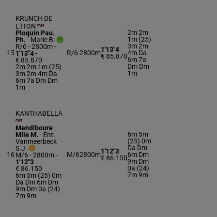
KRUNCH DE
L'ITON
2m 2m
Ploquin Pau.
1m (25)
Ph.
-
Marie B.
3m 2m
R/6 - 2800m
-
1'13"4
15
R/6
2800m
4m Da
1'13"4
-
€ 85.870
6m 7a
€ 85.870
Dm Dm
2m 2m 1m (25)
1m
3m 2m 4m Da
6m 7a Dm Dm
1m
KANTHABELLA
Mendiboure
6m 5m
Mlle M.
-
Ent.
(25) 0m
Vanmeerbeck
Da Dm
S.J.
1'12"3
16
M/6
2800m
6m Dm
M/6 - 2800m
-
€ 86.150
9m Dm
1'12"3
-
0a (24)
€ 86.150
7m 9m
6m 5m (25) 0m
Da Dm 6m Dm
9m Dm 0a (24)
7m 9m