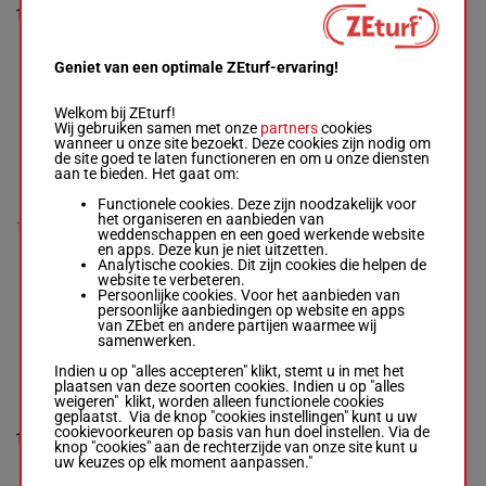
1'13"5
10
M/7
2800m
1a 7a 8a
M/7 - 2800m
-
€ 80.160
1a 4a 1a
1'13"5
-
2a 3a
€ 80.160
0a 7a 7a 7a
Geniet van een optimale ZEturf-ervaring!
(25) 1a 7a 8a
1a 4a 1a 2a 3a
Welkom bij ZEturf!
Wij gebruiken samen met onze
partners
cookies
wanneer u onze site bezoekt. Deze cookies zijn nodig om
INDIGODARCHE
de site goed te laten functioneren en om u onze diensten
NS
aan te bieden. Het gaat om:
8m Dm
Gaborit L.
-
Dm Dm
Gaborit L.
Functionele cookies. Deze zijn noodzakelijk voor
(25) Dm
R/8 - 2800m
-
het organiseren en aanbieden van
1'13"8
11
R/8
2800m
5m Dm
1'13"8
-
weddenschappen en een goed werkende website
€ 82.970
Dm Dm
€ 82.970
en apps. Deze kun je niet uitzetten.
Da 6m
8m Dm Dm Dm
Analytische cookies. Dit zijn cookies die helpen de
7m
(25) Dm 5m Dm
website te verbeteren.
Dm Dm Da 6m
Persoonlijke cookies. Voor het aanbieden van
7m
persoonlijke aanbiedingen op website en apps
van ZEbet en andere partijen waarmee wij
samenwerken.
IVOIRE DE
Indien u op "alles accepteren" klikt, stemt u in met het
CORBIE
plaatsen van deze soorten cookies. Indien u op "alles
Torre Mme M.
-
(25) 1m
weigeren" klikt, worden alleen functionele cookies
Janvier F.
8a 6m
geplaatst. Via de knop "cookies instellingen" kunt u uw
R/8 - 2800m
-
7a 6m
1'15"7
cookievoorkeuren op basis van hun doel instellen. Via de
12
1'15"7
-
R/8
2800m
1m 9a
€ 83.100
knop "cookies" aan de rechterzijde van onze site kunt u
€ 83.100
3m 3m
uw keuzes op elk moment aanpassen."
(25) 1m 8a 6m
1m 4m
7a 6m 1m 9a
6a