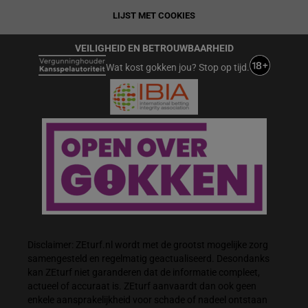
LIJST MET COOKIES
VEILIGHEID EN BETROUWBAARHEID
Wat kost gokken jou? Stop op tijd.
Disclaimer: ZEturf.nl wordt met de grootst mogelijke zorg
samengesteld en regelmatig geactualiseerd. Desondanks
kan ZEturf niet garanderen dat de informatie compleet,
actueel of accuraat is. ZEturf aanvaardt dan ook geen
enkele aansprakelijkheid voor schade of nadeel ontstaan