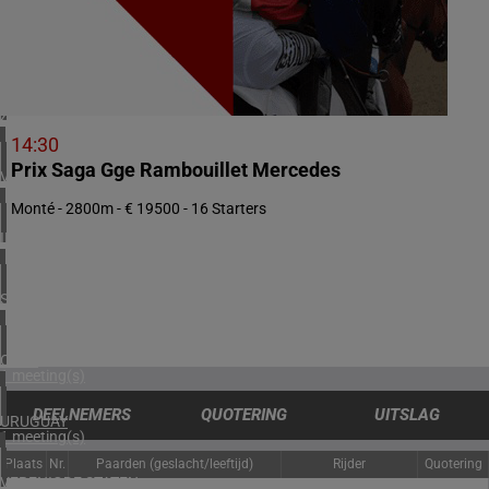
2 meeting(s)
NOORWEGEN
1 meeting(s)
ZUID-AFRIKA
1 meeting(s)
14:30
Prix Saga Gge Rambouillet Mercedes
VERENIGD KONINKRIJK
3 meeting(s)
Monté - 2800m - € 19500 - 16 Starters
IERLAND
2 meeting(s)
SPANJE
1 meeting(s)
CHILI
1 meeting(s)
DEELNEMERS
QUOTERING
UITSLAG
URUGUAY
1 meeting(s)
Plaats
Nr.
Paarden (geslacht/leeftijd)
Rijder
Quotering
VERENIGDE STATEN