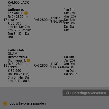
KALICO JACK
1m 1m
Collette A.
-
Dm 7m
Leblanc K.
4m (25)
R/6 - 2800m
-
1'13"7
17
R/6
2800m
Dm 3m
1'13"7
-
€ 86.505
Dm 3m
€ 86.505
Dm Da
1m 1m Dm 7m
Dm
4m (25) Dm 3m
Dm 3m Dm Da
Dm
KAIROUAN
GLAM
Desmarres Au.
-
Da Dm
Sionneau H.
7a (25)
R/6 - 2800m
-
1'13"1
3m Dm
18
R/6
2800m
1'13"1
-
€ 86.660
4m Da
€ 86.660
1m Da
Da Dm 7a (25)
Da 8a 3a
3m Dm 4m Da
1m Da Da 8a 3a
Quoteringen verversen
Jouw favoriete paarden