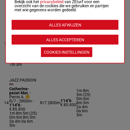
Bekijk ook het
privacybeleid
van ZEturf voor een
3m 3m 1m 4m
overzicht van de cookies die we gebruiken en partijen
6a
met wie gegevens worden gedeeld.
JANEIRO
ALLES AFWIJZEN
TURGOT
5m 7m
Lebiez Mme J.
-
8m 0a
Terry F.
ALLES ACCEPTEREN
(25) 8m
R/7 - 2800m
-
1'12"7
13
R/7
2800m
5m 9a
1'12"7
-
€ 84.080
Da 5m
€ 84.080
2m (24)
COOKIES INSTELLINGEN
5m 7m 8m 0a
7m 3m
(25) 8m 5m 9a
Da 5m 2m (24)
7m 3m
JAZZ PASSION
Catherine-
1m 8m
pezet Mat.
-
5m (25)
Perrin A.
Dm 6m
1'14"6
R/7 - 2800m
-
14
R/7
2800m
8m 3m
€ 85.830
1'14"6
-
2a 4m
€ 85.830
0a 6m
1m 8m 5m (25)
5m
Dm 6m 8m 3m
2a 4m 0a 6m
5m