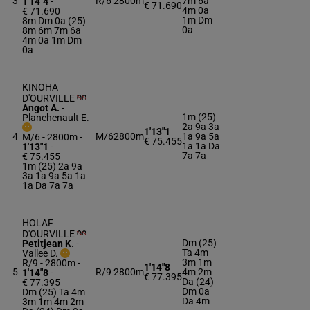
3
R/6
2800m
7m 6a
1'14"4
-
€ 71.690
4m 0a
€ 71.690
1m Dm
8m Dm 0a (25)
0a
8m 6m 7m 6a
4m 0a 1m Dm
0a
KINOHA
D'OURVILLE
Angot A.
-
1m (25)
Planchenault E.
2a 9a 3a
1'13"1
4
M/6
2800m
1a 9a 5a
M/6 - 2800m
-
€ 75.455
1a 1a Da
1'13"1
-
7a 7a
€ 75.455
1m (25) 2a 9a
3a 1a 9a 5a 1a
1a Da 7a 7a
HOLAF
D'OURVILLE
Dm (25)
Petitjean K.
-
Ta 4m
Vallee D.
3m 1m
R/9 - 2800m
-
1'14"8
5
R/9
2800m
4m 2m
1'14"8
-
€ 77.395
Da (24)
€ 77.395
Dm 0a
Dm (25) Ta 4m
Da 4m
3m 1m 4m 2m