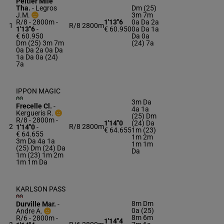
Peltier Mlle
Tha.
-
Legros
Dm (25)
J.M.
3m 7m
R/8 - 2800m
-
1'13"6
0a Da 2a
1
R/8
2800m
1'13"6
-
€ 60.950
0a Da 1a
€ 60.950
Da 0a
Dm (25) 3m 7m
(24) 7a
0a Da 2a 0a Da
1a Da 0a (24)
7a
IPPON MAGIC
3m Da
Frecelle Cl.
-
4a 1a
Kergueris R.
(25) Dm
R/8 - 2800m
-
1'14"0
(24) Da
2
R/8
2800m
1'14"0
-
€ 64.655
1m (23)
€ 64.655
1m 2m
3m Da 4a 1a
1m 1m
(25) Dm (24) Da
Da
1m (23) 1m 2m
1m 1m Da
KARLSON PASS
8m Dm
Durville Mar.
-
0a (25)
Andre A.
8m 6m
R/6 - 2800m
-
1'14"4