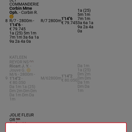
JET
COMMANDERIE
Corbin Mme
1a (25)
Oph.
-
Corbin R.
5m 1m
1'14"6
7m 1m
8
R/7 - 2800m
-
R/7
2800m
€ 79.745
3a 6a 1a
1'14"6
-
9a 2a 4a
€ 79.745
0a
1a (25) 5m 1m
7m 1m 3a 6a 1a
9a 2a 4a 0a
KATLEEN
REYOR NS
Da 1m
Ricart J. Y.
-
1a (25)
Jouve G.
Dm 2m
M/6 - 2800m
-
1'14"2
9
M/6
2800m
Dm Dm
1'14"2
-
€ 80.050
Da 1m
€ 80.050
Dm Da
Da 1m 1a (25)
1m
Dm 2m Dm Dm
Da 1m Dm Da
1m
JOLIE FLEUR
OR
Godey Mme
0a 7a 7a
Hél.
-
Crespel D.
7a (25)