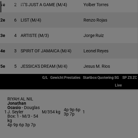
4 meeting(s)
1e
2
IT'S JUST A GAME
(M/4)
Yolber Torres
2e
6
LIST
(M/4)
Renzo Rojas
3e
4
ARTISTE
(M/3)
Jorge Ruiz
4e
3
SPIRIT OF JAMAICA
(M/4)
Leonel Reyes
5e
5
JESSICA'S DREAM
(M/4)
Jesus M. Rios
G/L
Gewicht
Prestaties
Startbox
Quotering
SG
SP
ZS
ZC
Live
RIYAH AL NIL
Jonathan
Ocasio
-
Douglas
4p 9p 6p
1
J. Seyler
M/3
54 kg
1
3p 7p
Box: 1 -
M/3 -
54
kg
4p 9p 6p 3p 7p