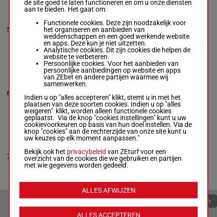
de site goed te laten functioneren en om u onze diensten
aan te bieden. Het gaat om:
JESSICA'S
DREAM
Functionele cookies. Deze zijn noodzakelijk voor
Jesus M. Rios
-
56.5
8p 3p 4p
het organiseren en aanbieden van
5
Kathryn Davey
M/4
5
kg
(25) 6p
weddenschappen en een goed werkende website
Box: 5 -
M/4 -
en apps. Deze kun je niet uitzetten.
56.5 kg
Analytische cookies. Dit zijn cookies die helpen de
8p 3p 4p (25) 6p
website te verbeteren.
Persoonlijke cookies. Voor het aanbieden van
persoonlijke aanbiedingen op website en apps
LIST
van ZEbet en andere partijen waarmee wij
Renzo Rojas
-
samenwerken.
Tareq Moubarak
56.5
6
M/4
2p 5p
6
Box: 6 -
M/4 -
kg
Indien u op "alles accepteren" klikt, stemt u in met het
56.5 kg
plaatsen van deze soorten cookies. Indien u op "alles
2p 5p
weigeren" klikt, worden alleen functionele cookies
geplaatst. Via de knop "cookies instellingen" kunt u uw
cookievoorkeuren op basis van hun doel instellen. Via de
knop "cookies" aan de rechterzijde van onze site kunt u
GRASS GUZZLER
uw keuzes op elk moment aanpassen."
Christopher
Hernandez
-
Bekijk ook het
privacybeleid
van ZEturf voor een
7
Carlos A. David
M/3
51 kg
10p 10p
7
overzicht van de cookies die we gebruiken en partijen
Box: 7 -
M/3 -
51
met wie gegevens worden gedeeld.
kg
10p 10p
ALLES AFWIJZEN
Quoteringen verversen
ALLES ACCEPTEREN