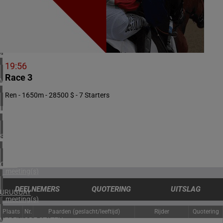
2 meeting(s)
NOORWEGEN
1 meeting(s)
ZUID-AFRIKA
1 meeting(s)
19:56
Race 3
VERENIGD KONINKRIJK
3 meeting(s)
Ren - 1650m - 28500 $ - 7 Starters
IERLAND
2 meeting(s)
SPANJE
1 meeting(s)
CHILI
1 meeting(s)
DEELNEMERS
QUOTERING
UITSLAG
URUGUAY
1 meeting(s)
Plaats
Nr.
Paarden (geslacht/leeftijd)
Rijder
Quotering
VERENIGDE STATEN