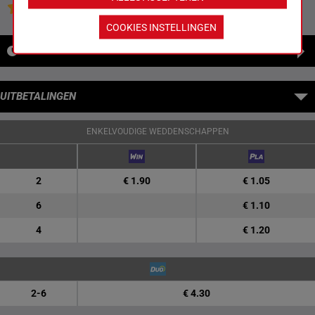
Jouw favoriete paarden
COOKIES INSTELLINGEN
NIEUWS
UITBETALINGEN
ENKELVOUDIGE WEDDENSCHAPPEN
2
€ 1.90
€ 1.05
6
€ 1.10
4
€ 1.20
2-6
€ 4.30