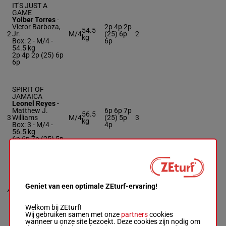
IT'S JUST A
GAME
Yolber Torres
-
Victor Barboza,
2p 4p 2p
54.5
2
Jr.
M/4
(25) 6p
2
kg
Box: 2 -
M/4 -
6p
54.5 kg
2p 4p 2p (25) 6p
6p
SPIRIT OF
JAMAICA
Leonel Reyes
-
Matthew J.
6p 6p 7p
56.5
3
Williams
M/4
(25) 5p
3
kg
Box: 3 -
M/4 -
4p
56.5 kg
6p 6p 7p (25) 5p
4p
ARTISTE
Jorge Ruiz
-
Luis
Geniet van een optimale ZEturf-ervaring!
Duco
4
M/3
54 kg
7p
4
Box: 4 -
M/3 -
54
kg
Welkom bij ZEturf!
7p
Wij gebruiken samen met onze
partners
cookies
wanneer u onze site bezoekt. Deze cookies zijn nodig om