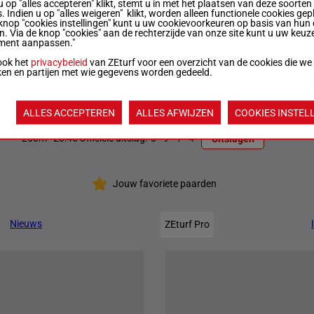
u op "alles accepteren" klikt, stemt u in met het plaatsen van deze soorten
. Indien u op "alles weigeren" klikt, worden alleen functionele cookies gep
knop "cookies instellingen" kunt u uw cookievoorkeuren op basis van hun 
en. Via de knop "cookies" aan de rechterzijde van onze site kunt u uw keuz
0
300m
22:26
Officiële uitslag:
3 - 5 - 1 - 9
Uitslagen
ment aanpassen."
ook het
privacybeleid
van ZEturf voor een overzicht van de cookies die we
250m
22:56
Officiële uitslag:
6 - 7 - 4 - 10
Uitslagen
ken en partijen met wie gegevens worden gedeeld.
0
250m
23:20
Officiële uitslag:
1 / 8 - 9
Uitslagen
ALLES ACCEPTEREN
ALLES AFWIJZEN
COOKIES INSTEL
250m
23:45
Officiële uitslag:
8 - 9 - 1 - 4
Uitslagen
Jouw favoriete paarden
Nieuws
ZEturf Pro