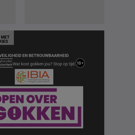
T MET
KIES
VEILIGHEID EN BETROUWBAARHEID
Wat kost gokken jou? Stop op tijd.