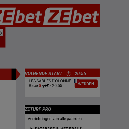
VOLGENDE START
20:55
LES SABLES D'OLONNE
WEDDEN
Race
5
-
20:55
ZETURF PRO
Verrichtingen van alle paarden
DATABASE IN HET FRANS