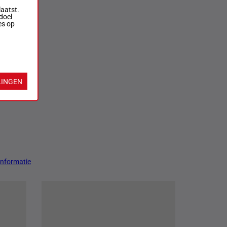
laatst.
doel
es op
LINGEN
Informatie