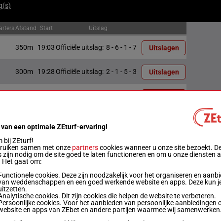
g(s)
arters
Afstand
Start
Uitslag
350m
19:03
Officiële uitslag:
8 - 6 - 1 - 7
Uitslagen
300m
19:28
Officiële uitslag:
2 - 1 - 5 - 3
Uitslagen
250m
19:51
Officiële uitslag:
7 - 5 - 2 - 4
Uitslagen
800m
20:16
Officiële uitslag:
1 - 3 - 2 - 8
Uitslagen
 van een optimale ZEturf-ervaring!
bij ZEturf!
500m
20:43
Officiële uitslag:
8 - 3 - 2 - 4
Uitslagen
bruiken samen met onze
partners
cookies wanneer u onze site bezoekt. D
 zijn nodig om de site goed te laten functioneren en om u onze diensten 
. Het gaat om:
300m
21:12
Officiële uitslag:
10 - 3 - 2 - 7
Uitslagen
Functionele cookies. Deze zijn noodzakelijk voor het organiseren en aanb
van weddenschappen en een goed werkende website en apps. Deze kun je
uitzetten.
300m
21:37
Officiële uitslag:
10 - 3 - 9 - 4
Uitslagen
Analytische cookies. Dit zijn cookies die helpen de website te verbeteren.
Persoonlijke cookies. Voor het aanbieden van persoonlijke aanbiedingen 
website en apps van ZEbet en andere partijen waarmee wij samenwerken
250m
22:01
Officiële uitslag:
4 - 5 - 10 - 6
Uitslagen