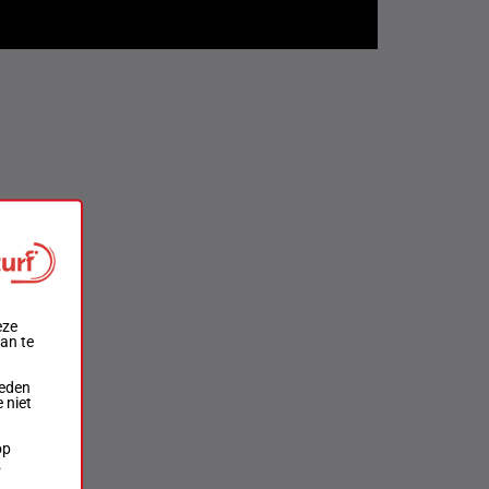
eze
aan te
ieden
 niet
op
.