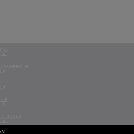
g(s)
RKEN
g(s)
EGEN
g(s)
RIKA
g(s)
D KONINKRIJK
g(s)
D
g(s)
NIË
g(s)
DE STATEN
g(s)
EN