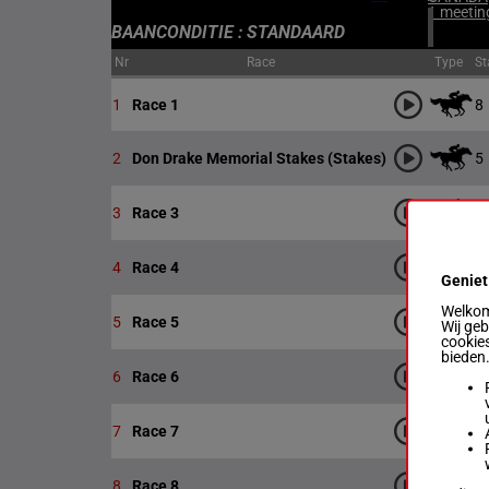
1 meetin
BAANCONDITIE : STANDAARD
Nr
Race
Type
St
8
1
Race 1
5
2
Don Drake Memorial Stakes (Stakes)
7
3
Race 3
7
4
Race 4
Geniet
Welkom 
6
5
Race 5
Wij ge
cookies
bieden
9
6
Race 6
9
7
Race 7
9
8
Race 8