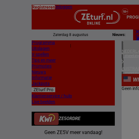
Inloggen
Registreren
PROG
Zaterdag 8 augustus
Nieuws:
Programma
Z
|
Uitslagen
L
NEDERL
V-spellen
2 meetin
Tips en meer
Promoties
AUSTRAL
Nieuws
1 meetin
Informatie
W
Jackpots
ZUID-KO
Geen inf
ZEturf Pro
2 meetin
Klantenservice / hulp
Live beelden
FRANKR
6 meetin
ZE5ORDRE
DUITSL
3 meetin
Geen ZE5V meer vandaag!
ZWEDEN