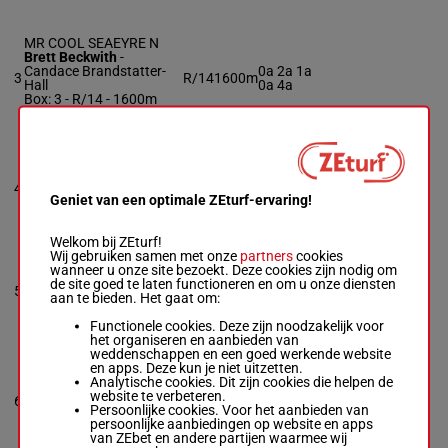
MR COOL SEAEYRE N
Brett Beckwith
-
Candace Brandstatter-
0a 2a 1a
3
R/14
1600m
Hall
0a 4a
Box: 3 -
R/14 - 1600m
0a 2a 1a 0a 4a
ASKMENOQUESTIONS
Phil Fluet
-
Phil Fluet
2a 0a 0a
4
M/7
1600m
Box: 4 -
M/7 - 1600m
3a 3a
Geniet van een optimale ZEturf-ervaring!
2a 0a 0a 3a 3a
Welkom bij ZEturf!
Wij gebruiken samen met onze
partners
cookies
TRANQUILITY K
wanneer u onze site bezoekt. Deze cookies zijn nodig om
Jim Devaux
-
Per
de site goed te laten functioneren en om u onze diensten
1a 3a 0a
5
Engblom
M/6
1600m
aan te bieden. Het gaat om:
0a 2a
Box: 5 -
M/6 - 1600m
1a 3a 0a 0a 2a
Functionele cookies. Deze zijn noodzakelijk voor
het organiseren en aanbieden van
weddenschappen en een goed werkende website
en apps. Deze kun je niet uitzetten.
MR CONTESTANT
Analytische cookies. Dit zijn cookies die helpen de
Matthew Athearn
-
Peter
0a 3a 0a
website te verbeteren.
6
Pellegrino
R/11
1600m
2a 0a
Persoonlijke cookies. Voor het aanbieden van
Box: 6 -
R/11 - 1600m
persoonlijke aanbiedingen op website en apps
0a 3a 0a 2a 0a
van ZEbet en andere partijen waarmee wij