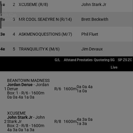
4 meeting(s)
1e
2
XCUSEME
(R/8)
John Stark Jr
CANADA
1 meeting(s)
2e
3
MR COOL SEAEYRE N
(R/14)
Brett Beckwith
3e
4
ASKMENOQUESTIONS
(M/7)
Phil Fluet
4e
5
TRANQUILITY K
(M/6)
Jim Devaux
G/L
Afstand
Prestaties
Quotering
SG
SP
ZS
ZC
Live
BEANTOWN MADNESS
Jordan Derue
-
Jordan
0a 0a 4a
1
Derue
R/6
1600m
1a 0a
Box: 1 -
R/6 - 1600m
0a 0a 4a 1a 0a
XCUSEME
John Stark Jr
-
John
4a 3a 0a
2
Stark Jr
R/8
1600m
1a 3a
Box: 2 -
R/8 - 1600m
4a 3a 0a 1a 3a