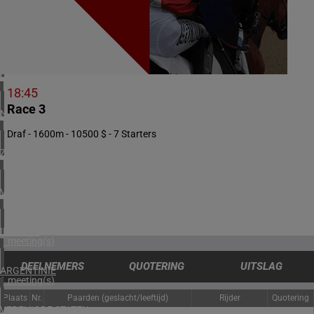
3 meeting(s)
ZWEDEN
1 meeting(s)
DENEMARKEN
1 meeting(s)
18:45
Race 3
NOORWEGEN
1 meeting(s)
Draf - 1600m - 10500 $ - 7 Starters
ZUID-AFRIKA
1 meeting(s)
VERENIGD KONINKRIJK
2 meeting(s)
IERLAND
1 meeting(s)
DEELNEMERS
QUOTERING
UITSLAG
ARGENTINIË
1 meeting(s)
Plaats
Nr.
Paarden (geslacht/leeftijd)
Rijder
Quotering
VERENIGDE STATEN