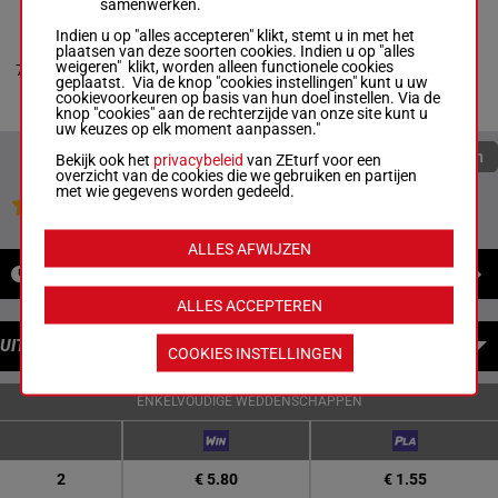
samenwerken.
Indien u op "alles accepteren" klikt, stemt u in met het
POWERSCOURT
plaatsen van deze soorten cookies. Indien u op "alles
Michael Mc Givern
-
3a 0a 0a
weigeren" klikt, worden alleen functionele cookies
7
Cheryl Mc Givern
R/10
1600m
0a 2a
geplaatst. Via de knop "cookies instellingen" kunt u uw
Box: 7 -
R/10 - 1600m
cookievoorkeuren op basis van hun doel instellen. Via de
3a 0a 0a 0a 2a
knop "cookies" aan de rechterzijde van onze site kunt u
uw keuzes op elk moment aanpassen."
Quoteringen verversen
Bekijk ook het
privacybeleid
van ZEturf voor een
overzicht van de cookies die we gebruiken en partijen
met wie gegevens worden gedeeld.
Jouw favoriete paarden
ALLES AFWIJZEN
NIEUWS
ALLES ACCEPTEREN
UITBETALINGEN
COOKIES INSTELLINGEN
ENKELVOUDIGE WEDDENSCHAPPEN
2
€ 5.80
€ 1.55