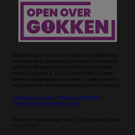
Disclaimer: ZEturf.nl wordt met de grootst mogelijke zorg
samengesteld en regelmatig geactualiseerd. Desondanks
kan ZEturf niet garanderen dat de informatie compleet,
actueel of accuraat is. ZEturf aanvaardt dan ook geen
enkele aansprakelijkheid voor schade of nadeel ontstaan
door gebruik van de informatie die op deze site te vinden is.
Financieel Jaarverslag
|
Vergunning Totalisator
|
Ticketclaim
|
Klachtenregeling
|
Wwft
Roboto-lettertype (Google Fonts). - SIL Open Font License
(OFL) - versie 1.1