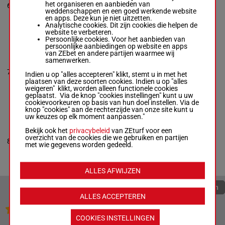
p 1p 2p
Ericsson
-
Marie
het organiseren en aanbieden van
6
R/9
58 kg
4p 2p
Lustig
weddenschappen en een goed werkende website
R/9 -
58 kg
en apps. Deze kun je niet uitzetten.
p 1p 2p 4p 2p
Analytische cookies. Dit zijn cookies die helpen de
website te verbeteren.
Persoonlijke cookies. Voor het aanbieden van
persoonlijke aanbiedingen op website en apps
ROMANEE
van ZEbet en andere partijen waarmee wij
Emelie
samenwerken.
Gustavsson
-
6p 2p 6p
7
Marie Lustig
R/8
60 kg
(23) 1p
Indien u op "alles accepteren" klikt, stemt u in met het
R/8 -
60 kg
1p
plaatsen van deze soorten cookies. Indien u op "alles
6p 2p 6p (23) 1p
weigeren" klikt, worden alleen functionele cookies
1p
geplaatst. Via de knop "cookies instellingen" kunt u uw
cookievoorkeuren op basis van hun doel instellen. Via de
knop "cookies" aan de rechterzijde van onze site kunt u
uw keuzes op elk moment aanpassen."
VICTORIA
KALEJS
Bekijk ook het
privacybeleid
van ZEturf voor een
Rebecca
overzicht van de cookies die we gebruiken en partijen
5p 9p 5p
8
Stålhandske
-
M/5
51 kg
met wie gegevens worden gedeeld.
4p 10p
Malin Roth
M/5 -
51 kg
5p 9p 5p 4p 10p
ALLES AFWIJZEN
Quoteringen verversen
ALLES ACCEPTEREN
Jouw favoriete paarden
COOKIES INSTELLINGEN