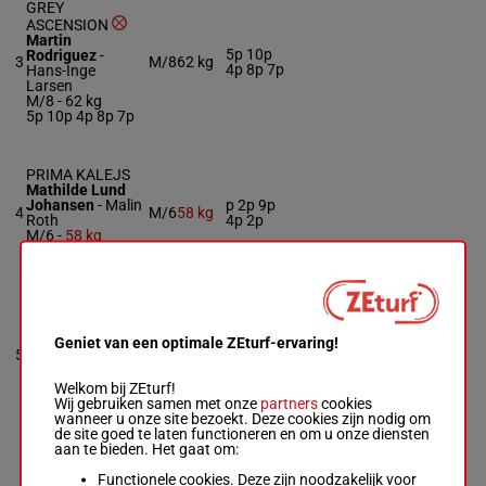
GREY
ASCENSION
Martin
5p 10p
Rodriguez
-
3
M/8
62 kg
4p 8p 7p
Hans-Inge
Larsen
M/8 -
62 kg
5p 10p 4p 8p 7p
PRIMA KALEJS
Mathilde Lund
Johansen
-
Malin
p 2p 9p
4
M/6
58 kg
Roth
4p 2p
M/6 -
58 kg
p 2p 9p 4p 2p
SPOONFUL OF
SUGAR
Per-Anders
Geniet van een optimale ZEturf-ervaring!
1p 2p 2p
5
Gråberg
-
Hans-
M/7
61 kg
1p 5p
Inge Larsen
M/7 -
61 kg
Welkom bij ZEturf!
1p 2p 2p 1p 5p
Wij gebruiken samen met onze
partners
cookies
wanneer u onze site bezoekt. Deze cookies zijn nodig om
de site goed te laten functioneren en om u onze diensten
aan te bieden. Het gaat om:
DESERT DUST
Charlotta
Functionele cookies. Deze zijn noodzakelijk voor