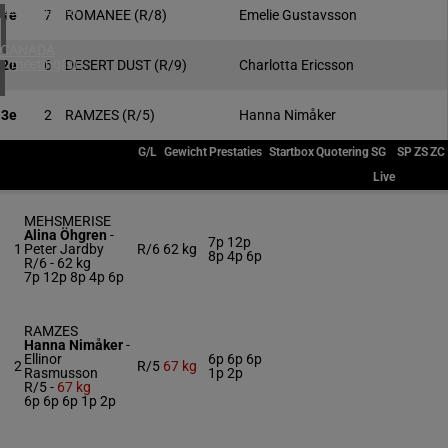
4 meeting(s)
1e
7
ROMANEE
(R/8)
Emelie Gustavsson
CANADA
1 meeting(s)
2e
6
DESERT DUST
(R/9)
Charlotta Ericsson
3e
2
RAMZES
(R/5)
Hanna Nimåker
G/L
Gewicht
Prestaties
Startbox
Quotering
SG
SP
ZS
ZC
Live
MEHSMERISE
Alina Öhgren
-
7p 12p
1
Peter Jardby
R/6
62 kg
8p 4p 6p
R/6 -
62 kg
7p 12p 8p 4p 6p
RAMZES
Hanna Nimåker
-
Ellinor
6p 6p 6p
2
R/5
67 kg
Rasmusson
1p 2p
R/5 -
67 kg
6p 6p 6p 1p 2p