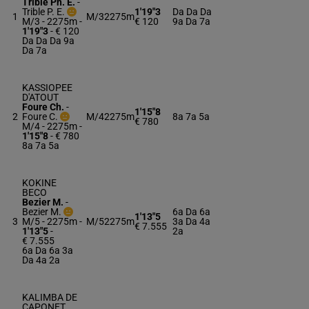
Trible Ph. E.
-
Trible P. E.
1'19"3
Da Da Da
1
M/3
2275m
M/3 - 2275m
-
€ 120
9a Da 7a
1'19"3
- € 120
Da Da Da 9a
Da 7a
KASSIOPEE
D'ATOUT
Foure Ch.
-
1'15"8
2
Foure C.
M/4
2275m
8a 7a 5a
€ 780
M/4 - 2275m
-
1'15"8
- € 780
8a 7a 5a
KOKINE
BECO
Bezier M.
-
Bezier M.
6a Da 6a
1'13"5
3
M/5 - 2275m
-
M/5
2275m
3a Da 4a
€ 7.555
1'13"5
-
2a
€ 7.555
6a Da 6a 3a
Da 4a 2a
KALIMBA DE
CAPONET