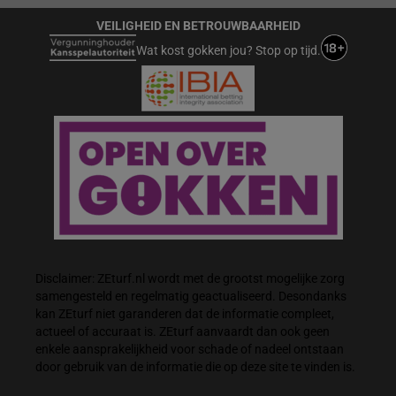
VEILIGHEID EN BETROUWBAARHEID
Wat kost gokken jou? Stop op tijd.
Disclaimer: ZEturf.nl wordt met de grootst mogelijke zorg
samengesteld en regelmatig geactualiseerd. Desondanks
kan ZEturf niet garanderen dat de informatie compleet,
actueel of accuraat is. ZEturf aanvaardt dan ook geen
enkele aansprakelijkheid voor schade of nadeel ontstaan
door gebruik van de informatie die op deze site te vinden is.