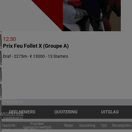
3 meeting(s)
ZWEDEN
1 meeting(s)
DENEMARKEN
1 meeting(s)
12:30
Prix Feu Follet X (Groupe A)
NOORWEGEN
1 meeting(s)
Draf - 2275m - € 13000 - 13 Starters
ZUID-AFRIKA
1 meeting(s)
VERENIGD KONINKRIJK
2 meeting(s)
IERLAND
1 meeting(s)
DEELNEMERS
QUOTERING
UITSLAG
ARGENTINIË
1 meeting(s)
Paarden
Plaats
Nr.
Rijder
Quotering
Tijd
Racetijd/km
(geslacht/leeftijd)
VERENIGDE STATEN