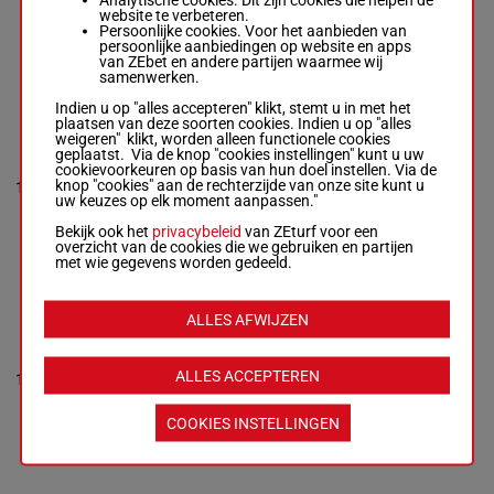
9
M/6 - 2275m
-
M/6
2275m
€ 9.270
3a Da 3a
website te verbeteren.
1'13"4
-
Persoonlijke cookies. Voor het aanbieden van
€ 9.270
persoonlijke aanbiedingen op website en apps
2a 0a 3a 3a
van ZEbet en andere partijen waarmee wij
Da 3a
samenwerken.
Indien u op "alles accepteren" klikt, stemt u in met het
plaatsen van deze soorten cookies. Indien u op "alles
KIERA MAGIC
weigeren" klikt, worden alleen functionele cookies
geplaatst. Via de knop "cookies instellingen" kunt u uw
Lemoine J. B.
cookievoorkeuren op basis van hun doel instellen. Via de
4a 2a 6a
-
Goetz B.
1'12"0
knop "cookies" aan de rechterzijde van onze site kunt u
10
M/6
2275m
6a 3a 5a
M/6 - 2275m
-
€ 9.600
uw keuzes op elk moment aanpassen."
3a
1'12"0
-
€ 9.600
Bekijk ook het
privacybeleid
van ZEturf voor een
4a 2a 6a 6a
overzicht van de cookies die we gebruiken en partijen
3a 5a 3a
met wie gegevens worden gedeeld.
KOETANE
ALLES AFWIJZEN
D'AVRIL
Raffin O.
-
Gaillard Ph.
7a 8a 2a
1'14"3
ALLES ACCEPTEREN
11
M/6
2275m
5a 4a 2a
M/6 - 2275m
-
€ 9.915
Da Da
1'14"3
-
€ 9.915
COOKIES INSTELLINGEN
7a 8a 2a 5a
4a 2a Da Da