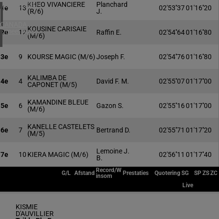
4 meeting(s)
KHEO VIVANCIERE
Planchard
1e
13
02'53''37
01'16''20
(R/6)
J.
CANADA
KOUSINE CARISAIE
1 meeting(s)
2e
12
Raffin E.
02'54''64
01'16''80
(M/6)
3e
9
KOURSE MAGIC
(M/6)
Joseph F.
02'54''76
01'16''80
KALIMBA DE
4e
4
David F. M.
02'55''07
01'17''00
CAPONET
(M/5)
KAMANDINE BLEUE
5e
6
Gazon S.
02'55''16
01'17''00
(M/6)
KANELLE CASTELETS
6e
7
Bertrand D.
02'55''71
01'17''20
(M/5)
Lemoine J.
7e
10
KIERA MAGIC
(M/6)
02'56''11
01'17''40
B.
Record/W
G/L
Afstand
Prestaties
Quotering
SG
SP
ZS
ZC
insom
Live
KISMIE
D'AUVILLIER