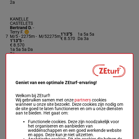
2a
KANELLE
CASTELETS
Bertrand D.
-
Terry F.
1'13"5
1a 5a 5a
7
M/5 - 2275m
-
M/5
2275m
€ 8.570
Da 3a
1'13"5
-
€ 8.570
1a 5a 5a Da
3a
KOSEMARY
Hubert A.
-
Geniet van een optimale ZEturf-ervaring!
Raffegeau
1'14"5
3a Da 1a
8
M/5
2275m
J.P.
€ 9.020
Da
M/5 - 2275m
-
Welkom bij ZEturf!
1'14"5
-
Wij gebruiken samen met onze
partners
cookies
€ 9.020
wanneer u onze site bezoekt. Deze cookies zijn nodig om
3a Da 1a Da
de site goed te laten functioneren en om u onze diensten
aan te bieden. Het gaat om:
Functionele cookies. Deze zijn noodzakelijk voor
KOURSE
het organiseren en aanbieden van
MAGIC
weddenschappen en een goed werkende website
Joseph F.
-
en apps. Deze kun je niet uitzetten.
Joseph F.
1'13"4
2a 0a 3a
Analytische cookies. Dit zijn cookies die helpen de