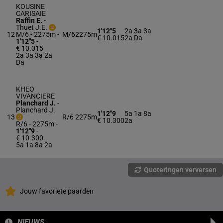
KOUSINE
CARISAIE
Raffin E.
-
Thuet J.E.
1'12"5
2a 3a 3a
12
M/6 - 2275m
-
M/6
2275m
€ 10.015
2a Da
1'12"5
-
€ 10.015
2a 3a 3a 2a
Da
KHEO
VIVANCIERE
Planchard J.
-
Planchard J.
1'12"9
5a 1a 8a
13
R/6
2275m
€ 10.300
2a
R/6 - 2275m
-
1'12"9
-
€ 10.300
5a 1a 8a 2a
Quoteringen verversen
Jouw favoriete paarden
NIEUWS