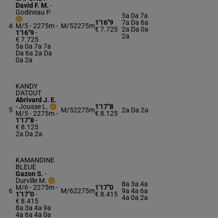
David F. M.
-
Godineau P.
5a 0a 7a
1'16"9
7a Da 6a
4
M/5 - 2275m
-
M/5
2275m
€ 7.725
2a Da 0a
1'16"9
-
2a
€ 7.725
5a 0a 7a 7a
Da 6a 2a Da
0a 2a
KANDY
D'ATOUT
Abrivard J. E.
-
Jousse L.
1'17"8
5
M/5
2275m
2a Da 2a
M/5 - 2275m
-
€ 8.125
1'17"8
-
€ 8.125
2a Da 2a
KAMANDINE
BLEUE
Gazon S.
-
Durville M.
8a 3a 4a
M/6 - 2275m
-
1'17"0
6
M/6
2275m
9a 4a 6a
1'17"0
-
€ 8.415
4a 0a 2a
€ 8.415
8a 3a 4a 9a
4a 6a 4a 0a