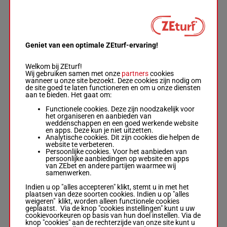
HUNGRY WOLF
Shane Ellis
-
Carlton Teape
3p 1p 2p
6
R/4
54 kg
6
Geniet van een optimale ZEturf-ervaring!
Box: 6 -
R/4 -
54
2p 8p
kg
3p 1p 2p 2p 8p
Welkom bij ZEturf!
Wij gebruiken samen met onze
partners
cookies
wanneer u onze site bezoekt. Deze cookies zijn nodig om
de site goed te laten functioneren en om u onze diensten
QUIET INTENT
aan te bieden. Het gaat om:
NS
Rafael Manuel
5p 4p 3p
Functionele cookies. Deze zijn noodzakelijk voor
7
Hernandez
-
Tino
R/8
55 kg
2p 6p
het organiseren en aanbieden van
Attard
weddenschappen en een goed werkende website
R/8 -
55 kg
en apps. Deze kun je niet uitzetten.
5p 4p 3p 2p 6p
Analytische cookies. Dit zijn cookies die helpen de
website te verbeteren.
Persoonlijke cookies. Voor het aanbieden van
persoonlijke aanbiedingen op website en apps
UNDER
van ZEbet en andere partijen waarmee wij
SURVEILLANCE
samenwerken.
Justin Stein
-
Patrick County,
4p 3p 9p
8
R/6
55 kg
8
Indien u op "alles accepteren" klikt, stemt u in met het
Jr.
2p 3p
plaatsen van deze soorten cookies. Indien u op "alles
Box: 8 -
R/6 -
55
weigeren" klikt, worden alleen functionele cookies
kg
geplaatst. Via de knop "cookies instellingen" kunt u uw
4p 3p 9p 2p 3p
cookievoorkeuren op basis van hun doel instellen. Via de
knop "cookies" aan de rechterzijde van onze site kunt u