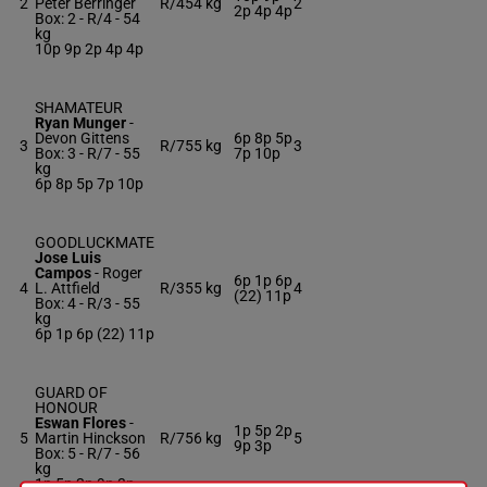
2
Peter Berringer
R/4
54 kg
2
2p 4p 4p
Box: 2 -
R/4 -
54
kg
10p 9p 2p 4p 4p
SHAMATEUR
Ryan Munger
-
Devon Gittens
6p 8p 5p
3
R/7
55 kg
3
Box: 3 -
R/7 -
55
7p 10p
kg
6p 8p 5p 7p 10p
GOODLUCKMATE
Jose Luis
Campos
-
Roger
6p 1p 6p
4
L. Attfield
R/3
55 kg
4
(22) 11p
Box: 4 -
R/3 -
55
kg
6p 1p 6p (22) 11p
GUARD OF
HONOUR
Eswan Flores
-
1p 5p 2p
5
Martin Hinckson
R/7
56 kg
5
9p 3p
Box: 5 -
R/7 -
56
kg
1p 5p 2p 9p 3p