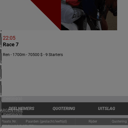
3 meeting(s)
ZWEDEN
1 meeting(s)
DENEMARKEN
1 meeting(s)
22:05
Race 7
NOORWEGEN
1 meeting(s)
Ren - 1700m - 70500 $ - 9 Starters
ZUID-AFRIKA
1 meeting(s)
VERENIGD KONINKRIJK
2 meeting(s)
IERLAND
1 meeting(s)
DEELNEMERS
QUOTERING
UITSLAG
ARGENTINIË
1 meeting(s)
Plaats
Nr.
Paarden (geslacht/leeftijd)
Rijder
Quotering
VERENIGDE STATEN