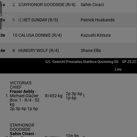
4 meeting(s)
1e
2
STAYHONOR GOODSIDE
(R/4)
Sahin Civaci
CANADA
1 meeting(s)
2e
9
QUIET SUNDAY
(R/5)
Patrick Husbands
3e
10
CALUSA DONNIE
(R/4)
Kazushi Kimura
4e
6
HUNGRY WOLF
(R/4)
Shane Ellis
G/L
Gewicht
Prestaties
Startbox
Quotering
SG
SP
ZS
ZC
Live
VICTORIA'S
CHIEF
Fraser Aebly
-
2p 3p 6p
1
Michael Glazier
R/4
52 kg
1
1p 6p
Box: 1 -
R/4 -
52
kg
2p 3p 6p 1p 6p
STAYHONOR
GOODSIDE
Sahin Civaci
-
10p 9p