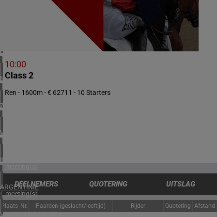
3 meeting(s)
ZWEDEN
1 meeting(s)
DENEMARKEN
1 meeting(s)
10:00
Class 2
NOORWEGEN
1 meeting(s)
Ren - 1600m - € 62711 - 10 Starters
ZUID-AFRIKA
1 meeting(s)
VERENIGD KONINKRIJK
2 meeting(s)
IERLAND
1 meeting(s)
DEELNEMERS
QUOTERING
UITSLAG
ARGENTINIË
1 meeting(s)
Plaats
Nr.
Paarden (geslacht/leeftijd)
Rijder
Quotering
Afstand
VERENIGDE STATEN