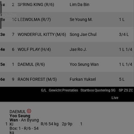
4 meeting(s)
1e
2
SPRING KING
(R/6)
Lim Da Bin
CANADA
1 meeting(s)
2e
10
LEEWOLMA
(R/7)
Se Young M.
1 L
3e
7
WONDERFUL KITTY
(M/6)
Song Jae Chul
3/4 L
4e
6
WOLF PLAY
(H/4)
Jae Ro J.
1 L 1/4
5e
1
DAEMUL
(R/6)
Yoo Seung Wan
1 L 1/4
6e
9
RAON FOREST
(M/5)
Furkan Yuksel
5 L
G/L
Gewicht
Prestaties
Startbox
Quotering
SG
SP
ZS
ZC
Live
DAEMUL
Yoo Seung
Wan
-
An Byung
1
R/6
54 kg
2p 9p
1
Ki
Box: 1 -
R/6 -
54
kg