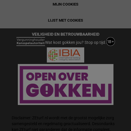
MIJN COOKIES
LIJST MET COOKIES
VEILIGHEID EN BETROUWBAARHEID
Wat kost gokken jou? Stop op tijd.
Disclaimer: ZEturf.nl wordt met de grootst mogelijke zorg
samengesteld en regelmatig geactualiseerd. Desondanks
kan ZEturf niet garanderen dat de informatie compleet,