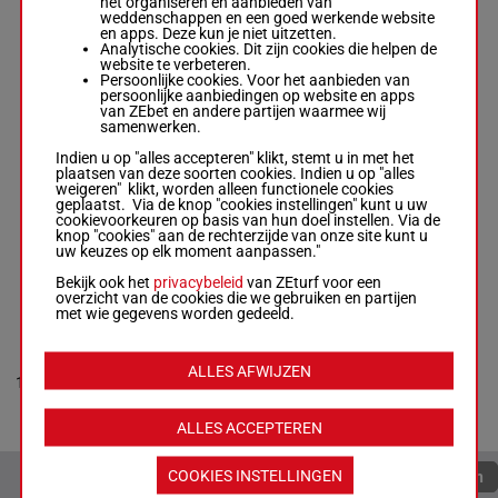
het organiseren en aanbieden van
weddenschappen en een goed werkende website
en apps. Deze kun je niet uitzetten.
Analytische cookies. Dit zijn cookies die helpen de
LADY KELLY
website te verbeteren.
O Su Cheol
-
An
Persoonlijke cookies. Voor het aanbieden van
Hae Yang
12p 9p
8
H/6
53 kg
8
persoonlijke aanbiedingen op website en apps
Box: 8 -
H/6 -
53
11p
van ZEbet en andere partijen waarmee wij
kg
samenwerken.
12p 9p 11p
Indien u op "alles accepteren" klikt, stemt u in met het
plaatsen van deze soorten cookies. Indien u op "alles
RAON FOREST
weigeren" klikt, worden alleen functionele cookies
geplaatst. Via de knop "cookies instellingen" kunt u uw
cookievoorkeuren op basis van hun doel instellen. Via de
Furkan Yuksel
-
5p 3p 2p
knop "cookies" aan de rechterzijde van onze site kunt u
9
M/5
52 kg
9
Park Jong Kon
2p
uw keuzes op elk moment aanpassen."
Box: 9 -
M/5 -
52 kg
Bekijk ook het
privacybeleid
van ZEturf voor een
5p 3p 2p 2p
overzicht van de cookies die we gebruiken en partijen
met wie gegevens worden gedeeld.
LEEWOLMA
Se Young M.
-
ALLES AFWIJZEN
Seo Hong Soo
56.5
1p 4p 4p
10
R/7
10
Box: 10 -
R/7 -
kg
1p
56.5 kg
1p 4p 4p 1p
ALLES ACCEPTEREN
COOKIES INSTELLINGEN
Quoteringen verversen