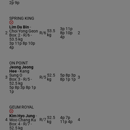
2p 9p
SPRING KING
Lim Da Bin
-
3p 11p
53.5
Choi Yong Geon
2
R/6
8p 10p
2
kg
Box: 2 -
R/6 -
4p
53.5 kg
3p 11p 8p 10p
4p
ON POINT
Jeong Jeong
Hee
-
Kang
Sung O
52.5
5p 8p 3p
3
R/5
3
Box: 3 -
R/5 -
kg
8p 1p 1p
52.5 kg
5p 8p 3p 8p 1p
1p
GEUM ROYAL
Kim Hyo Jung
-
52.5
4p 7p
4
R/7
4
Woo Chang Ku
kg
11p 4p
Box: 4 -
R/7 -
52.5 kg