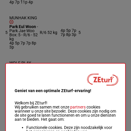
4p 7p 11p 4p
MUNHAK KING
Park Eul Woon
-
4p 5p 7p
Park Jae Woo
5
R/6
52 kg
5
7p 8p 3p
Box: 5 -
R/6 -
52
kg
4p 5p 7p 7p 8p
3p
WOLF PLAY
Jae Ro J.
-
Choi
Yeong Joo
52.5
3p 2p 2p
6
Box: 6 -
H/4 -
H/4
6
kg
8p 1p 9p
52.5 kg
3p 2p 2p 8p 1p
9p
Geniet van een optimale ZEturf-ervaring!
Welkom bij ZEturf!
WONDERFUL
Wij gebruiken samen met onze
partners
cookies
KITTY
wanneer u onze site bezoekt. Deze cookies zijn nodig om
Song Jae Chul
-
3p 3p 8p
de site goed te laten functioneren en om u onze diensten
7
M/6
52 kg
7
Seo In Seok
2p 9p
aan te bieden. Het gaat om:
Box: 7 -
M/6 -
52 kg
Functionele cookies. Deze zijn noodzakelijk voor
3p 3p 8p 2p 9p